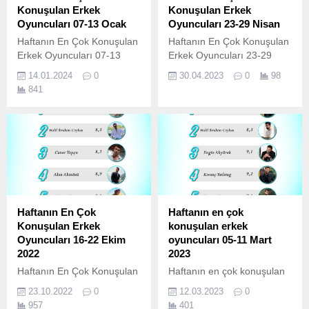
Konuşulan Erkek
Konuşulan Erkek
Oyuncuları 07-13 Ocak
Oyuncuları 23-29 Nisan
Haftanın En Çok Konuşulan
Haftanın En Çok Konuşulan
Erkek Oyuncuları 07-13
Erkek Oyuncuları 23-29
Ocak Barış Baktaş Burak
Nisan Halil İbrahim Ceylan
14.01.2024
0
30.04.2023
0
98
Berkay Akgül İlhan Şen Halil
Onur Seyit Yaran Engin
841
İbrahim Ceylan Özcan
Akyürek Bilal Yiğit Koçak
Deniz
Akın Akınözü
Haftanın En Çok
Haftanın en çok
Konuşulan Erkek
konuşulan erkek
Oyuncuları 16-22 Ekim
oyuncuları 05-11 Mart
2022
2023
Haftanın En Çok Konuşulan
Haftanın en çok konuşulan
Erkek Oyuncuları 16-22
erkek oyuncuları 05-11 Mart
23.10.2022
0
12.03.2023
0
Ekim 2022 Onur Seyit Yaran
2023 Akın Akınözü Halil
957
401