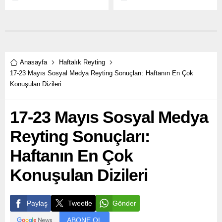
Halil İbrahim Ceyhan Caner
İbrahim Ceyhan Engin
Topçu Akın Akınözü Recep
Akyürek Kıvaç Tatlıtuğ
Usta
Alperen Duymaz
Anasayfa
Haftalık Reyting
17-23 Mayıs Sosyal Medya Reyting Sonuçları: Haftanın En Çok
Konuşulan Dizileri
17-23 Mayıs Sosyal Medya
Reyting Sonuçları:
Haftanın En Çok
Konuşulan Dizileri
Paylaş
Tweetle
Gönder
ABONE OL