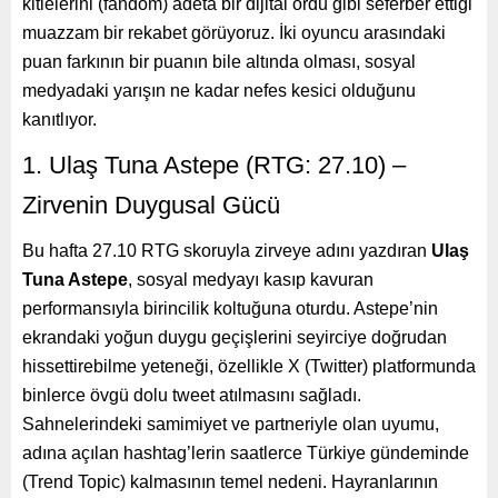
kitlelerini (fandom) adeta bir dijital ordu gibi seferber ettiği
muazzam bir rekabet görüyoruz. İki oyuncu arasındaki
puan farkının bir puanın bile altında olması, sosyal
medyadaki yarışın ne kadar nefes kesici olduğunu
kanıtlıyor.
1. Ulaş Tuna Astepe (RTG: 27.10) –
Zirvenin Duygusal Gücü
Bu hafta 27.10 RTG skoruyla zirveye adını yazdıran
Ulaş
Tuna Astepe
, sosyal medyayı kasıp kavuran
performansıyla birincilik koltuğuna oturdu. Astepe’nin
ekrandaki yoğun duygu geçişlerini seyirciye doğrudan
hissettirebilme yeteneği, özellikle X (Twitter) platformunda
binlerce övgü dolu tweet atılmasını sağladı.
Sahnelerindeki samimiyet ve partneriyle olan uyumu,
adına açılan hashtag’lerin saatlerce Türkiye gündeminde
(Trend Topic) kalmasının temel nedeni. Hayranlarının