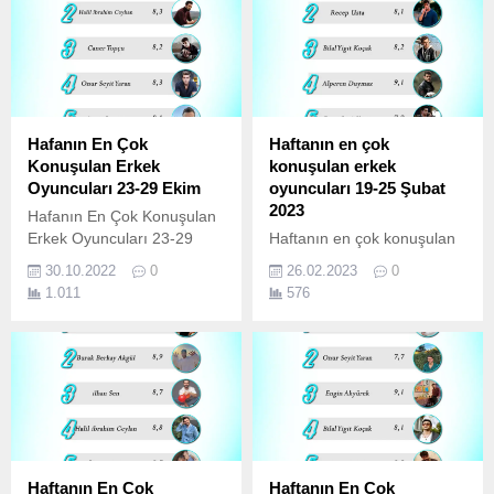
Hafanın En Çok
Haftanın en çok
Konuşulan Erkek
konuşulan erkek
Oyuncuları 23-29 Ekim
oyuncuları 19-25 Şubat
2023
Hafanın En Çok Konuşulan
Erkek Oyuncuları 23-29
Haftanın en çok konuşulan
Ekim Akın Akınözü Halil
erkek oyuncuları 19-25
30.10.2022
0
26.02.2023
0
İbrahim Ceyhan Caner
Şubat 2023 Halil İbrahim
1.011
576
Topçu Onur Seyit Yaran
Ceyhan Recep Usta Bilal
Aytaç Şaşmaz
Yiğit Koçak Alperen Duymaz
Onur Seyit Yaran
Haftanın En Çok
Haftanın En Çok