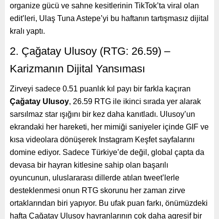
organize gücü ve sahne kesitlerinin TikTok’ta viral olan
edit’leri, Ulaş Tuna Astepe’yi bu haftanın tartışmasız dijital
kralı yaptı.
2. Çağatay Ulusoy (RTG: 26.59) –
Karizmanın Dijital Yansıması
Zirveyi sadece 0.51 puanlık kıl payı bir farkla kaçıran
Çağatay Ulusoy
, 26.59 RTG ile ikinci sırada yer alarak
sarsılmaz star ışığını bir kez daha kanıtladı. Ulusoy’un
ekrandaki her hareketi, her mimiği saniyeler içinde GIF ve
kısa videolara dönüşerek Instagram Keşfet sayfalarını
domine ediyor. Sadece Türkiye’de değil, global çapta da
devasa bir hayran kitlesine sahip olan başarılı
oyuncunun, uluslararası dillerde atılan tweet’lerle
desteklenmesi onun RTG skorunu her zaman zirve
ortaklarından biri yapıyor. Bu ufak puan farkı, önümüzdeki
hafta Çağatay Ulusoy hayranlarının çok daha agresif bir