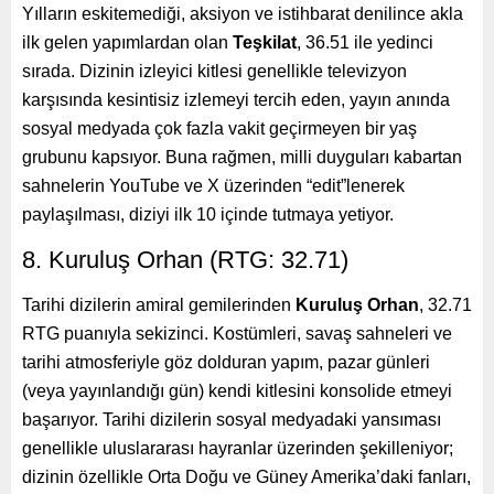
Yılların eskitemediği, aksiyon ve istihbarat denilince akla
ilk gelen yapımlardan olan
Teşkilat
, 36.51 ile yedinci
sırada. Dizinin izleyici kitlesi genellikle televizyon
karşısında kesintisiz izlemeyi tercih eden, yayın anında
sosyal medyada çok fazla vakit geçirmeyen bir yaş
grubunu kapsıyor. Buna rağmen, milli duyguları kabartan
sahnelerin YouTube ve X üzerinden “edit”lenerek
paylaşılması, diziyi ilk 10 içinde tutmaya yetiyor.
8. Kuruluş Orhan (RTG: 32.71)
Tarihi dizilerin amiral gemilerinden
Kuruluş Orhan
, 32.71
RTG puanıyla sekizinci. Kostümleri, savaş sahneleri ve
tarihi atmosferiyle göz dolduran yapım, pazar günleri
(veya yayınlandığı gün) kendi kitlesini konsolide etmeyi
başarıyor. Tarihi dizilerin sosyal medyadaki yansıması
genellikle uluslararası hayranlar üzerinden şekilleniyor;
dizinin özellikle Orta Doğu ve Güney Amerika’daki fanları,