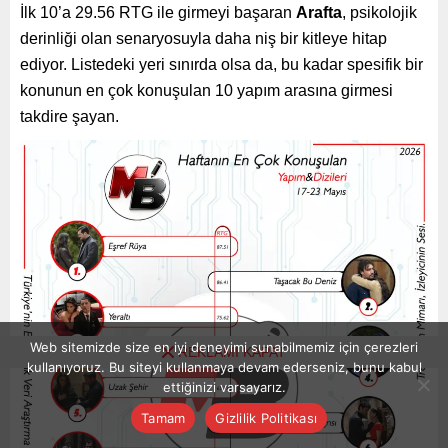
İlk 10’a 29.56 RTG ile girmeyi başaran
Arafta
, psikolojik
derinliği olan senaryosuyla daha niş bir kitleye hitap
ediyor. Listedeki yeri sınırda olsa da, bu kadar spesifik bir
konunun en çok konuşulan 10 yapım arasına girmesi
takdire şayan.
Web sitemizde size en iyi deneyimi sunabilmemiz için çerezleri
REKLAMI KAPAT
kullanıyoruz. Bu siteyi kullanmaya devam ederseniz, bunu kabul
ettiğinizi varsayarız.
Tamam
Gizlilik Politikası