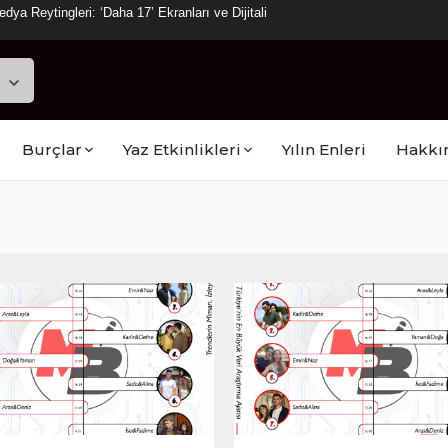
a Reytingleri: ‘Daha 17’ Ekranları ve Dijitali
Burçlar
Yaz Etkinlikleri
Yılın Enleri
Hakkı