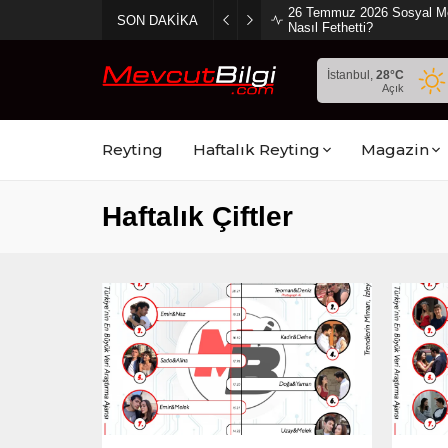
26 Temmuz 2026 Sosyal Medy
SON DAKİKA
Nasıl Fethetti?
İstanbul,
28
°C
Açık
Reyting
Haftalık Reyting
Magazin
Haftalık Çiftler