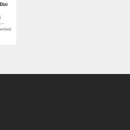
Dizi
i
m –
erbeti