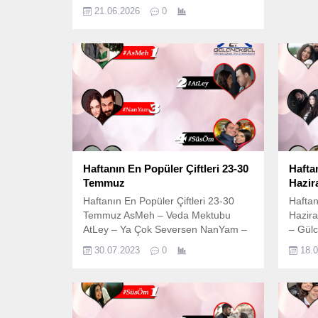
Zirvede Kim Var? Televizyon
21.06.2026
0
dünyasında reyting savaşları artık
sadece ekran başında değil, dijital
dünyada da tüm hızıyla devam
ediyor. İzleyicilerin sosyal medyadaki
gücü, dizilerin kaderini belirleyen en
önemli faktörlerden biri haline gelmiş
durumda. Türkiye’nin En Büyük Veri
Araştırma Ajansı olarak,...
Haftanın En Popüler Çiftleri 23-30
Haftan
Temmuz
Hazir
Haftanın En Popüler Çiftleri 23-30
Haftan
Temmuz AsMeh – Veda Mektubu
Hazir
AtLey – Ya Çok Seversen NanYam –
– Gül
Emanet SüsÖm – Kardeşlerim FaHir
DoğFat
30.07.2023
0
18.
– Adım Farah
Çöp 