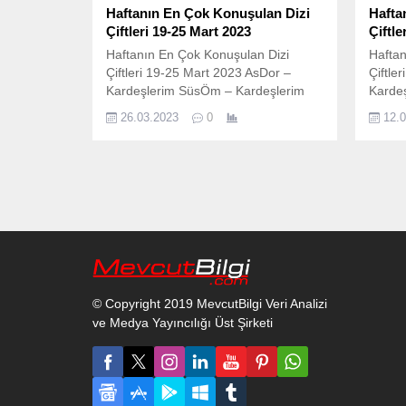
Haftanın En Çok Konuşulan Dizi
Hafta
Çiftleri 19-25 Mart 2023
Çiftle
Haftanın En Çok Konuşulan Dizi
Haftan
Çiftleri 19-25 Mart 2023 AsDor –
Çiftle
Kardeşlerim SüsÖm – Kardeşlerim
Karde
AyBer – Kardeşlerim TamPer – Çöp
#NanY
26.03.2023
0
12.
Adam NanYam – Emanet
Farah
© Copyright 2019 MevcutBilgi Veri Analizi
ve Medya Yayıncılığı Üst Şirketi