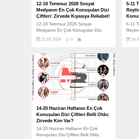
12-18 Temmuz 2026 Sosyal
5-11 
Medyanın En Çok Konuşulan Dizi
Reyti
Çiftleri: Zirvede Kıyasıya Rekabet!
Konuşu
12-18 Temmuz 2026 Sosyal
5-11 
Medyanın En Çok Konuşulan Dizi
Reytin
Çiftleri: Zirvede Kıyasıya Rekabet!
Konuşu
21.07.2026
0
14.
Televizyon dünyasında reyting
Gelene
savaşları artık sadece ekran başında
(Total
değil, sosyal medyada da saniye
sarsılm
saniye devam ediyor. Eskiden dizilerin
dünyan
başarısı yalnızca ertesi sabah
yankıl
açıklanan reyting tablolarıyla
televi
ölçülürken, günümüzde izleyicinin asıl
uzun ö
nabzı Twitter (X), Instagram ve diğer
ekran 
dijital platformlarda...
değil,
14-20 Haziran Haftanın En Çok
Konuşulan Dizi Çiftleri Belli Oldu:
Zirvede Kim Var?
14-20 Haziran Haftanın En Çok
Konuşulan Dizi Çiftleri Belli Oldu: