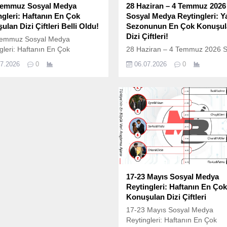
Temmuz Sosyal Medya
28 Haziran – 4 Temmuz 2026
ngleri: Haftanın En Çok
Sosyal Medya Reytingleri: Y
lan Dizi Çiftleri Belli Oldu!
Sezonunun En Çok Konuşul
Dizi Çiftleri!
Temmuz Sosyal Medya
gleri: Haftanın En Çok
28 Haziran – 4 Temmuz 2026 S
lan Dizi Çiftleri Belli Oldu!
Medya Reytingleri: Yaz Sezon
07.2026
0
06.07.2026
0
ksel televizyon reytinglerinin
En Çok Konuşulan Dizi Çiftleri!
, AB, ABC1) sektördeki
Televizyon dünyasında kış sez
az tahtı, yerini hızla dijital
o ağır ve dram yüklü havası ge
ın anlık, ölçülebilir ve güçlü
kalırken, ekranlar “Yaz Yaz Yaz!
arına bırakıyor. Günümüz
mottosuyla yeniden canlanıyor.
zyon sektöründe bir yapımın
dizilerinin enerjisi, gençlik proje
mürlü olabilmesi, artık yalnızca
heyecanı ve dijital platformlarda
başındaki anlık izleyici sayısıyla
bitmek bilmeyen fandom savaşl
 sosyal platformlarda...
sosyal medya...
17-23 Mayıs Sosyal Medya
Reytingleri: Haftanın En Çok
Konuşulan Dizi Çiftleri
17-23 Mayıs Sosyal Medya
Reytingleri: Haftanın En Çok