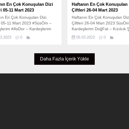
nın En Çok Konuşulan Dizi
Haftanın En Çok Konuşulan 
ri 05-11 Mart 2023
Çiftleri 26-04 Mart 2023
ın En Çok Konuşulan Dizi
Haftanın En Çok Konuşulan Diz
ri 05-11 Mart 2023 #SüsÖm –
Çiftleri 26-04 Mart 2023 SüsÖ
şlerim #AsDor – Kardeşlerim
Kardeşlerim DoğFat – Kızılcık Ş
am – Emanet #FaHir – Adım
NanYam – Emanet ErSib – Ego
03.2023
0
05.03.2023
0
 #AsMeh – Veda Mektubu
AsMeh – Veda Mektubu
Daha Fazla İçerik Yükle