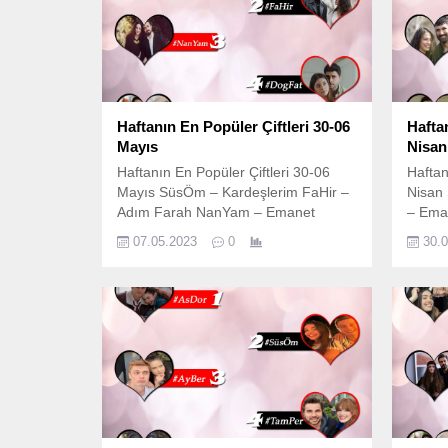
Haftanın En Popüler Çiftleri 30-06
Hafta
Mayıs
Nisan
Haftanın En Popüler Çiftleri 30-06
Haftan
Mayıs SüsÖm – Kardeşlerim FaHir –
Nisan
Adım Farah NanYam – Emanet
– Ema
DoğFat – Kızılcık Şerbeti AsMeh –
– Veda
07.05.2023
0
30.
Veda Mektubu
Şerbet