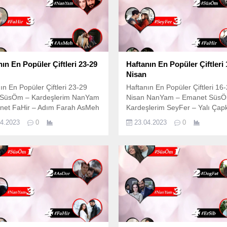
nın En Popüler Çiftleri 23-29
Haftanın En Popüler Çiftleri 
Nisan
ın En Popüler Çiftleri 23-29
Haftanın En Popüler Çiftleri 16
 SüsÖm – Kardeşlerim NanYam
Nisan NanYam – Emanet Süs
net FaHir – Adım Farah AsMeh
Kardeşlerim SeyFer – Yalı Çapk
 Mektubu DoğFat – Kızılcık
FaHir – Adım Farah AsMeh – V
04.2023
0
23.04.2023
0
i
Mektubu