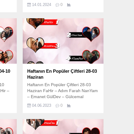
Kızılcık Şerbeti Rüya&Yaman –
14.01.2024
0
s 2026
Yabani Kaya&Suna – Yalı Çapkını
belli
 dizi
unda.
aşk
am
rtık...
04-10
Haftanın En Popüler Çiftleri 28-03
Haziran
-10
Haftanın En Popüler Çiftleri 28-03
Hir –
Haziran FaHir – Adım Farah NanYam
– Emanet GülDev – Gülcemal
Öm –
TamPer – Çöp Adam DoğFat –
04.06.2023
0
Kızılcık Şerbeti