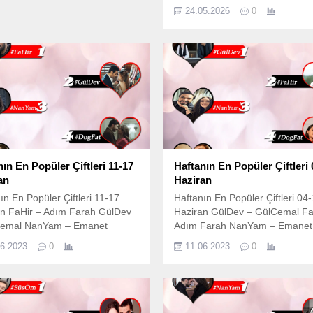
Konuşulan Dizi Çiftleri Meta
24.05.2026
0
Açıklaması (SEO): 17-23 Mayı
sosyal medya reyting sonuçları 
oldu! Haftanın en çok konuşulan
çiftleri MevcutBilgi RTG tablos
Adil & Esme zirvede, Gezep’in 
üçgeni listeye damga vurdu. T
listeyi inceleyin. Televizyon
ekranlarında izlediğimiz diziler, a
ın En Popüler Çiftleri 11-17
Haftanın En Popüler Çiftleri 
an
Haziran
ın En Popüler Çiftleri 11-17
Haftanın En Popüler Çiftleri 04
an FaHir – Adım Farah GülDev
Haziran GülDev – GülCemal Fa
cemal NanYam – Emanet
Adım Farah NanYam – Emanet
 – Kızılcık Şerbeti TamPer –
DoğFat – Kızılcık Şerbeti Süs
06.2023
0
11.06.2023
0
Adam
Kardeşlerim