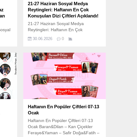
21-27 Haziran Sosyal Medya
az
Reytingleri: Haftanın En Çok
an
Konuşulan Dizi Çiftleri Açıklandı!
21-27 Haziran Sosyal Medya
osyal
Reytingleri: Haftanın En Çok
unun
Konuşulan Dizi Çiftleri Açıklandı!
30.06.2026
0
Televizyon ekranlarındaki rekabet,
onunun
artık yalnızca reyting cihazlarıyla
ride
değil, dijital dünyanın dinamikleriyle
”
de ölçülüyor. İzleyicinin sesi ve
 Yaz
trendlerin mimarı olarak, MevcutBilgi
lerinin
veri analiz ekibi tarafından hazırlanan
ki
21-27 Haziran haftasına ait sosyal
arı,
medya reyting (RTG) sonuçları
nihayet belli oldu. Hangi...
Haftanın En Popüler Çiftleri 07-13
Ocak
Haftanın En Popüler Çiftleri 07-13
Ocak Baran&Dilan – Kan Çiçekler
Feraye&Yaman – Safir Doğa&Fatih –