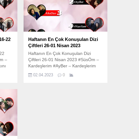
16-22
Haftanın En Çok Konuşulan Dizi
Çiftleri 26-01 Nisan 2023
-22
Haftanın En Çok Konuşulan Dizi
Öm –
Çiftleri 26-01 Nisan 2023 #SüsÖm –
ını
Kardeşlerim #AyBer – Kardeşlerim
eda
#AsDor – Kardeşlerim #NanYam –
02.04.2023
0
Emanet #FaHir – Adım Farah