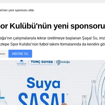
ü'nün yeni sponsoru oldu
por Kulübü'nün yeni sponsoru
Doğa’nın çalışmalarıyla tekrar üretilmeye başlanan Şaşal Su, imz
 Göztepe Spor Kulübü’nün futbol takımı formalarında da kendini gö
ABONE OL