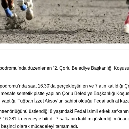
podromu’nda düzenlenen “2. Çorlu Belediye Başkanlığı Koşusu”nu
odromu’nda saat 16.30’da gerçekleştirilen ve 7 atın katıldığı 
tre mesafe sentetik pistte yapılan Çorlu Belediye Başkanlığı Koş
n yaptığı, Tuğban İzzet Aksoy’un sahibi olduğu Fedai adlı at kaz
ntrenörlüğünü üstlendiği 8 yaşındaki Fedai isimli erkek safkanın e
şı 2.16.28’lik dereceyle bitirdi. 7 safkanın katılım gösterdiği müc
e beşinci olarak mücadeleyi tamamladı.