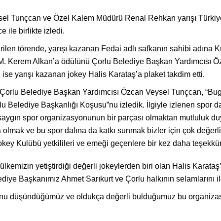
sel Tunçcan ve Özel Kalem Müdürü Renal Rehkan yarışı Türkiy
le birlikte izledi.
ilen törende, yarışı kazanan Fedai adlı safkanın sahibi adına 
M. Kerem Alkan’a ödülünü Çorlu Belediye Başkan Yardımcısı Ö
e yarışı kazanan jokey Halis Karataş’a plaket takdim etti.
 Çorlu Belediye Başkan Yardımcısı Özcan Veysel Tunçcan, “Bug
Belediye Başkanlığı Koşusu”nu izledik. İlgiyle izlenen spor dall
bu saygın spor organizasyonunun bir parçası olmaktan mutluluk 
olmak ve bu spor dalına da katkı sunmak bizler için çok değerl
key Kulübü yetkilileri ve emeği geçenlere bir kez daha teşekkür
kemizin yetiştirdiği değerli jokeylerden biri olan Halis Karataş’
Belediye Başkanımız Ahmet Sarıkurt ve Çorlu halkının selamlarını i
duğunu düşündüğümüz ve oldukça değerli bulduğumuz bu organiza