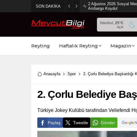
2 Ağustos 2026 Sosyal Med
SON DAKİKA
Ambargo Koydu!
İstanbul,
25
°C
Açık
Reyting
Haftalık Reyting
Magazin
Anasayfa
Spor
2. Çorlu Belediye Başkanlığı 
2. Çorlu Belediye Ba
Türkiye Jokey Kulübü tarafından Veliefendi 
Paylaş
Tweetle
Gönder