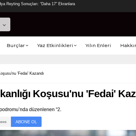
ya Reyting Sonuçları: “Daha 17” Ekranlara
Burçlar
Yaz Etkinlikleri
Yılın Enleri
Hakkı
Koşusu'nu 'Fedai' Kazandı
şkanlığı Koşusu'nu 'Fedai' Ka
Hipodromu’nda düzenlenen “2.
ABONE OL