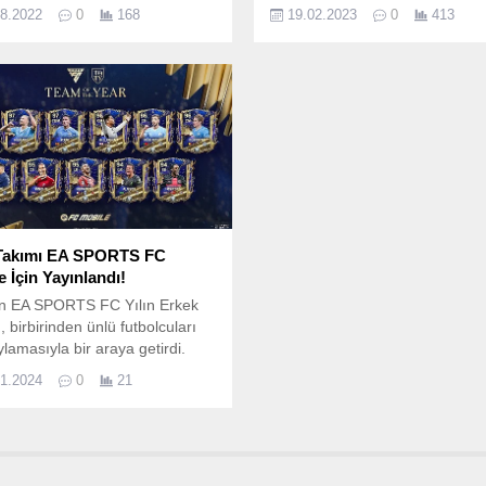
zi temsil eden İnegöl Belediyesi
Antakya’da yıkılan rezidansın e
08.2022
0
168
19.02.2023
0
413
M bisiklet takımı sporcusu
altında kalan Atakaş Hatayspor
 Pehlevan, Dünya 10’uncusu
yaşındaki Ganalı oyuncusu Chri
 başardı.
Atsu’nun cansız bedenine 18 Ş
ulaşıldı.
 Takımı EA SPORTS FC
 İçin Yayınlandı!
ın EA SPORTS FC Yılın Erkek
, birbirinden ünlü futbolcuları
ylamasıyla bir araya getirdi.
01.2024
0
21