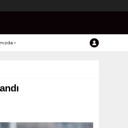
mızda
zandı