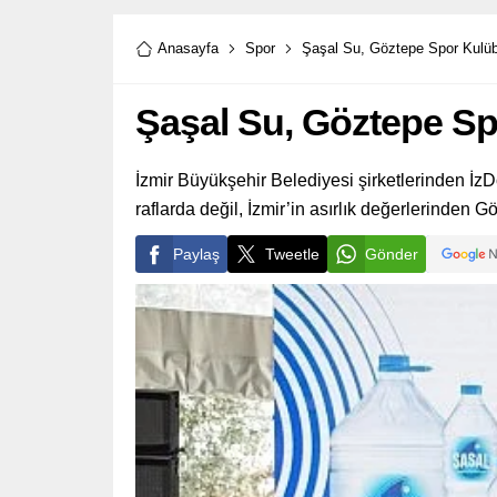
Anasayfa
Spor
Şaşal Su, Göztepe Spor Kulüb
Şaşal Su, Göztepe S
İzmir Büyükşehir Belediyesi şirketlerinden İz
raflarda değil, İzmir’in asırlık değerlerinden
Paylaş
Tweetle
Gönder