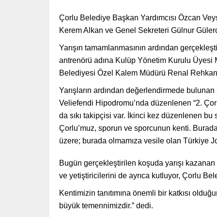
Çorlu Belediye Başkan Yardımcısı Özcan Vey
Kerem Alkan ve Genel Sekreteri Gülnur Gülerce i
Yarışın tamamlanmasının ardından gerçekleştir
antrenörü adına Kulüp Yönetim Kurulu Üyesi 
Belediyesi Özel Kalem Müdürü Renal Rehkan is
Yarışların ardından değerlendirmede bulunan
Veliefendi Hipodromu’nda düzenlenen “2. Çorlu 
da sıkı takipçisi var. İkinci kez düzenlenen 
Çorlu’muz, sporun ve sporcunun kenti. Burada 
üzere; burada olmamıza vesile olan Türkiye Jo
Bugün gerçekleştirilen koşuda yarışı kazanan ül
ve yetiştiricilerini de ayrıca kutluyor, Çorlu 
Kentimizin tanıtımına önemli bir katkısı ol
büyük temennimizdir.” dedi.