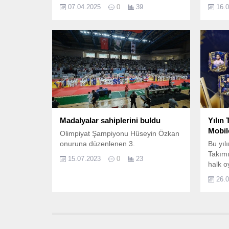
düzenlenen Efes Ultra Maratonu'nda
ülkemi
07.04.2025
0
39
16.
final sevinci Uğur Mumcu Sevgi
DOSTU
Yolu’nda düzenlenen ödül töreninde
Murat
yaşandı.
olmayı
Madalyalar sahiplerini buldu
Yılın
Mobile
Olimpiyat Şampiyonu Hüseyin Özkan
onuruna düzenlenen 3.
Bu yıl
Takımı
15.07.2023
0
23
halk o
26.