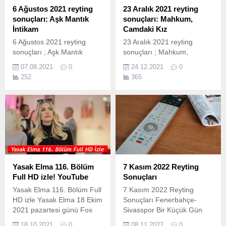
ölçülen reyting sonuçlarına
reyting sonuçlarına göre
6 Ağustos 2021 reyting
23 Aralık 2021 reyting
göre sıralama belli oluyor. 2
sıralama belli oluyor. Fakat
sonuçları: Aşk Mantık
sonuçları: Mahkum,
Temmuz Cuma Reyting
MevcutBilgi...
İntikam
Camdaki Kız
Sonuçları Açıklandımı?
6 Ağustos 2021 reyting
23 Aralık 2021 reyting
Belli...
sonuçları ; Aşk Mantık
sonuçları ; Mahkum,
İntikam, MasterChef ve bir
Camdaki Kız, Barboroslar,
07.08.2021
0
24.12.2021
0
çok yapım ekranda
Bir Zamanlar Çukurova ve
252
365
izleyicileri ile buluştu. İşte 6
bir çok yapım ekranda
Ağustos cuma reyting
izleyicileri ile buluştu. İşte 23
sonuçları; 6 Ağustos Cuma
Aralık Perşembe reyting
Reyting Sonuçları; Cuma
sonuçları; 23 Aralık reyting
günü reyting sonuçları.
sonuçları nasıl
Total, AB ve 20+ABC1
hesaplanıyor? 23 Aralık
olarak
2021 reyting sonuçları Total,
ölçülen reyting sonuçlarına
AB ve 20+ABC1 olarak
göre sıralama belli oluyor. 6
ölçülen reyting sonuçlarına
Yasak Elma 116. Bölüm
7 Kasım 2022 Reyting
Ağustos Cuma Reyting
göre sıralama belli oluyor....
Full HD izle! YouTube
Sonuçları
Sonuçları Açıklandımı? Belli
Yasak Elma 116. Bölüm Full
7 Kasım 2022 Reyting
Oldumu? İşte...
HD izle Yasak Elma 18 Ekim
Sonuçları Fenerbahçe-
2021 pazartesi günü Fox
Sivasspor Bir Küçük Gün
TV ekranlarında izleyicileri
Işığı Yasak Elma Alparslan
18.10.2021
0
08.11.2022
0