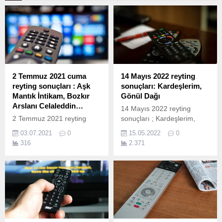
2 Temmuz 2021 cuma
14 Mayıs 2022 reyting
reyting sonuçları : Aşk
sonuçları: Kardeşlerim,
Mantık İntikam, Bozkır
Gönül Dağı
Arslanı Celaleddin…
14 Mayıs 2022 reyting
2 Temmuz 2021 reyting
sonuçları ; Kardeşlerim,
sonuçları ; Aşk Mantık
Gönül Dağı Tekrarı,
03.07.2021
0
15.05.2022
0
İntikam, Bozkır Arslanı
Survivor AllStar ve bir çok
316
2.371
Celaleddin, ve bir çok yapım
yapım ekranda izleyicileri ile
ekranda izleyicileri ile
buluştu. İşte 14 Mayıs
buluştu. İşte 2 temmuz
Cumartesi reyting sonuçları;
cuma reyting sonuçları; 2
14 Mayıs reyting sonuçları
Temmuz Cuma Reyting
nasıl hesaplanıyor? 14
Sonuçları; Cuma günü
Mayıs Cumartesi reyting
reyting sonuçları. Total, AB
sonuçları Total, AB ve
ve 20+ABC1 olarak
20+ABC1 olarak ölçülen