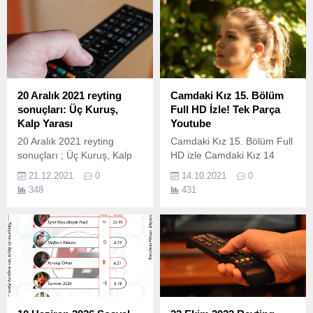
20 Aralık 2021 reyting
Camdaki Kız 15. Bölüm
sonuçları: Üç Kuruş,
Full HD İzle! Tek Parça
Kalp Yarası
Youtube
20 Aralık 2021 reyting
Camdaki Kız 15. Bölüm Full
sonuçları ; Üç Kuruş, Kalp
HD izle Camdaki Kız 14
Yarası, Yasak Elma,
Ekim 2021 perşembe günü
21.12.2021
0
14.10.2021
0
Alparslan: Büyük Selçuklu
Kanal D ekranlarında
348
431
ve bir çok yapım ekranda
izleyicileri ile buluştu!
izleyicileri ile buluştu. İşte 20
Camdaki Kız 15. Bölüm Full
Aralık Pazartesi reyting
HD izle Camdaki Kız önceki
sonuçları; 20 Aralık reyting
bölüm neler olmuştu? Nalan
sonuçları nasıl
ve Sedat, nasıl bir hayata
hesaplanıyor? 20 Aralık
adım atacak? Nalan ve
2021 reyting sonuçları Total,
Sedat düğünlerinin
AB ve 20+ABC1 olarak
ardından yeni hayatlarına
ölçülen reyting sonuçlarına
adım atıyorlar....