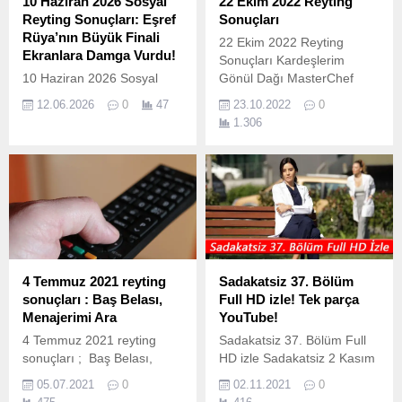
10 Haziran 2026 Sosyal
22 Ekim 2022 Reyting
göre sıralama belli...
Reyting Sonuçları: Eşref
Sonuçları
Rüya’nın Büyük Finali
22 Ekim 2022 Reyting
Ekranlara Damga Vurdu!
Sonuçları Kardeşlerim
10 Haziran 2026 Sosyal
Gönül Dağı MasterChef
Reyting Sonuçları: Eşref
Türkiye Tuzak(TKR)
12.06.2026
0
47
23.10.2022
0
Rüya’nın Büyük Finali
Gecenin Ucunda
1.306
Ekranlara Damga Vurdu!
Televizyon dünyasında
projelerin başarısını ölçmek
için artık sadece geleneksel
izlenme oranlarına bakmak
yeterli değil. İzleyicinin
nabzının attığı asıl yer,
tartışmaların alevlendiği,
karakterlerin benimsendiği
4 Temmuz 2021 reyting
Sadakatsiz 37. Bölüm
ve sahnelerin saniyeler
sonuçları : Baş Belası,
Full HD izle! Tek parça
içinde viral olduğu sosyal
Menajerimi Ara
YouTube!
medya platformları. Dijital
4 Temmuz 2021 reyting
Sadakatsiz 37. Bölüm Full
ayak izlerinin ve izleyici...
sonuçları ; Baş Belası,
HD izle Sadakatsiz 2 Kasım
Menajerimi Ara ve bir çok
2021 Çarşamba günü Kanal
05.07.2021
0
02.11.2021
0
yapım ekranda izleyicileri ile
D ekranlarında izleyicileri ile