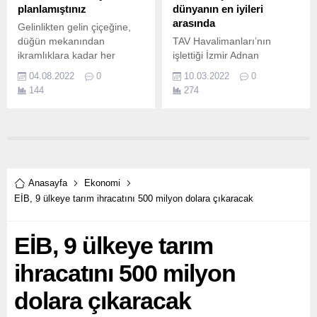
tarafından geliştirildi ve
planlamıştınız
dünyanın en iyileri
halihazırda EMEA (Avrupa,
arasında
Gelinlikten gelin çiçeğine,
Orta Doğu ve Afrika)
düğün mekanından
TAV Havalimanları’nın
Bölgesi’ndeki ülkelerde...
ikramlıklara kadar her
işlettiği İzmir Adnan
konuyu önemseyen çiftler
Menderes, Ankara
04.08.2022
0
10.03.2022
0
için bir diğer önemli detay,
Esenboğa, Medine, Tiflis ve
144
274
zorlu düğün hazırlık
Üsküp havalimanları Dünya
aşamalarından sonra tüm
Havalimanları Konseyi (ACI
yorgunluklarını atacakları
World) tarafından verilen
bir balayıdır.
ASQ ödüllerinde en iyi
havalimanları arasında yer
aldı.
Anasayfa
Ekonomi
EİB, 9 ülkeye tarım ihracatını 500 milyon dolara çıkaracak
EİB, 9 ülkeye tarım
ihracatını 500 milyon
dolara çıkaracak