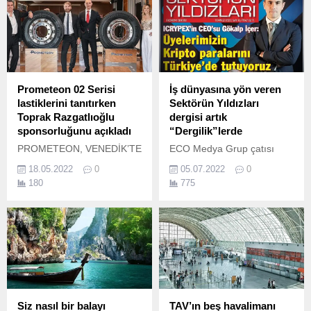
sektörün durumunu
değerlendirmek için
olağanüstü toplantı yaptı
· 2.
Prometeon 02 Serisi
İş dünyasına yön veren
lastiklerini tanıtırken
Sektörün Yıldızları
Toprak Razgatlıoğlu
dergisi artık
sponsorluğunu açıkladı
“Dergilik”lerde
PROMETEON, VENEDİK’TE
ECO Medya Grup çatısı
DÜZENLEDİĞİ
altında 16 yıldır hazırlanan
18.05.2022
0
05.07.2022
0
ULUSLARARASI
‘SEKTÖRÜN YILDIZLARI’
180
775
TOPLANTIDA “02 SERİSİ”
isimli televizyon programı
LASTİKLERİNİ
TGRT EU ekranlarından
TANITMANIN YANI SIRA
sonra SHOW TURK
BUGÜNE VE GELECEĞE
kanalıyla da anlaşarak
DAİR STRATEJİLERİNİ
seyircisiyle buluşacak olan
PAYLAŞTI Premium
kanal sayısını 2’ye çıkardı.
PIRELLI markalı yeni nesil
lastikler, tümüyle Prometeon
Tyre Group - PTG
Siz nasıl bir balayı
TAV’ın beş havalimanı