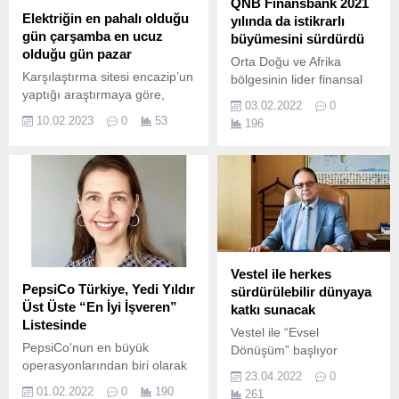
QNB Finansbank 2021
Elektriğin en pahalı olduğu
yılında da istikrarlı
gün çarşamba en ucuz
büyümesini sürdürdü
olduğu gün pazar
Orta Doğu ve Afrika
Karşılaştırma sitesi encazip’un
bölgesinin lider finansal
yaptığı araştırmaya göre,
kuruluşu olan Katar'ın en
03.02.2022
0
2022 yılında sanayi ile orta ve
büyük bankası Qatar
10.02.2023
0
53
196
büyük işletmede kullanılan
National Bank (Q.
elektriğin en pahalı olduğu
gün çarşamba, en ucuz
olduğu gün ise pazar oldu.
Vestel ile herkes
PepsiCo Türkiye, Yedi Yıldır
sürdürülebilir dünyaya
Üst Üste “En İyi İşveren”
katkı sunacak
Listesinde
Vestel ile “Evsel
PepsiCo'nun en büyük
Dönüşüm” başlıyor
operasyonlarından biri olarak
Vestel, Evsel Dönüşüm
23.04.2022
0
öne çıkan PepsiCo
Projesi ile sürdürülebilir
01.02.2022
0
190
261