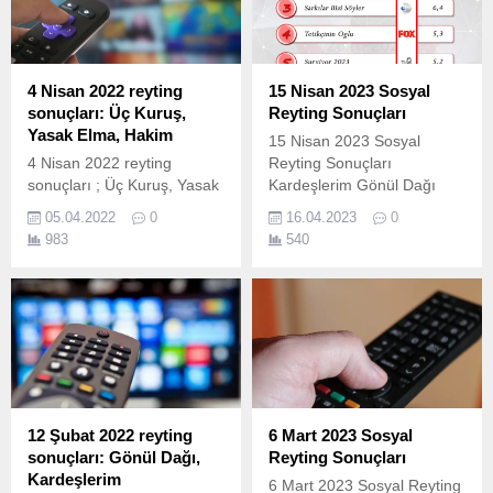
4 Nisan 2022 reyting
15 Nisan 2023 Sosyal
sonuçları: Üç Kuruş,
Reyting Sonuçları
Yasak Elma, Hakim
15 Nisan 2023 Sosyal
4 Nisan 2022 reyting
Reyting Sonuçları
sonuçları ; Üç Kuruş, Yasak
Kardeşlerim Gönül Dağı
Elma, Alparslan: Büyük
Şarkılar Bizi Söyler
05.04.2022
0
16.04.2023
0
Selçuklu, Hakim ve bir çok
Tetikçinin Oğlu Survivor
983
540
yapım ekranda izleyicileri ile
2023
buluştu. İşte 4 Nisan
Pazartesi reyting sonuçları;
4 Nisan Pazartesi reyting
sonuçları nasıl
hesaplanıyor? 4 Nisan
reyting sonuçları Total, AB
ve 20+ABC1 olarak ölçülen
reyting sonuçlarına göre
12 Şubat 2022 reyting
6 Mart 2023 Sosyal
sıralama belli oluyor....
sonuçları: Gönül Dağı,
Reyting Sonuçları
Kardeşlerim
6 Mart 2023 Sosyal Reyting