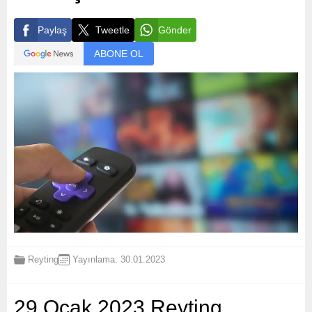
Paylaş
Tweetle
Gönder
ABONE OL
Reyting
Yayınlama: 30.01.2023
29 Ocak 2023 Reyting