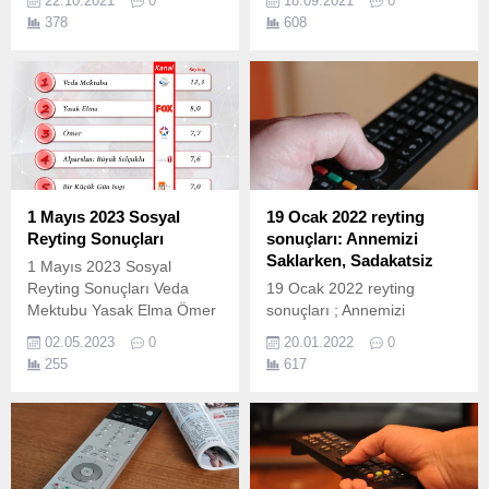
22.10.2021
0
18.09.2021
0
bir çok yapım ekranda
bir çok yapım ekranda
378
608
izleyicileri ile buluştu. İşte 22
izleyicileri ile buluştu. İşte 18
Ekim Cuma reyting
Eylül Cumartesi reyting
sonuçları; 22 Ekim Cuma
sonuçları; 18 Eylül
Reyting Sonuçları; Cuma
Cumartesi Reyting
günü reyting sonuçları.
Sonuçları; Cumartesi günü
Total, AB ve 20+ABC1
reyting sonuçları. Total, AB
olarak
ve 20+ABC1 olarak
ölçülen reyting sonuçlarına
ölçülen reyting sonuçlarına
göre sıralama belli oluyor.
göre sıralama belli oluyor.
1 Mayıs 2023 Sosyal
19 Ocak 2022 reyting
22 Ekim Cuma Reyting
18 Eylül Cumartesi Reyting
Reyting Sonuçları
sonuçları: Annemizi
Sonuçları Açıklandımı? Belli
Sonuçları Açıklandımı? Belli
Saklarken, Sadakatsiz
1 Mayıs 2023 Sosyal
Oldumu?...
Oldumu?...
Reyting Sonuçları Veda
19 Ocak 2022 reyting
Mektubu Yasak Elma Ömer
sonuçları ; Annemizi
Alparslan: Büyük Selçuklu
Saklarken, Sadakatsiz,
02.05.2023
0
20.01.2022
0
Bir Küçük Gün Işığı
Kuruluş Osman, Evlilik
255
617
Hakkında Her Şey ve bir
çok yapım ekranda
izleyicileri ile buluştu. İşte 19
Ocak Çarşamba reyting
sonuçları; 19 Ocak reyting
sonuçları nasıl