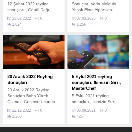
12 Şubat 2022 reyting
Sonuçları Veda Mektubu
sonuçları ; Gönül Dağı,
Yasak Elma Alparslan:
Kardeşlerim ve bir çok
Büyük Selçuklu Bir Küçük
13.02.2022
0
07.03.2023
0
yapım ekranda izleyicileri ile
Gün Işığı Survivor 2023
1.024
1.256
buluştu. İşte 12 Şubat
Cumartesi reyting sonuçları;
12 Şubat reyting sonuçları
nasıl hesaplanıyor? 12
Şubat 2022 reyting
sonuçları Total, AB ve
20+ABC1 olarak ölçülen
reyting sonuçlarına göre
sıralama belli oluyor. Fakat
20 Aralık 2022 Reyting
5 Eylül 2021 reyting
MevcutBilgi olarak biz
Sonuçları
sonuçları: İkimizin Sırrı,
reyting...
MasterChef
20 Aralık 2022 Reyting
Sonuçları Baba Yürek
5 Eylül 2021 reyting
Çıkmazı Gecenin Ucunda
sonuçları ; İkimizin Sırrı,
Bir Peri Masalı Fenerbahçe-
MasterChef ve bir çok
22.12.2022
0
06.09.2021
0
İstanbulspor
yapım ekranda izleyicileri ile
1.260
426
buluştu. İşte 5 Eylül pazar
reyting sonuçları; 5 Eylül
Pazar Reyting Sonuçları;