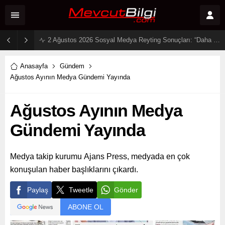
26 Temmuz 2026 Sosyal Medya Reytingleri: ‘Daha 17’ Ekranları ve Dijitali Nasıl Fethetti?
Anasayfa
Gündem
Ağustos Ayının Medya Gündemi Yayında
Ağustos Ayının Medya
Gündemi Yayında
Medya takip kurumu Ajans Press, medyada en çok
konuşulan haber başlıklarını çıkardı.
Paylaş
Tweetle
Gönder
ABONE OL