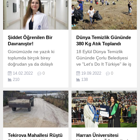
Şiddet Öğrenilen Bir
Dünya Temizlik Gününde
Davranıştır!
380 Kg Atık Toplandı
Günümüzde ne yazık ki
18 Eylül Dünya Temizlik
toplumda birçok birey
Gününde Çorlu Belediyesi
doğrudan ya da dolaylı
ve "Let's Do It Türkiye" ile iş
olarak şiddete maruz
birliğiyle 38 dönümlük
14.02.2022
0
19.09.2022
0
kalmaktadır.
alanda temizlik çalışması
210
138
yapıldı.
Tekirova Mahallesi Rüştü
Harran Üniversitesi