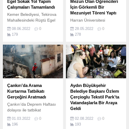
Egel Sokak Yol Yapım
Mezun Olan Öğrencileri
Çalışmaları Tamamlandı
İçin Görkemli Bir
Mezuniyet Töreni Yaptı
Kemer Belediyesi, Tekirova
Mahallesindeki Rüştü Egel
Harran Üniversitesi
Sokaktaki yol yapım
tarafından 2021-2022
08.06.2022
0
28.05.2022
0
çalışmalarını kısa sürede
Eğitim Öğretim Yılı
179
278
tamamladı.
Mezuniyet Töreni
gerçekleştirildi.
Çankırı’da Arama
Aydın Büyükşehir
Kurtarma Tatbikatı
Belediye Başkanı Özlem
Gerçeğini Aratmadı
Çerçioglu Tekstil Park’ta
Vatandaşlarla Bir Araya
Çankırı’da Deprem Haftası
Geldi
dolayısı ile tatbikat
düzenlendi.
Aydın Büyükşehir
01.03.2022
0
02.08.2022
0
Belediyesi’nin halka
196
193
kazandırdığı Aydın Tekstil