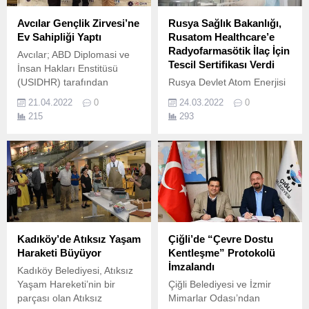
Avcılar Gençlik Zirvesi’ne
Rusya Sağlık Bakanlığı,
Ev Sahipliği Yaptı
Rusatom Healthcare’e
Radyofarmasötik İlaç İçin
Avcılar; ABD Diplomasi ve
Tescil Sertifikası Verdi
İnsan Hakları Enstitüsü
(USIDHR) tarafından
Rusya Devlet Atom Enerjisi
düzenlenen Gençlik
Kurumu Rosatom’un tıp
21.04.2022
0
24.03.2022
0
Zirvesi’ne ev sahipliği yaptı.
alanında faaliyet gösteren
215
293
birimi Rusatom Healthcare
A.
Kadıköy’de Atıksız Yaşam
Çiğli’de “Çevre Dostu
Haraketi Büyüyor
Kentleşme” Protokolü
İmzalandı
Kadıköy Belediyesi, Atıksız
Yaşam Hareketi’nin bir
Çiğli Belediyesi ve İzmir
parçası olan Atıksız
Mimarlar Odası’ndan