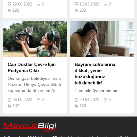
Dükkan’ın ikincisini 29
“Mesleki Denetim” Protokolü
29.06.2022
0
16.03.2022
0
Haziran Çarşamba günü
Çiğli Belediyesi ile
192
202
Caddebostan Kültür
Mimarlar Odası İzmir
Merkezi’nde açtı.
Şubesi, doğal çevrenin
korunarak nitelikli
yapılaşmanın sağlanması
amacıyla mesleki denetim
ve teknik iş birliği
protokolüne imza attı.
Can Dostlar Çevre İçin
Bayram sofralarına
Podyuma Çıktı
dikkat; yeme
bozukluğunuz
Osmangazi Belediyesi’nin 5
tetiklenebilir!
Haziran Dünya Çevre Günü
kapsamında düzenlediği
Tüm aile üyelerinin bir
etkinlikte can dostlar, geri
araya geldiği kalabalık
06.06.2022
0
29.04.2022
0
dönüşüm kumaşlarından
sofralar ve iştah kabartan,
192
160
hazırlanan ürünlerle
birbirinden enfes lezzetler
podyuma çıktı.
ile Ramazan Bayramı
kapıya dayandı.