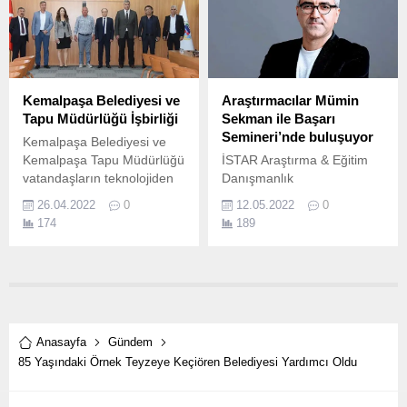
yaşam tarzı ile doğrudan
ilişkili olduğunu biliyor
muydunuz? Acıbadem Dr.
Kemalpaşa Belediyesi ve
Araştırmacılar Mümin
Tapu Müdürlüğü İşbirliği
Sekman ile Başarı
Semineri’nde buluşuyor
Kemalpaşa Belediyesi ve
Kemalpaşa Tapu Müdürlüğü
İSTAR Araştırma & Eğitim
vatandaşların teknolojiden
Danışmanlık
yararlanarak kamudaki
koordinasyonunda
26.04.2022
0
12.05.2022
0
işlerini daha kolay çözmeleri
araştırmacılar Mümin
174
189
amacıyla önemli bir
Sekman ile Başarı
protokole imza attı.
Semineri’nde buluşuyor
Kişisel gelişime önem veren
kişilerin yakından takip ettiği
isim olan Mümin Sekman,
en kapsamlı etkinliklerinden
biri olan “Başarı Semineri”
Anasayfa
Gündem
ile İSTAR Araştırma & Eğitim
85 Yaşındaki Örnek Teyzeye Keçiören Belediyesi Yardımcı Oldu
Danışmanlık
koordinasyonunda