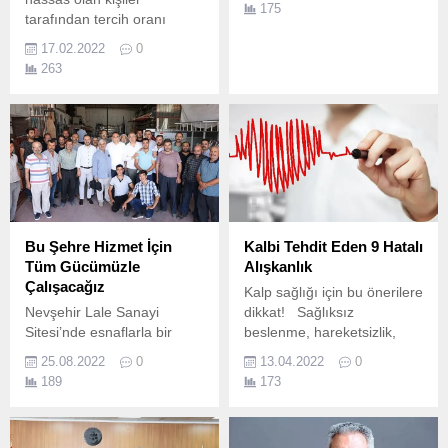
175
tarafından tercih oranı
yüksek bir hizmettir.
17.02.2022
0
263
Bu Şehre Hizmet İçin
Kalbi Tehdit Eden 9 Hatalı
Tüm Gücümüzle
Alışkanlık
Çalışacağız
Kalp sağlığı için bu önerilere
Nevşehir Lale Sanayi
dikkat! Sağlıksız
Sitesi’nde esnaflarla bir
beslenme, hareketsizlik,
araya gelen Belediye
sigara… Son yıllarda yaşa
25.08.2022
0
13.04.2022
0
Başkanı Dr.
bakmaksızın yaygınlaşan ve
189
173
ölüm nedenleri arasında ilk
sırada yer alan kalp ve
damar hastalıklarının