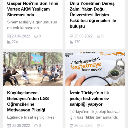
Gaspar Noé’nin Son Filmi
Ünlü Yönetmen Derviş
Vortex AKM Yeşilçam
Zaim, Yakın Doğu
Sineması’nda
Üniversitesi İletişim
Fakültesi öğrencileri ile
Sinemacılığıyla günümüzün
buluştu
en çok konuşulan
yönetmenleri arasında yer
Tabutta Rövaşata, Filler ve
20.06.2022
0
25.05.2022
0
alan Gaspar Noé’nin son
Çimen, Cenneti Beklerken,
224
170
filmi Vortex, AKM Yeşilçam
Gölgeler ve Suretler gibi
Sineması’nda gösterimde.
Türk sinemasının önemli
yapımlarına imza atan Ünlü
Kıbrıslı Türk Yönetmen Dr.
Küçükçekmece
İzmir Türkiye’nin ilk
Belediyesi’nden LGS
jeoloji festivaline ev
Öğrencilerine
sahipliği yapıyor
Motivasyon Pikniği
Türkiye’nin ilk jeoloji festivali
Eğitimde fırsat eşitliği ilkesi
için hazırlıklar tamamlandı.
ile çalışmalarını sürdüren
03.06.2022
0
26.05.2022
0