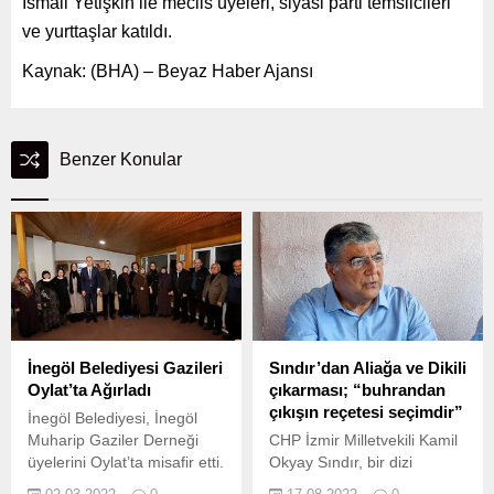
İsmail Yetişkin ile meclis üyeleri, siyasi parti temsilcileri
ve yurttaşlar katıldı.
Kaynak: (BHA) – Beyaz Haber Ajansı
Benzer Konular
İnegöl Belediyesi Gazileri
Sındır’dan Aliağa ve Dikili
Oylat’ta Ağırladı
çıkarması; “buhrandan
çıkışın reçetesi seçimdir”
İnegöl Belediyesi, İnegöl
Muharip Gaziler Derneği
CHP İzmir Milletvekili Kamil
üyelerini Oylat’ta misafir etti.
Okyay Sındır, bir dizi
program çerçevesinde