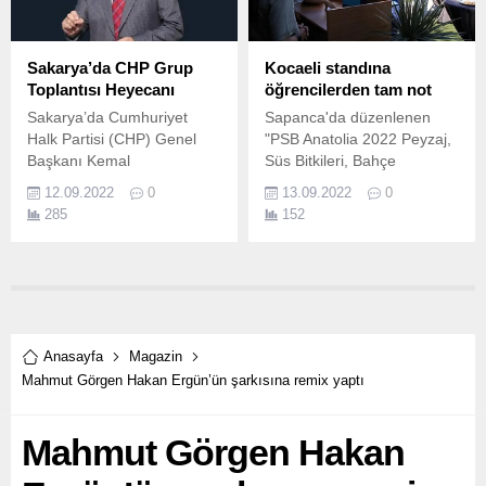
Sakarya’da CHP Grup
Kocaeli standına
Toplantısı Heyecanı
öğrencilerden tam not
Sakarya’da Cumhuriyet
Sapanca'da düzenlenen
Halk Partisi (CHP) Genel
"PSB Anatolia 2022 Peyzaj,
Başkanı Kemal
Süs Bitkileri, Bahçe
Kılıçdaroğlu’nun grup
Sanatları ve Ekipmanları
12.09.2022
0
13.09.2022
0
toplantısını yapacak
Fuarı"nda Büyükşehir
285
152
olmasının heyecanı
standı yoğun ilgi gördü
yaşanıyor.
Sakarya Valiliği,
Sakarya Büyükşehir
Belediyesi, Sakarya Ticaret
ve Sanayi Odası (SATSO) iş
birliğiyle düzenlenen
Sapanca Kırkpınar
Anasayfa
Magazin
mevkiinde 60 bin
Mahmut Görgen Hakan Ergün’ün şarkısına remix yaptı
metrekarelik alanda
gerçekleşen fuar sona erdi.
Mahmut Görgen Hakan