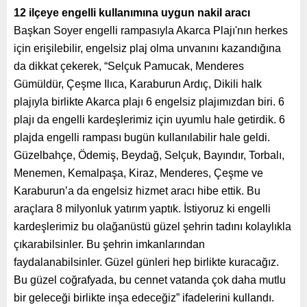
12 ilçeye engelli kullanımına uygun nakil aracı
Başkan Soyer engelli rampasıyla Akarca Plajı'nın herkes
için erişilebilir, engelsiz plaj olma unvanını kazandığına
da dikkat çekerek, “Selçuk Pamucak, Menderes
Gümüldür, Çeşme Ilıca, Karaburun Ardıç, Dikili halk
plajıyla birlikte Akarca plajı 6 engelsiz plajımızdan biri. 6
plajı da engelli kardeşlerimiz için uyumlu hale getirdik. 6
plajda engelli rampası bugün kullanılabilir hale geldi.
Güzelbahçe, Ödemiş, Beydağ, Selçuk, Bayındır, Torbalı,
Menemen, Kemalpaşa, Kiraz, Menderes, Çeşme ve
Karaburun’a da engelsiz hizmet aracı hibe ettik. Bu
araçlara 8 milyonluk yatırım yaptık. İstiyoruz ki engelli
kardeşlerimiz bu olağanüstü güzel şehrin tadını kolaylıkla
çıkarabilsinler. Bu şehrin imkanlarından
faydalanabilsinler. Güzel günleri hep birlikte kuracağız.
Bu güzel coğrafyada, bu cennet vatanda çok daha mutlu
bir geleceği birlikte inşa edeceğiz” ifadelerini kullandı.