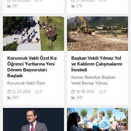
02.03.2022
0
17.08.2022
0
Aliağa ve Dikili’de esnaf
187
176
ziyareti gerçekleştirdi,
yaklaşan genel seçimler
öncesi hemşerilerinin
nabzını tuttu, üreticilerin
taleplerini dinledi, Aliağa
Ticaret Odası, Esnaf ve
Sanatkarlar Odası ile
Organize Sanayi Bölgesi’nin
başkan ve yöneticileriyle bir
Koruncuk Vakfı Özel Kız
Başkan Vekili Yılmaz Yol
araya geldi.
Öğrenci Yurtlarına Yeni
ve Kaldırım Çalışmalarını
Dönem Başvuruları
İnceledi
Başladı
Kemer Belediye Başkan
Koruncuk Vakfı Özel
Vekili Recep Yılmaz,
Öğrenci Yurtları, 2022-
Kuzdere ve Arslanbucak
21.03.2022
0
30.06.2022
0
2023 eğitim ve öğretim yılı
mahallelerinde devam eden
253
169
öğrenci alımına başladı.
yol ve kaldırım çalışmalarını
yerinde inceledi.