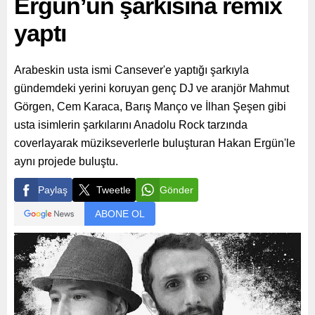
Ergün’ün şarkısına remix
yaptı
Arabeskin usta ismi Cansever'e yaptığı şarkıyla
gündemdeki yerini koruyan genç DJ ve aranjör Mahmut
Görgen, Cem Karaca, Barış Manço ve İlhan Şeşen gibi
usta isimlerin şarkılarını Anadolu Rock tarzında
coverlayarak müzikseverlerle buluşturan Hakan Ergün'le
aynı projede buluştu.
Paylaş
Tweetle
Gönder
ABONE OL