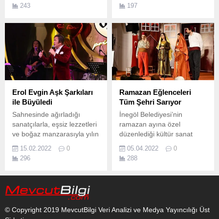
Küçükçekmece Belediyesi
243
197
bünyesinde hizmet veren
Bilgi Evleri'nde ve Çocuk
Üniversitesi'nde eğitim
gören 563 öğrenciye moral
pikniği düzenledi.
Erol Evgin Aşk Şarkıları
Ramazan Eğlenceleri
ile Büyüledi
Tüm Şehri Sarıyor
Sahnesinde ağırladığı
İnegöl Belediyesi’nin
sanatçılarla, eşsiz lezzetleri
ramazan ayına özel
ve boğaz manzarasıyla yılın
düzenlediği kültür sanat
popüler mekanları arasına
etkinlikleri tüm şehri sarıyor.
15.02.2022
0
05.04.2022
0
giren Jolly
296
288
Joker Private, “Sevgililer
Günü Özel”
konseptinde Türk pop
müziğinin duayen isimi Erol
Evgin’i ağırladı.
© Copyright 2019 MevcutBilgi Veri Analizi ve Medya Yayıncılığı Üst