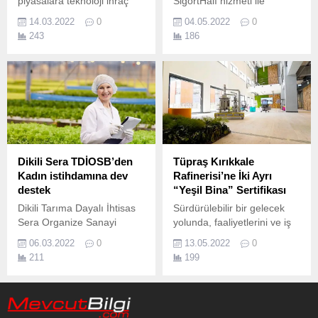
piyasalara teknoloji ihraç
SigortHalı hizmeti ile
edecek 20 girişim şirketine
sektöre yön vermeye
14.03.2022
0
04.05.2022
0
yatırım yapacak 2017
devam ediyor Bahar
243
186
yılında Türkiye’deki ilk
mevsimiyle gelen,
Kurumsal Girişim Sermayesi
mekanları yenilenme ve
Yatırım Fonu olarak kurulan
güzelleştirme eğilimi
Logo Ventures, ikinci fonunu
Anneler Günü’nde de
Haziran 2021’de 12.
devam ediyor.
Dikili Sera TDİOSB’den
Tüpraş Kırıkkale
Kadın istihdamına dev
Rafinerisi’ne İki Ayrı
destek
“Yeşil Bina” Sertifikası
Dikili Tarıma Dayalı İhtisas
Sürdürülebilir bir gelecek
Sera Organize Sanayi
yolunda, faaliyetlerini ve iş
Bölgesi'nde (Dikili Sera
süreçlerini çevreye uyumlu
06.03.2022
0
13.05.2022
0
TDİOSB) hedeflenen 3 bin
şekilde dönüştüren Tüpraş,
211
199
500 istihdamın yüzde 90'ı
Kırıkkale Rafinerisi
kadın olacak.
bünyesindeki Tüpraş
Akademi ve Teknik Emniyet
ve Çevre Müdürlüğü