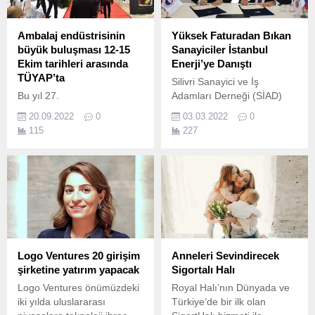
Ambalaj endüstrisinin
Yüksek Faturadan Bıkan
büyük buluşması 12-15
Sanayiciler İstanbul
Ekim tarihleri arasında
Enerji’ye Danıştı
TÜYAP’ta
Silivri Sanayici ve İş
Bu yıl 27.
Adamları Derneği (SİAD)
üyeleri, İstanbul Enerji ile bir
20.09.2022
0
03.03.2022
0
araya gelerek yüksek gelen
115
227
faturalarda ne tür
tasarruflara gidebileceklerini
danıştı.
Logo Ventures 20 girişim
Anneleri Sevindirecek
şirketine yatırım yapacak
Sigortalı Halı
Logo Ventures önümüzdeki
Royal Halı’nın Dünyada ve
iki yılda uluslararası
Türkiye’de bir ilk olan