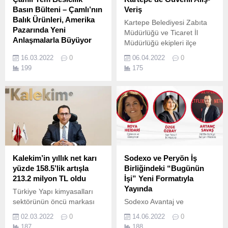
Basın Bülteni – Çamlı’nın
Veriş
Balık Ürünleri, Amerika
Kartepe Belediyesi Zabıta
Pazarında Yeni
Müdürlüğü ve Ticaret İl
Anlaşmalarla Büyüyor
Müdürlüğü ekipleri ilçe
Çamlı’nın Balık Ürünleri,
genelinde yağ ve şeker
16.03.2022
0
06.04.2022
0
ABD’nin en büyük zincir
denetimlerine devam ediyor.
199
175
marketlerinde satılacak.
Kalekim’in yıllık net karı
Sodexo ve Peryön İş
yüzde 158.5’lik artışla
Birliğindeki “Bugünün
213.2 milyon TL oldu
İşi” Yeni Formatıyla
Yayında
Türkiye Yapı kimyasalları
sektörünün öncü markası
Sodexo Avantaj ve
Kalekim, 2021 yılı finansal
Ödüllendirme Hizmetleri ve
02.03.2022
0
14.06.2022
0
sonuçlarını açıkladı.
Türkiye İnsan Yönetimi
187
188