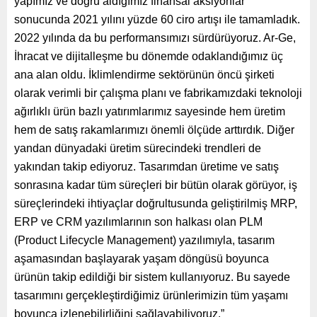
yapımız ve doğru aldığımız finansal aksiyonlar
sonucunda 2021 yılını yüzde 60 ciro artışı ile tamamladık.
2022 yılında da bu performansımızı sürdürüyoruz. Ar-Ge,
İhracat ve dijitalleşme bu dönemde odaklandığımız üç
ana alan oldu. İklimlendirme sektörünün öncü şirketi
olarak verimli bir çalışma planı ve fabrikamızdaki teknoloji
ağırlıklı ürün bazlı yatırımlarımız sayesinde hem üretim
hem de satış rakamlarımızı önemli ölçüde arttırdık. Diğer
yandan dünyadaki üretim sürecindeki trendleri de
yakından takip ediyoruz. Tasarımdan üretime ve satış
sonrasına kadar tüm süreçleri bir bütün olarak görüyor, iş
süreçlerindeki ihtiyaçlar doğrultusunda geliştirilmiş MRP,
ERP ve CRM yazılımlarının son halkası olan PLM
(Product Lifecycle Management) yazılımıyla, tasarım
aşamasından başlayarak yaşam döngüsü boyunca
ürünün takip edildiği bir sistem kullanıyoruz. Bu sayede
tasarımını gerçekleştirdiğimiz ürünlerimizin tüm yaşamı
boyunca izlenebilirliğini sağlayabiliyoruz.”