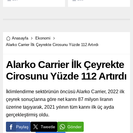
Derneği (PERYÖN) iş
birliğinde her bölümünde iş
dünyasının farklı bir
konusunu derinlemesine
inceleyen "Bugünün İşi"
programı, yeni formatıyla
dijital platformlarda yerini
Anasayfa
Ekonomi
aldı.
Alarko Carrier İlk Çeyrekte Cirosunu Yüzde 112 Artırdı
Alarko Carrier İlk Çeyrekte
Cirosunu Yüzde 112 Artırdı
İklimlendirme sektörünün öncüsü Alarko Carrier, 2022 ilk
çeyrek sonuçlarına göre net karını 87 milyon liranın
üzerine taşıyarak, 2021 yılının tüm karını ilk üç ayda
gerçekleştirmiş oldu.
Paylaş
Tweetle
Gönder