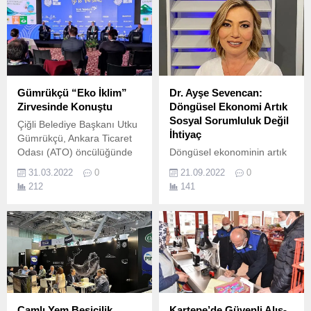
Gümrükçü “Eko İklim”
Dr. Ayşe Sevencan:
Zirvesinde Konuştu
Döngüsel Ekonomi Artık
Sosyal Sorumluluk Değil
Çiğli Belediye Başkanı Utku
İhtiyaç
Gümrükçü, Ankara Ticaret
Odası (ATO) öncülüğünde
Döngüsel ekonominin artık
düzenlenen EKO Tarım
sosyal sorumluk olmaktan
31.03.2022
0
21.09.2022
0
Zirvesi’nde Çiğli
çıktığını ve elzem olduğunu
212
141
Belediyesi’nin iklim
belirten Dr.
değişikliğiyle mücadele
konusundaki çalışmaları
hakkında bilgi verdi.
Çamlı Yem Besicilik
Kartepe’de Güvenli Alış-