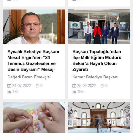
standartlarına uygun
sembolü haline gelen ikonik
Elektrik Tesisleri ve
ayıları, Nişantaşı’ndan
Topraklama Bahçesi
sonra bu kez de Galataport
Laboratuvarları hem
İstanbul’da sürpriz bir
öğrencilere hem de sektöre
şekilde ortaya çıkarak
hizmet veriyor.
insanları gülümsetiyor.
Ayvalık Belediye Başkanı
Başkan Topaloğlu’ndan
Mesut Ergin’den “24
İlçe Milli Eğitim Müdürü
Temmuz Gazeteciler ve
Bekar’a Hayırlı Olsun
Basın Bayramı” Mesajı
Ziyareti
Değerli Basın Emekçisi
Kemer Belediye Başkanı
Dostlarım, 24 Temmuz 1908
Necati Topaloğlu, Kemer’e
24.07.2022
0
25.04.2022
0
tarihi, basın sansürünün
yeni atanan İlçe Milli Eğitim
170
185
kaldırıldığı tarihtir.
Müdürü Semra Bekar’a
hayırlı olsun ziyaretinde
bulundu.