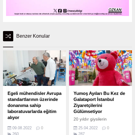
Benzer Konular
Egeli mühendisler Avrupa
Yumoş Ayıları Bu Kez de
standartlarının üzerinde
Galataport İstanbul
donanıma sahip
Ziyaretçilerini
laboratuvarlarda eğitim
Gülümsetiyor
alıyor
20 yıldır giysilerin
Ege Üniversitesinde kurulan
yumuşaklığını, canlılığını ve
09.08.2022
0
25.04.2022
0
Türkiye’nin ilk Avrupa
bakımını üstlenen Yumoş’un
260
287