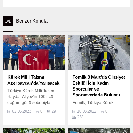
Benzer Konular
Kürek Milli Takımı
Fomilk 8 Mart’da Cinsiyet
Azerbaycan'da Yarışacak
Eşitliği İçin Kadın
Sporcular ve
Türkiye Kürek Milli Takımı,
Sporseverlerle Buluştu
Haydar Aliyev’in 100’ncü
doğum günü sebebiyle
Fomilk, Türkiye Kürek
düzenlenen 2023
Federasyonu Kadın
02.05.2023
0
29
10.03.2022
0
Azerbaycan
Komisyonu’nun 8 Mart
238
Cumhurbaşkanlığı Kupası
Dünya Kadınlar Günü’ne
yarışlarında 3 ekip ve 5
özel ilk kez düzenlediği
sporcu ile yarışacak.
kürek etkinliğinde Fomilkbar