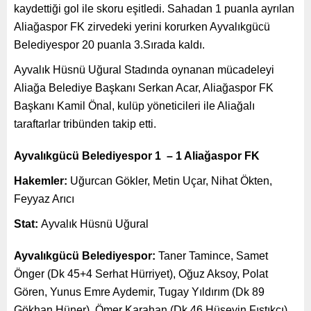
kaydettiği gol ile skoru eşitledi. Sahadan 1 puanla ayrılan
Aliağaspor FK zirvedeki yerini korurken Ayvalıkgücü
Belediyespor 20 puanla 3.Sırada kaldı.
Ayvalık Hüsnü Uğural Stadında oynanan mücadeleyi
Aliağa Belediye Başkanı Serkan Acar, Aliağaspor FK
Başkanı Kamil Önal, kulüp yöneticileri ile Aliağalı
taraftarlar tribünden takip etti.
Ayvalıkgücü Belediyespor 1 – 1 Aliağaspor FK
Hakemler:
Uğurcan Gökler, Metin Uçar, Nihat Ökten,
Feyyaz Arıcı
Stat:
Ayvalık Hüsnü Uğural
Ayvalıkgücü Belediyespor:
Taner Tamince, Samet
Önger (Dk 45+4 Serhat Hürriyet), Oğuz Aksoy, Polat
Gören, Yunus Emre Aydemir, Tugay Yıldırım (Dk 89
Gökhan Hüner), Ömer Karahan (Dk 46 Hüseyin Fıstıkçı),