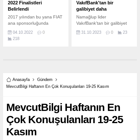
2022 Finalistleri
VakıfBank'tan bir
Belirlendi
galibiyet daha
2017 yılından bu yana FIAT
Namağlup lider
ana sponsorluğunda
VakıfBank’tan bir galibiyet
gerçekleştirilen TOSFED
daha VakıfBank, Vodafone
04.10.2022
0
31.10.2023
0
23
Yıldızını Arıyor projesinin
Sultanlar Ligi 2023-
218
final kampı, 50 adayın
2024 sezonunda namağlup
katılımıyla 29-30 Eylül
liderliğini sürdürüyor.
tarihlerinde TOSFED Körfez
Yarış Pisti’nde
gerçekleştirdi.
Anasayfa
Gündem
MevcutBilgi Haftanın En Çok Konuşulanları 19-25 Kasım
MevcutBilgi Haftanın En
Çok Konuşulanları 19-25
Kasım