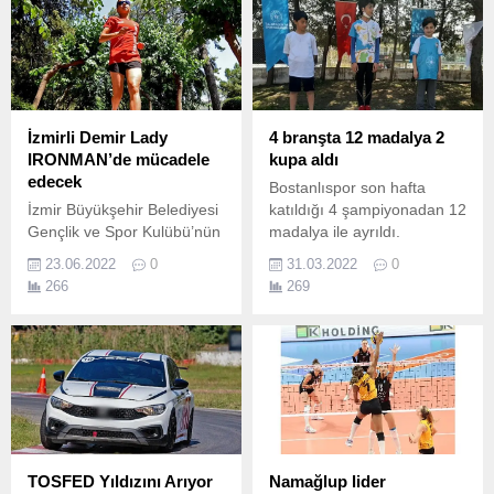
ile sporcuları destekledi.
İzmirli Demir Lady
4 branşta 12 madalya 2
IRONMAN’de mücadele
kupa aldı
edecek
Bostanlıspor son hafta
İzmir Büyükşehir Belediyesi
katıldığı 4 şampiyonadan 12
Gençlik ve Spor Kulübü’nün
madalya ile ayrıldı.
“Demir Lady” lakaplı
23.06.2022
0
31.03.2022
0
triatloncusu İpek Öztosun,
266
269
26 Haziran’da Hollanda’da
yapılacak IRONMAN 70.
TOSFED Yıldızını Arıyor
Namağlup lider