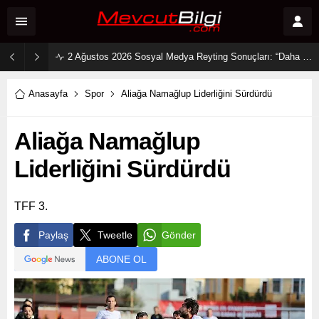
2 Ağustos 2026 Sosyal Medya Reyting Sonuçları: “Daha 17” Ekranlara Ambargo Koydu!
Anasayfa
Spor
Aliağa Namağlup Liderliğini Sürdürdü
Aliağa Namağlup
Liderliğini Sürdürdü
TFF 3.
Paylaş
Tweetle
Gönder
ABONE OL