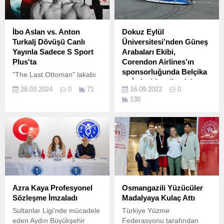
İbo Aslan vs. Anton
Dokuz Eylül
Turkalj Dövüşü Canlı
Üniversitesi’nden Güneş
Yayınla Sadece S Sport
Arabaları Ekibi,
Plus'ta
Corendon Airlines’ın
sponsorluğunda Belçika
"The Last Ottoman" lakabı
ve İtalya’da mücadele
ile tanınan ve UFC'de aktif
28.03.2024
0
71
16.09.2022
0
edecek
kontratı olan tek Türk
138
dövüşçü İbo Aslan’ın;
Türkiye'nin ilk güneş enerjili
Atlantic City’de Anton Turkalj
aracını üretme gururuyla,
ile karşılaşacağı UFC maçı
2003 yılından bu yana yurt
31 Mart Cumartesi’yi
içinde ve yurt dışında
Pazara bağlayan gece
katıldıkları
02:00'den itibaren canlı
organizasyonlarda başarılar
yayınla sadece S Sport
kazanan Dokuz Eylül
Plus'ta.
Üniversitesi'nden Solaris
Güneş Arabaları Ekibi (Solar
Azra Kaya Profesyonel
Osmangazili Yüzücüler
Team Solaris); 14-19 Eylül
Sözleşme İmzaladı
Madalyaya Kulaç Attı
tarihleri arasında
Sultanlar Ligi’nde mücadele
Türkiye Yüzme
Belçika’da, 25-30 Eylül
eden Aydın Büyükşehir
Federasyonu tarafından