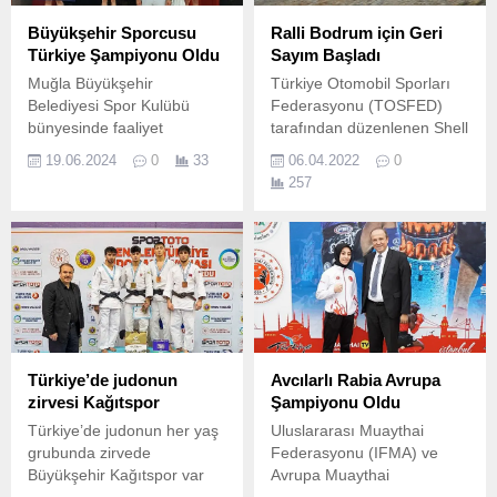
Büyükşehir Sporcusu
Ralli Bodrum için Geri
Türkiye Şampiyonu Oldu
Sayım Başladı
Muğla Büyükşehir
Türkiye Otomobil Sporları
Belediyesi Spor Kulübü
Federasyonu (TOSFED)
bünyesinde faaliyet
tarafından düzenlenen Shell
gösteren masa tenisi
Helix 2022 Türkiye Ralli
19.06.2024
0
33
06.04.2022
0
sporcularından Aybige
Şampiyonası’nda heyecan,
257
Feride Üstündağ İzmir’de
15-17 Nisan tarihlerinde
gerçekleştirilen “100.
Bodrum Rallisi ile Muğla,
Bodrum’da başlıyor.
Türkiye’de judonun
Avcılarlı Rabia Avrupa
zirvesi Kağıtspor
Şampiyonu Oldu
Türkiye’de judonun her yaş
Uluslararası Muaythai
grubunda zirvede
Federasyonu (IFMA) ve
Büyükşehir Kağıtspor var
Avrupa Muaythai
Türkiye Judo Federasyonu
Federasyonu (EMF) iş birliği