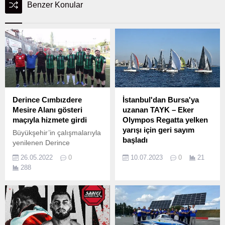
Benzer Konular
Derince Cımbızdere
İstanbul'dan Bursa'ya
Mesire Alanı gösteri
uzanan TAYK – Eker
maçıyla hizmete girdi
Olympos Regatta yelken
yarışı için geri sayım
Büyükşehir’in çalışmalarıyla
başladı
yenilenen Derince
Cımbızdere Mesire Alanı,
İstanbul’dan başlayarak
26.05.2022
0
10.07.2023
0
21
Başkan Büyükakın’ın da
Bursa'da devam eden TAYK
288
katıldığı dostluk maçıyla
- Eker Olympos Regatta
hizmete girdi.
yelken yarışı için geri sayım
başladı.