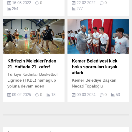
16.03.2022
0
22.02.2022
0
tarafından Ordu’da 61 ilden
ile düzenlenen Avrupa
254
277
yaklaşık 800 sporcunun
Muaythai Şampiyonası, 13-
katılımı ile gerçekleştirilen
20 Şubat 2022 tarihleri
Gençler Türkiye Judo
arasında İstanbul'da
Şampiyonasında Kocaeli
gerçekleşti.
Büyükşehir Belediye
Kağıtspor’un başarılı
judocuları kürsüde en çok
yer alan sporcular oldu.
Körfezin Melekleri'nden
Kemer Belediyesi kick
21. Haftada 21. zafer!
boks sporcuları kuşak
atladı
Türkiye Kadınlar Basketbol
Ligi'nde (TKBL) namağlup
Kemer Belediye Başkanı
yoluna devam eden
Necati Topaloğlu
Ferhatoğlu Edremit
öncülüğünde kurulan Kemer
09.02.2025
0
18
09.03.2024
0
53
Belediyesi Gürespor,
Beledityesi Kick Boks
sahasında Çimsa ÇBK
Takımı’ndaki sporcular
Mersin Gelişim’i 106-48 gibi
kuşak atladı.
farklı bir skorla mağlup
ederek üst üste 21.