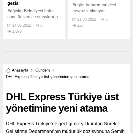
gezisi
Bugün baharın müjdesi
Bağcılar Belediyesi hafta
nevruz kutlanıyor.
sonu üniversite sınavlarına
21.03.2022
0
girecek adaylar için
14.06.2022
0
225
motivasyon gezisi
1.076
düzenledi.
Anasayfa
Gündem
DHL Express Türkiye üst yönetimine yeni atama
DHL Express Türkiye üst
yönetimine yeni atama
DHL Express Türkiye’de geçtiğimiz yıl kurulan Sürekli
Geliştirme Departmanı’nın müdürlük pozisyonuna Semih