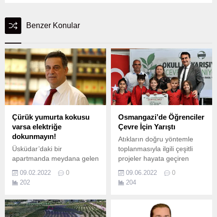
Benzer Konular
Çürük yumurta kokusu
Osmangazi’de Öğrenciler
varsa elektriğe
Çevre İçin Yarıştı
dokunmayın!
Atıkların doğru yöntemle
Üsküdar’daki bir
toplanmasıyla ilgili çeşitli
apartmanda meydana gelen
projeler hayata geçiren
doğalgaz patlaması, olası
Osmangazi Belediyesi, geri
09.02.2022
0
09.06.2022
0
risklere karşı nasıl önlem
dönüşüm konusunda
202
204
alınması gerektiğini
anlamlı bir etkinliğe imza
gündeme getirdi.
attı.