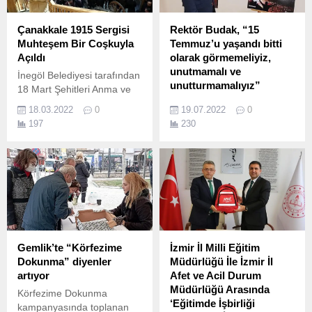
Çanakkale 1915 Sergisi
Rektör Budak, “15
Muhteşem Bir Coşkuyla
Temmuz’u yaşandı bitti
Açıldı
olarak görmemeliyiz,
unutmamalı ve
İnegöl Belediyesi tarafından
unutturmamalıyız”
18 Mart Şehitleri Anma ve
Çanakkale Deniz Zaferi’nin
EÜ’den “Teo-Politik Tahriften
18.03.2022
0
19.07.2022
0
107.
Seküler Uyduluğa: 15
197
230
Temmuz Paneli”
Cumhurbaşkanlığı İletişim
Başkanlığı
koordinasyonunda “Türkiye
Aşkına” temasıyla
gerçekleştirilen 15 Temmuz
Demokrasi ve Milli Birlik
Günü etkinlikleri
kapsamında Ege
Gemlik’te “Körfezime
İzmir İl Milli Eğitim
Üniversitesi Rektörlüğü
Dokunma” diyenler
Müdürlüğü İle İzmir İl
tarafından panel
artıyor
Afet ve Acil Durum
gerçekleştirildi.
Müdürlüğü Arasında
Körfezime Dokunma
‘Eğitimde İşbirliği
kampanyasında toplanan