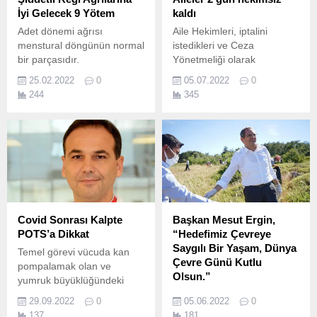
İyi Gelecek 9 Yötem
kaldı
Adet dönemi ağrısı
Aile Hekimleri, iptalini
menstural döngünün normal
istedikleri ve Ceza
bir parçasıdır.
Yönetmeliği olarak
adlandırdıkları Aile Hekimliği
25.02.2022
0
05.07.2022
0
Ödeme ve Sözleşme
244
345
Yönetmeliğine karşı
seslerini duyurmak için
yeniden iş bırakma eylemi
yaptı.
Covid Sonrası Kalpte
Başkan Mesut Ergin,
POTS’a Dikkat
“Hedefimiz Çevreye
Saygılı Bir Yaşam, Dünya
Temel görevi vücuda kan
Çevre Günü Kutlu
pompalamak olan ve
Olsun.”
yumruk büyüklüğündeki
boyutuyla dolaşım
5 Haziran Dünya Çevre
29.09.2022
0
05.06.2022
0
sisteminin birinci organı
Günü nedeniyle bir mesaj
137
181