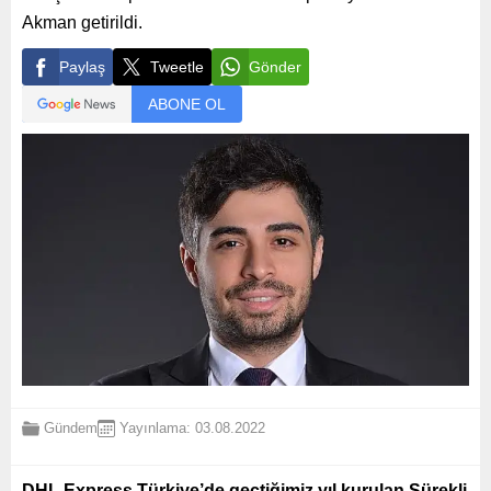
Akman getirildi.
Paylaş
Tweetle
Gönder
ABONE OL
Gündem
Yayınlama: 03.08.2022
DHL Express Türkiye’de geçtiğimiz yıl kurulan Sürekli