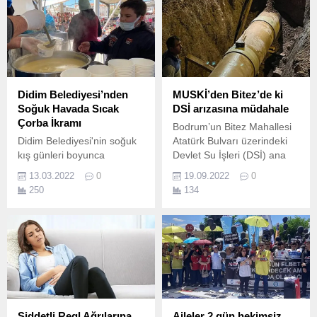
Didim Belediyesi’nden
MUSKİ’den Bitez’de ki
Soğuk Havada Sıcak
DSİ arızasına müdahale
Çorba İkramı
Bodrum’un Bitez Mahallesi
Didim Belediyesi'nin soğuk
Atatürk Bulvarı üzerindeki
kış günleri boyunca
Devlet Su İşleri (DSİ) ana
vatandaşlara çorba servis
isale hattında patlak
13.03.2022
0
19.09.2022
0
ettiği ikram aracı, pazar
meydana geldi.
250
134
alanına gelen Didimlilerin ve
pazarcı esnafının yüzünü
güldürdü.
Şiddetli Regl Ağrılarına
Aileler 2 gün hekimsiz