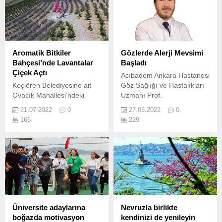
Aromatik Bitkiler
Gözlerde Alerji Mevsimi
Bahçesi’nde Lavantalar
Başladı
Çiçek Açtı
Acıbadem Ankara Hastanesi
Keçiören Belediyesine ait
Göz Sağlığı ve Hastalıkları
Ovacık Mahallesi’ndeki
Uzmanı Prof.
Aromatik Bitkiler Bahçesi’nin
21.07.2022
0
27.05.2022
0
lavantaları çiçek açtı.
166
229
Üniversite adaylarına
Nevruzla birlikte
boğazda motivasyon
kendinizi de yenileyin