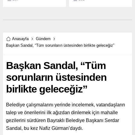
kalbin sağlığı tüm vücudun
yayımlayan Ayvalık Belediye
sağlığını da etkiliyor.
Başkan Mesut Ergin, “22
adası, tabiat parkları, doğal
güzellikleri, pırlanta
kumsalları, birbirinden güzel
koyları, kırmızı mercanlar
gibi sualtı zenginlikleri, çam
Anasayfa
Gündem
ormanları, zeytin ağaçları
Başkan Sandal, “Tüm sorunların üstesinden birlikte geleceğiz”
ve tarihi kent dokusuyla çok
özel bir kent olan Ayvalık’ta
Başkan Sandal, “Tüm
hizmetlerimizde ve
çalışmalarımızda çevreye
sorunların üstesinden
saygılı bir...
birlikte geleceğiz”
Belediye çalışmalarını yerinde incelemek, vatandaşların
talep ve önerilerini ilk ağızdan dinlemek için mahalle
gezilerini sürdüren Bayraklı Belediye Başkanı Serdar
Sandal, bu kez Nafiz Gürman’daydı.