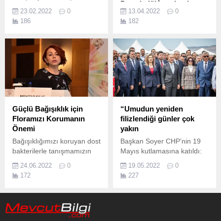
Protokolü’ İmzalandı
imza sayısı 5 bini geçti.
23.02.2022
0
13.04.2022
0
İzmir İl Milli Eğitim Müdürü
186
182
Dr.
Güçlü Bağışıklık için
“Umudun yeniden
Floramızı Korumanın
filizlendiği günler çok
Önemi
yakın
Bağışıklığımızı koruyan dost
Başkan Soyer CHP’nin 19
bakterilerle tanışmamızın
Mayıs kutlamasına katıldı:
normal doğum ile
İzmir Büyükşehir Belediye
24.06.2022
0
19.05.2022
0
başladığını belirten Türkiye
Başkanı Tunç Soyer, CHP
172
227
Ulusal Alerji ve Klinik
İzmir İl Başkanlığı'nın
İmmünoloji Derneği (AİD)
Cumhuriyet Meydanı'nda
Üyesi Doç.
düzenlediği 19 Mayıs
Atatürk’ü Anma Gençlik ve
Spor Bayramı kutlamasına