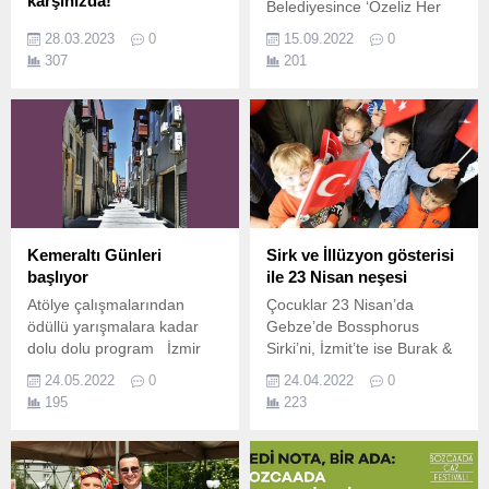
karşınızda!
Belediyesince ‘Özeliz Her
Türkçe Alternatif Pop
Yerdeyiz’ sloganıyla
28.03.2023
0
15.09.2022
0
müziğinin yükselen ismi
gerçekleştirilen yaz
307
201
Nilhan, Londra'dan
etkinlikleri Kocaeli Park’ta
dönüşüyle yepyeni ve güçlü
düzenlenen program ile
tarzını ortaya koyuyor.
sona erdi.
Kemeraltı Günleri
Sirk ve İllüzyon gösterisi
başlıyor
ile 23 Nisan neşesi
Atölye çalışmalarından
Çocuklar 23 Nisan’da
ödüllü yarışmalara kadar
Gebze’de Bossphorus
dolu dolu program İzmir
Sirki’ni, İzmit’te ise Burak &
Büyükşehir Belediye
Kıvanç İllüzyon Gösterisini
24.05.2022
0
24.04.2022
0
Başkanı Tunç Soyer’in
keyifle izledi.
195
223
Kemeraltı’nı ayağa kaldırma
hedefi doğrultusunda
“Kemeraltı Günleri”
düzenleniyor.