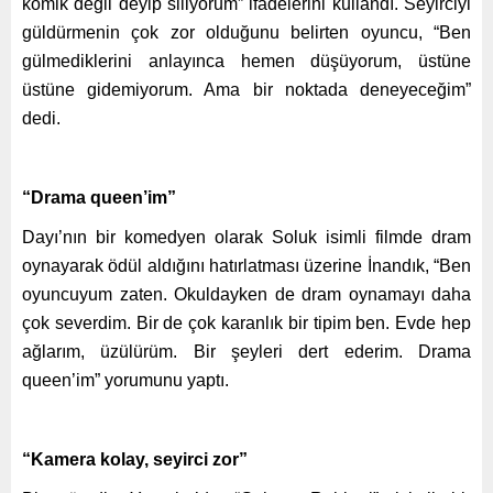
komik değil deyip siliyorum” ifadelerini kullandı. Seyirciyi
güldürmenin çok zor olduğunu belirten oyuncu, “Ben
gülmediklerini anlayınca hemen düşüyorum, üstüne
üstüne gidemiyorum. Ama bir noktada deneyeceğim”
dedi.
“Drama queen’im”
Dayı’nın bir komedyen olarak Soluk isimli filmde dram
oynayarak ödül aldığını hatırlatması üzerine İnandık, “Ben
oyuncuyum zaten. Okuldayken de dram oynamayı daha
çok severdim. Bir de çok karanlık bir tipim ben. Evde hep
ağlarım, üzülürüm. Bir şeyleri dert ederim. Drama
queen’im” yorumunu yaptı.
“Kamera kolay, seyirci zor”