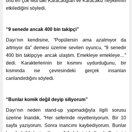
onu en çok Mut’taki Karacaoğlan ve Karacakız heykelinin
etkilediğini söyledi.
“9 senede ancak 400 bin takipçi”
Dayı’nın kendisine, “Popülersin ama azalmıyor da
artmıyor da” demesi üzerine sevilen oyuncu, “9 senedir
400 bin takipçiye ancak ulaştım. Emekleye emekleye…”
dedi. Karakterlerinin bir kısmını uydurduğunu, bir
kısmında ise çevresindeki gerçek insanları
canlandırdığını söyledi.
“Bunlar komik değil deyip siliyorum”
Dayı’nın neden stand-up yapmadığıyla ilgili sorusu
üzerine İnandık, “Her seferinde niyetleniyorum. Bir 10
sayfa yazıyorum. Sonra inancımı kaybediyorum. Bunlar