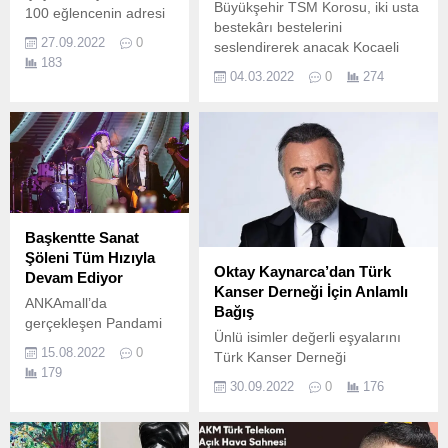
Büyükşehir TSM Korosu, iki usta
100 eğlencenin adresi
bestekârı bestelerini
The Populist ekim
27.09.2022
0
seslendirerek anacak Kocaeli
ayında da şehrin
183
Büyükşehir Belediye
eğlence hayatına yön
04.03.2022
0
274
Konservatuvarı bünyesinde
vermeye devam ediyor.
çalışmalarını yürüten korolar,
beğeni ile izlenen konserlerini
sürdürüyor.
Başkentte Sanat
Şöleni Tüm Hızıyla
Oktay Kaynarca’dan Türk
Devam Ediyor
Kanser Derneği İçin Anlamlı
ANKAmall’da
Bağış
gerçekleşen Pandami
Ünlü isimler değerli eşyalarını
Music ve Buray
15.08.2022
0
Türk Kanser Derneği
konserleri binlerce
179
yararına Skyland
müziksevere
30.09.2022
0
176
HOM’da düzenlenecek benzersiz
unutulmaz bir hafta
sergi için bağışlıyor… Skyland
sonu yaşattı.
HOM Dekorasyon Merkezi’nde