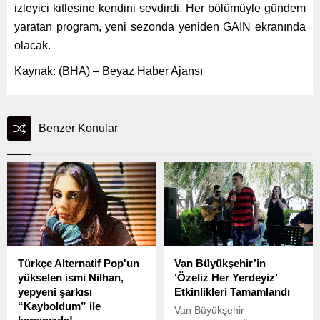
izleyici kitlesine kendini sevdirdi. Her bölümüyle gündem
yaratan program, yeni sezonda yeniden GAİN ekranında
olacak.
Kaynak: (BHA) – Beyaz Haber Ajansı
Benzer Konular
Türkçe Alternatif Pop'un
Van Büyükşehir’in
yükselen ismi Nilhan,
‘Özeliz Her Yerdeyiz’
yepyeni şarkısı
Etkinlikleri Tamamlandı
“Kayboldum” ile
Van Büyükşehir