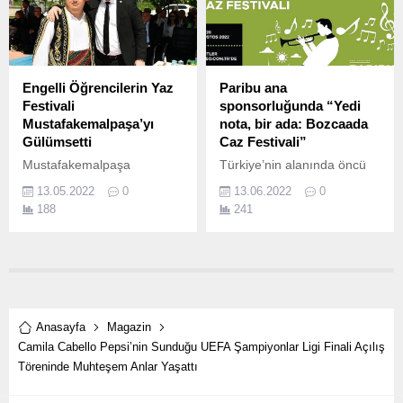
Engelli Öğrencilerin Yaz
Paribu ana
Festivali
sponsorluğunda “Yedi
Mustafakemalpaşa’yı
nota, bir ada: Bozcaada
Gülümsetti
Caz Festivali”
Mustafakemalpaşa
Türkiye’nin alanında öncü
Belediyesi Engelsiz Yaşam
teknoloji şirketi ve lider
13.05.2022
0
13.06.2022
0
Merkezi’nde kurs gören
kripto varlık işlem platformu
188
241
engelli öğrenciler Yaz
Paribu, Bozcaada Caz
Festivali organizasyonda
Festivali’nin ana sponsoru
unutamayacakları bir gün
oldu.
yaşadılar.
Anasayfa
Magazin
Camila Cabello Pepsi’nin Sunduğu UEFA Şampiyonlar Ligi Finali Açılış
Töreninde Muhteşem Anlar Yaşattı