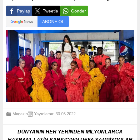
Paylaş
Tweetle
Gönder
ABONE OL
Magazin
Yayınlama: 30.05.2022
DÜNYANIN HER YERİNDEN MİLYONLARCA
HAYRANI, LATİN ŞARKICININ UEFA ŞAMPİYONLAR