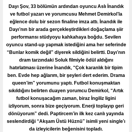
Dayı Şov, 33 bölümün ardından oyuncu Aslı İnandık
ve futbol yazarı ve yorumcusu Mehmet Demirkol’la
eğlence dolu bir sezon finaline imza attı. İnandık ile
Dayı’nın bir arada gerçekleştirdikleri doğaçlama şiir
performansı stüdyoyu kahkahaya boğdu. Sevilen
oyuncu stand-up yapmak istediğini ama her seferinde
“Bunlar komik değil” diyerek sildiğini belirtti. Dayı’nın
dram tarzındaki Soluk filmiyle ödül aldığını
hatırlatması üzerine İnandık, “Çok karanlık bir tipim
ben. Evde hep ağlarım, bir şeyleri dert ederim. Drama
queen’im” yorumunu yaptı. Futbol konuşmaktan
sıkıldığını belirten duayen yorumcu Demirkol, “Artık
futbol konuşacağım zaman, biraz İngiliz ligini
izliyorum, sonra bize geçiyorum. Enerji toplayıp geri
dönüyorum” dedi. Paptircem’in ilk kez canlı yayında
seslendirdiği “Akşam Üstü Hüznü” isimli yeni single’ı
da izleyicilerin beğenisini topladı.