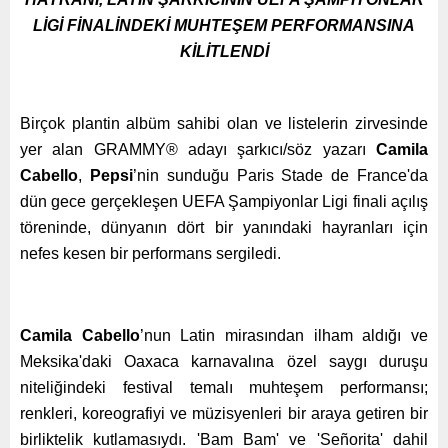
LİGİ FİNALİNDEKİ MUHTEŞEM PERFORMANSINA
KİLİTLENDİ
Birçok plantin albüm sahibi olan ve listelerin zirvesinde
yer alan GRAMMY® adayı şarkıcı/söz yazarı
Camila
Cabello
,
Pepsi
’nin sunduğu Paris Stade de France'da
dün gece gerçekleşen UEFA Şampiyonlar Ligi finali açılış
töreninde, dünyanın dört bir yanındaki hayranları için
nefes kesen bir performans sergiledi.
Camila Cabello
’nun Latin mirasından ilham aldığı ve
Meksika'daki Oaxaca karnavalına özel saygı duruşu
niteliğindeki festival temalı muhteşem performansı;
renkleri, koreografiyi ve müzisyenleri bir araya getiren bir
birliktelik kutlamasıydı. 'Bam Bam' ve 'Señorita' dahil