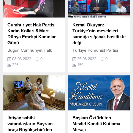
Cumhuriyet Hak Partisi
Kemal Okuyan:
Kadın Kolları 8 Mart
Türkiye’nin meseleleri
Dünya Emekçi Kadınlar
sandığa sığacak basitlikte
Günü
değil
Bugün Cumhuriyet Halk
Türkiye Komünist Partisi
Partisi Kadın Kolları olarak;
Genel Sekreteri Kemal
08.03.2022
0
25.08.2022
0
81 ilde, 973 ilçede eş
Okuyan dün akşam Tele
225
150
zamanlı basın açıklaması
1'de Zeynel Lüle'nin
yapıyor ve dünyanın bütün
sunduğu "Gerçeğin İzinde"
kadınlarıyla dayanışma
programına konuk oldu.
içinde 8 Mart Dünya Emekçi
Kadınlar Gününü
kutluyoruz.
İhtiyaç sahibi
Başkan Öztürk’ten
vatandaşların Bayram
Mevlid Kandili Kutlama
tıraşı Büyükşehir’den
Mesajı