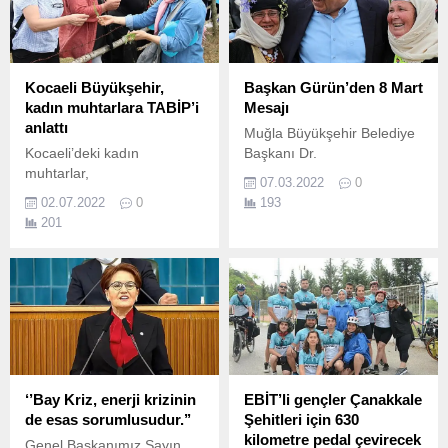
Kocaeli Büyükşehir,
Başkan Gürün’den 8 Mart
kadın muhtarlara TABİP’i
Mesajı
anlattı
Muğla Büyükşehir Belediye
Kocaeli’deki kadın
Başkanı Dr.
muhtarlar,
07.03.2022
0
Büyükşehir’in TABİP projesi
02.07.2022
0
193
kapsamında biberiye ve
201
tıbbı nane ekilen tarlaları
gezdi, çalışmalara tam not
verdi Kocaeli’de yaşayan
vatandaşların yaşam
kalitesini arttıran pek çok
projeyi hayata geçiren
Kocaeli Büyükşehir
Belediyesi, ülkenin tarımsal
kalkınma hamlesine
‘’Bay Kriz, enerji krizinin
EBİT’li gençler Çanakkale
de Tıbbi ve Aromatik Bitki...
de esas sorumlusudur.’’
Şehitleri için 630
kilometre pedal çevirecek
Genel Başkanımız Sayın