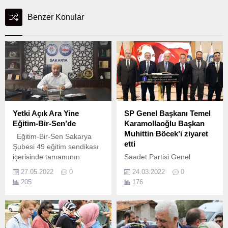
Benzer Konular
Yetki Açık Ara Yine
SP Genel Başkanı Temel
Eğitim-Bir-Sen’de
Karamollaoğlu Başkan
Muhittin Böcek’i ziyaret
Eğitim-Bir-Sen Sakarya
etti
Şubesi 49 eğitim sendikası
içerisinde tamamının
Saadet Partisi Genel
toplamında çok daha fazla
Başkanı Temel
27.05.2022
0
24.03.2022
0
üye sayısı ile bu yıl da yetkili
Karamollaoğlu, Antalya
205
176
sendika ünvanını aldı.
Büyükşehir Belediye
Başkanı Muhittin Böcek’i
makamında ziyaret etti.