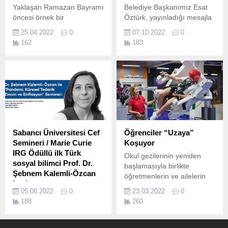
Yaklaşan Ramazan Bayramı
Belediye Başkanımız Esat
öncesi örnek bir
Öztürk, yayınladığı mesajla
uygulamaya imza atan
İslam Âleminin Mevlid
25.04.2022
0
07.10.2022
0
Muğla Büyükşehir
Kandili’ni kutladı.
162
183
Belediyesi, yatağa bağımlı
ve ihtiyaç sahibi
vatandaşları hijyen
kurallarına uygun bir şekilde
tıraş ediyor.
Sabancı Üniversitesi Cef
Öğrenciler “Uzaya”
Semineri / Marie Curie
Koşuyor
IRG Ödüllü ilk Türk
Okul gezilerinin yeniden
sosyal bilimci Prof. Dr.
başlamasıyla birlikte
Şebnem Kalemli-Özcan
öğretmenlerin ve ailelerin
katılıyor
tercihi yine Uzay Kampı
05.08.2022
0
23.03.2022
0
Sabancı Üniversitesi Finans
Türkiye oldu.
188
260
Mükemmeliyet
Merkezi’nden “Pandemi,
Küresel Tedarik Zinciri ve