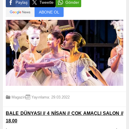
Paylaş
Tweetle
Gönder
ABONE OL
Magazin
Yayınlama: 29.03.2022
BALE DÜNYASI // 4 NİSAN // ÇOK AMAÇLI SALON //
18.00