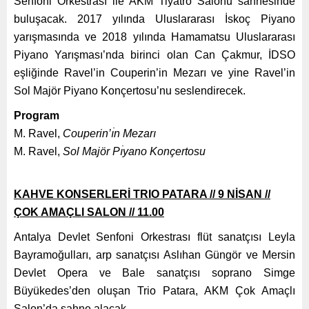
Senfoni Orkestrası ile AKM Tiyatro Salonu sahnesinde
buluşacak. 2017 yılında Uluslararası İskoç Piyano
yarışmasında ve 2018 yılında Hamamatsu Uluslararası
Piyano Yarışması’nda birinci olan Can Çakmur, İDSO
eşliğinde Ravel’in Couperin’in Mezarı ve yine Ravel’in
Sol Majör Piyano Konçertosu’nu seslendirecek.
Program
M. Ravel,
Couperin’ı̇n Mezarı
M. Ravel,
Sol Majör Pı̇yano Konçertosu
KAHVE KONSERLERİ TRIO PATARA // 9 NİSAN //
ÇOK AMAÇLI SALON // 11.00
Antalya Devlet Senfoni Orkestrası flüt sanatçısı Leyla
Bayramoğulları, arp sanatçısı Aslıhan Güngör ve Mersin
Devlet Opera ve Bale sanatçısı soprano Simge
Büyükedes’den oluşan Trio Patara, AKM Çok Amaçlı
Salon’da sahne alacak.