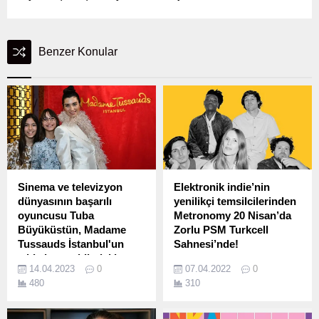
Benzer Konular
Sinema ve televizyon
Elektronik indie’nin
dünyasının başarılı
yenilikçi temsilcilerinden
oyuncusu Tuba
Metronomy 20 Nisan’da
Büyüküstün, Madame
Zorlu PSM Turkcell
Tussauds İstanbul'un
Sahnesi’nde!
yıldızlar geçidindeki
Indie, elektronik ve rock
14.04.2023
0
07.04.2022
0
yerini aldı!
müziklerinin harmonisini
480
310
Yer aldığı her projede
başarılı şekilde müziğine
adından başarıyla söz
yansıtan Metronomy uzun
ettiren sinema ve televizyon
zamandır beklenen