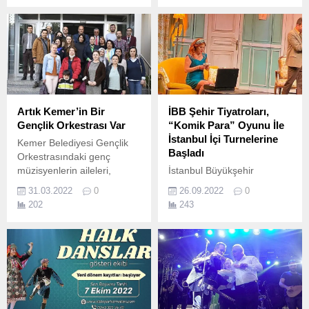
karakteriyle tüm dikkatleri
gösterdi.
üzerinde toplayan Mira
Atagül yeni projeleri öncesi
Dubai'de motive oluyor.
Artık Kemer’in Bir
İBB Şehir Tiyatroları,
Gençlik Orkestrası Var
“Komik Para” Oyunu İle
İstanbul İçi Turnelerine
Kemer Belediyesi Gençlik
Başladı
Orkestrasındaki genç
müzisyenlerin aileleri,
İstanbul Büyükşehir
Kemer Belediye Başkanı
Belediyesi (İBB) Şehir
31.03.2022
0
26.09.2022
0
Necati Topaloğlu'na nezaket
Tiyatroları, Bahçelievler’de
202
243
ziyaretinde bulundu.
sahnelediği yepyeni oyunu
“Komik Para” ile İstanbul içi
turnelerine başladı.