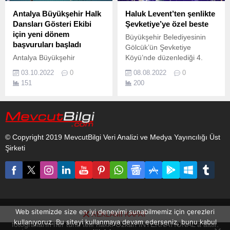
Antalya Büyükşehir Halk
Haluk Levent’ten şenlikte
Dansları Gösteri Ekibi
Şevketiye’ye özel beste
için yeni dönem
Büyükşehir Belediyesinin
başvuruları başladı
Gölcük’ün Şevketiye
Antalya Büyükşehir
Köyü’nde düzenlediği 4.
Belediyesi tarafından 2022
03.10.2022
0
08.08.2022
0
yılı başında oluşturulan Halk
151
200
Dansları Gösteri Ekibinin
yeni dönem başvuruları
başladı.
© Copyright 2019 MevcutBilgi Veri Analizi ve Medya Yayıncılığı Üst
Şirketi
Web sitemizde size en iyi deneyimi sunabilmemiz için çerezleri
REKLAMI KAPAT
www.mevcutbilgi.com internet sitesinde yayınlanan yazı, haber ve
kullanıyoruz. Bu siteyi kullanmaya devam ederseniz, bunu kabul
fotoğrafların her türlü telif hakkı Ozkan INTERNATIONAL'a aittir.