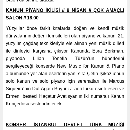
KANUN PİYANO İKİLİSİ // 9 NİSAN // ÇOK AMAÇLI
SALON // 18.00
Yüzyıllar önce farklı kıtalarda doğan ve kendi müzik
dünyalarının değerli temsilcileri olan piyano ve kanun, 21.
yüzyılın çağdaş teknikleriyle ele alınan yeni müzik dilleri
ile dinleyici karşısına çıkıyor. Kanunda Esra Berkman,
piyanoda Lilian Tonella Tüzün’ün hünerlerini
sergileyeceği konserde New Music for Kanun & Piano
albümünde yer alan eserlerin yanı sıra Çetin Işıközlü’nün
solo kanun ve solo piyano için serenatları ile Marcus
Siqueira’nın Dut Ağacı Boyunca adlı türkü esinli eseri ve
Ermeni besteci Haçatur Avetisyan’ın iki numaralı Kanun
Konçertosu seslendirilecek.
KONSER- İSTANBUL DEVLET TÜRK MÜZİĞİ