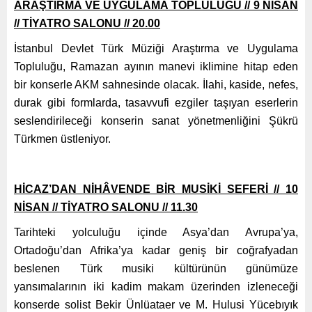
ARAŞTIRMA VE UYGULAMA TOPLULUĞU // 9 NİSAN
// TİYATRO SALONU // 20.00
İstanbul Devlet Türk Müziği Araştırma ve Uygulama
Topluluğu, Ramazan ayının manevi iklimine hitap eden
bir konserle AKM sahnesinde olacak. İlahi, kaside, nefes,
durak gibi formlarda, tasavvufi ezgiler taşıyan eserlerin
seslendirileceği konserin sanat yönetmenliğini Şükrü
Türkmen üstleniyor.
HİCAZ’DAN NİHÂVENDE BİR MUSİKİ SEFERİ // 10
NİSAN // TİYATRO SALONU // 11.30
Tarihteki yolculuğu içinde Asya’dan Avrupa’ya,
Ortadoğu’dan Afrika’ya kadar geniş bir coğrafyadan
beslenen Türk musiki kültürünün günümüze
yansımalarının iki kadim makam üzerinden izleneceği
konserde solist Bekir Ünlüataer ve M. Hulusi Yücebıyık