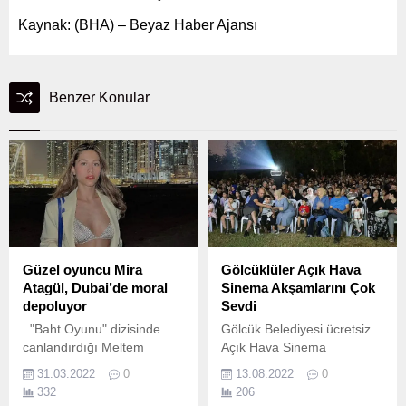
Kaynak: (BHA) – Beyaz Haber Ajansı
Benzer Konular
Güzel oyuncu Mira
Gölcüklüler Açık Hava
Atagül, Dubai’de moral
Sinema Akşamlarını Çok
depoluyor
Sevdi
"Baht Oyunu" dizisinde
Gölcük Belediyesi ücretsiz
canlandırdığı Meltem
Açık Hava Sinema
karakteriyle yakaladığı
Akşamları’nda oynatılan
31.03.2022
0
13.08.2022
0
çıkışın ardından "Yasak
“Kızım ve Ben” adlı filme
332
206
Elma"daki Dilara
vatandaşlar yoğun ilgi