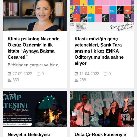
dünyasının başarılı
performansı ile 20 Nisan’da
oyuncusu Tuba
Zorlu PSM Turkcell
Büyüküstün’ün profesyonel
Sahnesi’nde herkesin diline
sanatçıların dokunuşlarıyla
dolanan kült şarkılarıyla
tasarlanan balmumu figürü,
dinleyicilerine unutulmaz bir
Madame
gece yaşatmaya geliyor.
Klinik psikolog Nazende
Klasik müziğin genç
Tussauds İstanbul’un
Öksüz Özdemir’in ilk
yetenekleri, Şarık Tara
koleksiyonundaki yerini aldı.
kitabı “Aynaya Bakma
anısına ilk kez ENKA
Cesareti”
Oditoryumu’nda sahne
alıyor
Birbirinden çarpıcı ve bir o
kadar tanıdık yaşam
ENKA Sanat, sanatın ve
27.09.2022
0
11.04.2022
0
öykülerinden ilhamla çeşitli
sanatçının daimi destekçisi,
353
288
kurgu hikayeleri kaleme
saygıdeğer iş insanı ve
alan yazar, dinlediklerinin
ENKA Vakfı’nın
kendi iç dünyasındaki
kurucularından Şarık Tara’yı
dönüştürücü etkisini de
her yılın Nisan ayında, onun
cesaretle dışa vuruyor.
vizyonundan hareketle
klasik müzik sanatçılarının
eşsiz performanslarıyla
anıyor.
Nevşehir Belediyesi
Usta Çı-Rock konseriyle