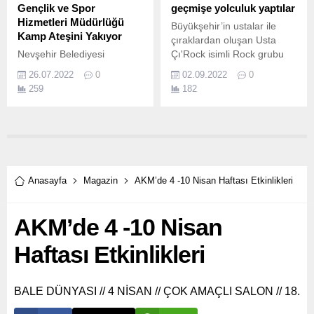
Gençlik ve Spor
geçmişe yolculuk yaptılar
Hizmetleri Müdürlüğü
Büyükşehir’in ustalar ile
Kamp Ateşini Yakıyor
çıraklardan oluşan Usta
Nevşehir Belediyesi
Çı'Rock isimli Rock grubu
üniversite sınavlarına giren
bu kez Gölcük Anıkpark’ta
26.07.2022
0
02.09.2022
0
kız ve erkek öğrenciler için
vatandaşları coşturdu
259
182
Mersin Deniz Kampı ve
Kocaeli Büyükşehir
Afyon Doğa Kampı
Belediyesi’nin Usta Çı'Rock
düzenliyor.
konserleri hız kesmiyor.
Anasayfa
Magazin
AKM’de 4 -10 Nisan Haftası Etkinlikleri
AKM’de 4 -10 Nisan
Haftası Etkinlikleri
BALE DÜNYASI // 4 NİSAN // ÇOK AMAÇLI SALON // 18.