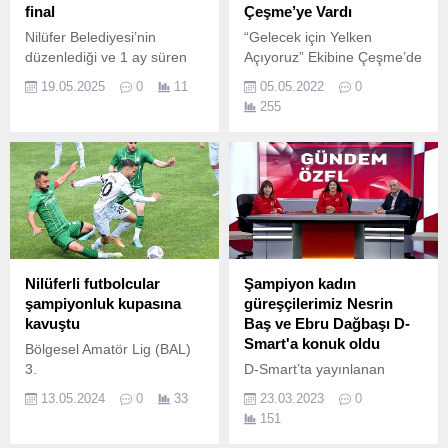
final
Çeşme’ye Vardı
Nilüfer Belediyesi’nin
“Gelecek için Yelken
düzenlediği ve 1 ay süren
Açıyoruz” Ekibine Çeşme’de
23.
Bandolu Karşılama İklim
19.05.2025
0
11
05.05.2022
0
değişikliğine dikkat çekmek
255
amacıyla 22 Nisan’da Hopa
limanından “Gelecek için
Yelken Açıyoruz”
yolculuğuna çıkan Bear
Sailing Yelken Takımı,
Avrupa İklim Paktı Türkiye
Büyükelçisi ve Çiğli Belediye
Başkanı Utku Gümrükçü ile
birlikte Çeşme’ye ulaştı.
Nilüferli futbolcular
Şampiyon kadın
şampiyonluk kupasına
güreşçilerimiz Nesrin
kavuştu
Baş ve Ebru Dağbaşı D-
Smart'a konuk oldu
Bölgesel Amatör Lig (BAL)
3.
D-Smart’ta yayınlanan
Gündem Özel programında
13.05.2024
0
33
23.03.2023
0
gazeteci Faik Gürses’in
151
konukları Dünya ve Avrupa