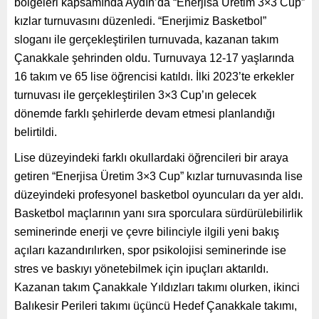
bölgeleri kapsamında Aydın’da “Enerjisa Üretim 3×3 Cup”
kızlar turnuvasını düzenledi. “Enerjimiz Basketbol”
sloganı ile gerçekleştirilen turnuvada, kazanan takım
Çanakkale şehrinden oldu. Turnuvaya 12-17 yaşlarında
16 takım ve 65 lise öğrencisi katıldı. İlki 2023’te erkekler
turnuvası ile gerçekleştirilen 3×3 Cup’ın gelecek
dönemde farklı şehirlerde devam etmesi planlandığı
belirtildi.
Lise düzeyindeki farklı okullardaki öğrencileri bir araya
getiren “Enerjisa Üretim 3×3 Cup” kızlar turnuvasında lise
düzeyindeki profesyonel basketbol oyuncuları da yer aldı.
Basketbol maçlarının yanı sıra sporculara sürdürülebilirlik
seminerinde enerji ve çevre bilinciyle ilgili yeni bakış
açıları kazandırılırken, spor psikolojisi seminerinde ise
stres ve baskıyı yönetebilmek için ipuçları aktarıldı.
Kazanan takım Çanakkale Yıldızları takımı olurken, ikinci
Balıkesir Perileri takımı üçüncü Hedef Çanakkale takımı,