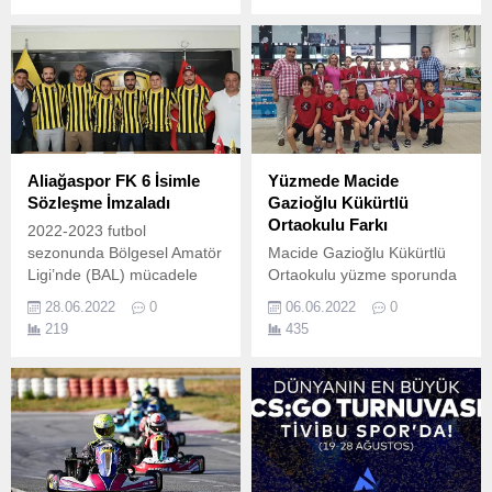
gerçekleştirilecek.
Aliağaspor FK 6 İsimle
Yüzmede Macide
Sözleşme İmzaladı
Gazioğlu Kükürtlü
Ortaokulu Farkı
2022-2023 futbol
sezonunda Bölgesel Amatör
Macide Gazioğlu Kükürtlü
Ligi’nde (BAL) mücadele
Ortaokulu yüzme sporunda
edecek olan Aliağa’nın
kazandığı başarılarla
28.06.2022
0
06.06.2022
0
futboldaki temsilcisi
adından söz ettirmeye
219
435
Aliağaspor FK, kadrosunu
devam ediyor.
yeni isimlerle güçlendiriyor.