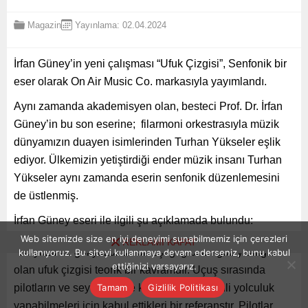
Magazin
Yayınlama: 02.04.2024
İrfan Güney’in yeni çalışması “Ufuk Çizgisi”, Senfonik bir
eser olarak On Air Music Co. markasıyla yayımlandı.
Aynı zamanda akademisyen olan, besteci Prof. Dr. İrfan
Güney’in bu son eserine; filarmoni orkestrasıyla müzik
dünyamızın duayen isimlerinden Turhan Yükseler eşlik
ediyor. Ülkemizin yetiştirdiği ender müzik insanı Turhan
Yükseler aynı zamanda eserin senfonik düzenlemesini
de üstlenmiş.
İrfan Güney eseri ile ilgili şu açıklamada bulundu:
Web sitemizde size en iyi deneyimi sunabilmemiz için çerezleri
REKLAMI KAPAT
“Yeryüzü ile gökyüzünün birleştiği gibi bir göz yanılgısı
kullanıyoruz. Bu siteyi kullanmaya devam ederseniz, bunu kabul
ettiğinizi varsayarız.
olan ufuk çizgisi teorik bir kavramdır. Uçuş sırasında
Tamam
Gizlilik Politikası
pilotların ve seyir halinde kaptanların güvenli yolculuk
yapabilmeleri için kabul ettikleri bir referanstır. Pilotlar