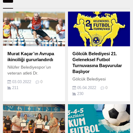
Murat Kaçar’ın Avrupa
Gölcük Belediyesi 21.
ikinciliği gururlandırdı
Geleneksel Futbol
Turnuvasına Başvurular
Nilüfer Belediyespor’un
Başlıyor
veteran atleti Dr.
Gölcük Belediyesi
03.03.2022
0
tarafından düzenlenecek ve
211
05.04.2022
0
futbol tutkunlarını bir araya
230
getirecek 21.