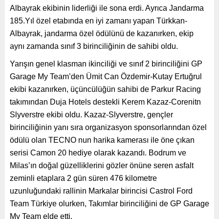
Albayrak ekibinin liderliği ile sona erdi. Ayrıca Jandarma
185.Yıl özel etabında en iyi zamanı yapan Türkkan-
Albayrak, jandarma özel ödülünü de kazanırken, ekip
aynı zamanda sınıf 3 birinciliğinin de sahibi oldu.
Yarışın genel klasman ikinciliği ve sınıf 2 birinciliğini GP
Garage My Team’den Ümit Can Özdemir-Kutay Ertuğrul
ekibi kazanırken, üçüncülüğün sahibi de Parkur Racing
takımından Duja Hotels destekli Kerem Kazaz-Corenitn
Slyverstre ekibi oldu. Kazaz-Slyverstre, gençler
birinciliğinin yanı sıra organizasyon sponsorlarından özel
ödülü olan TECNO nun harika kamerası ile öne çıkan
serisi Camon 20 hediye olarak kazandı. Bodrum ve
Milas’ın doğal güzelliklerini gözler önüne seren asfalt
zeminli etaplara 2 gün süren 476 kilometre
uzunluğundaki rallinin Markalar birincisi Castrol Ford
Team Türkiye olurken, Takımlar birinciliğini de GP Garage
My Team elde etti.