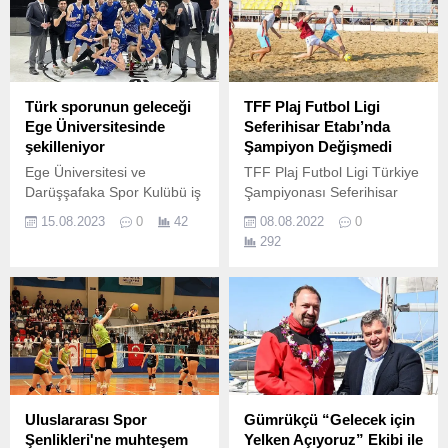
Türk sporunun geleceği
TFF Plaj Futbol Ligi
Ege Üniversitesinde
Seferihisar Etabı’nda
şekilleniyor
Şampiyon Değişmedi
Ege Üniversitesi ve
TFF Plaj Futbol Ligi Türkiye
Darüşşafaka Spor Kulübü iş
Şampiyonası Seferihisar
birliğiyle hayata geçirilen
Etabı'nda pandemi
15.08.2023
0
42
08.08.2022
0
Ege Üniversitesi Daçka
yasakları nedeniyle son
292
projesi büyümeye devam
olarak 2019 yılında
ediyor.
düzenlenen turnuvada
Şampiyon olan Cittaslow
Seferihisar tekrar şampiyon
oldu.
Uluslararası Spor
Gümrükçü “Gelecek için
Şenlikleri'ne muhteşem
Yelken Açıyoruz” Ekibi ile