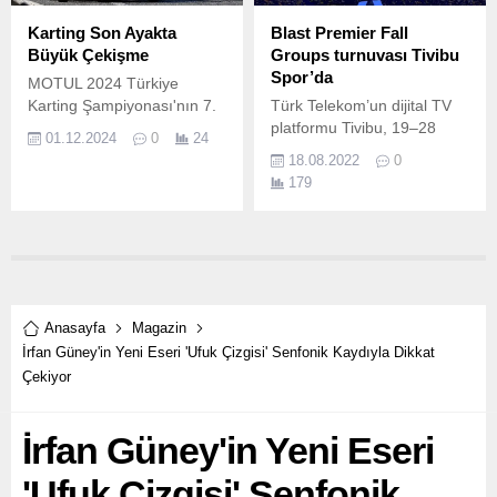
Karting Son Ayakta
Blast Premier Fall
Büyük Çekişme
Groups turnuvası Tivibu
Spor’da
MOTUL 2024 Türkiye
Karting Şampiyonası'nın 7.
Türk Telekom’un dijital TV
platformu Tivibu, 19–28
01.12.2024
0
24
Ağustos tarihleri arasında
18.08.2022
0
Kopenhag’ta düzenlenecek
179
dünyanın en büyük CS GO
turnuvası Blast Premier Fall
Groups heyecanını ekrana
taşıyor.
Anasayfa
Magazin
İrfan Güney'in Yeni Eseri 'Ufuk Çizgisi' Senfonik Kaydıyla Dikkat
Çekiyor
İrfan Güney'in Yeni Eseri
'Ufuk Çizgisi' Senfonik