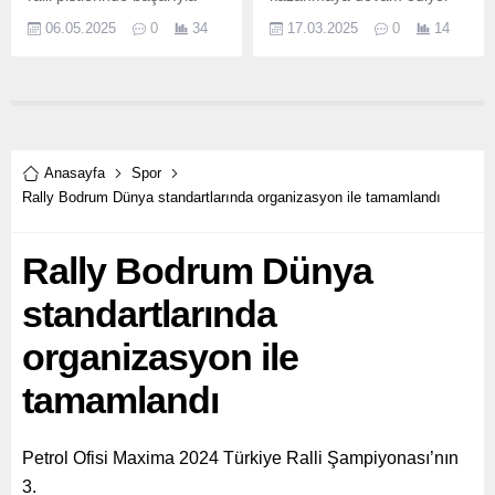
temsil eden dünyadaki ilk ve
Türkiye Sigorta Basketbol
06.05.2025
0
34
17.03.2025
0
14
tek engelli kadın ralli pilotu
Ligi’nin 29.
Kübra Denizci Keskin,
Türkiye Tırmanma
Şampiyonası’nın 2.
Anasayfa
Spor
Rally Bodrum Dünya standartlarında organizasyon ile tamamlandı
Rally Bodrum Dünya
standartlarında
organizasyon ile
tamamlandı
Petrol Ofisi Maxima 2024 Türkiye Ralli Şampiyonası’nın
3.