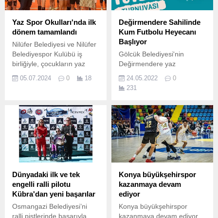
Yaz Spor Okulları'nda ilk
Değirmendere Sahilinde
dönem tamamlandı
Kum Futbolu Heyecanı
Başlıyor
Nilüfer Belediyesi ve Nilüfer
Belediyespor Kulübü iş
Gölcük Belediyesi'nin
birliğiyle, çocukların yaz
Değirmendere yaz
tatillerini dolu dolu
etkinlikleri kapsamında her
05.07.2024
0
18
24.05.2022
0
geçirmeleri için düzenlenen
yıl düzenlediği Kum Futbol
231
Yaz Spor Okulları’nın ilk
Turnuvası 3 Haziran 2022
dönemi başarıyla
Cuma günü başlıyor.
tamamlandı.
Dünyadaki ilk ve tek
Konya büyükşehirspor
engelli ralli pilotu
kazanmaya devam
Kübra'dan yeni başarılar
ediyor
Osmangazi Belediyesi’ni
Konya büyükşehirspor
ralli pistlerinde başarıyla
kazanmaya devam ediyor