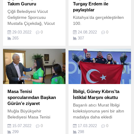
Takım Gururu
Turgay Erdem ile
paylaştılar
Çiğli Belediyesi Vücut
Geliştirme Sporcusu
Kütahya’da gerçekleştirilen
Mustafa Çiçekdağ, Vücut
100.
Geliştirme Milli Takım
29.03.2022
0
24.08.2022
0
seçmelerinde ilk iki sırada
265
307
yer alarak ülkemizi
İspanya’da düzenlenecek
Avrupa Şampiyonası’nda
temsil etme hakkını elde
etti.
Masa Tenisi
İlbilgi, Güney Kıbrıs’ta
sporcularından Başkan
İstiklal Marşını okuttu
Gürün’e ziyaret
Başarılı atıcı Murat İlbilgi
Muğla Büyükşehir
koleksiyonuna yeni bir altın
Belediyesi Masa Tenisi
madalya daha ekledi
takımı sporcuları Muğla
Kocaeli Büyükşehir Belediye
15.07.2022
0
17.03.2022
0
Büyükşehir Belediye
Kağıtspor’un alt yapısından
299
298