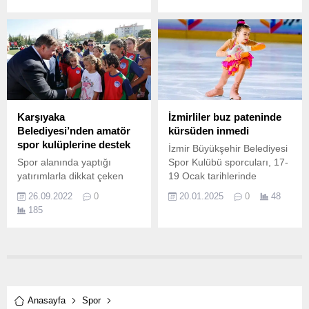
Başkanı Dr.
yetiştirdiği Avrupa
Rekortmeni Atıcısı Murat
İlbiligi, Güney Kıbrıs’ın
Nicosia kentinde
düzenlenen Plak Atışları
Dünya Kupası
mücadelesinden yeni bir
başarı ile döndü.
Karşıyaka
İzmirliler buz pateninde
Belediyesi’nden amatör
kürsüden inmedi
spor kulüplerine destek
İzmir Büyükşehir Belediyesi
Spor alanında yaptığı
Spor Kulübü sporcuları, 17-
yatırımlarla dikkat çeken
19 Ocak tarihlerinde
Karşıyaka Belediyesi, ilçede
Bornova Aşık Veysel Buz
26.09.2022
0
20.01.2025
0
48
faaliyet gösteren amatör
Sporları Salonu’nda
185
spor kulüplerini de yalnız
düzenlenen Artistik Buz
bırakmıyor.
Pateni Bölge Yarışması’nda
toplam 7 madalya kazandı.
Anasayfa
Spor