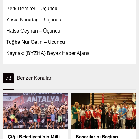
Berk Demirel – Üçüncü
Yusuf Kurudağ – Üçüncü
Hafsa Ceyhan – Üçüncü
Tuğba Nur Çetin – Üçüncü
Kaynak: (BYZHA) Beyaz Haber Ajansı
Benzer Konular
Çiğli Belediyesi’nin Milli
Başarılarını Başkan