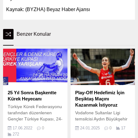
Kaynak: (BYZHA) Beyaz Haber Ajansı
Benzer Konular
25 Yıl Sonra Başkentte
Play-Off Hedefimiz İçin
Kürek Heyecanı
Beşiktaş Maçını
Kazanmak İstiyoruz
Türkiye Kürek Federasyonu
tarafından düzenlenen
Vodafone Sultanlar Ligi
Gençler Türkiye Kupası, 24-
temsilcisi Aydın Büyükşehir
26 Haziran 2022
Belediyespor’da Beşiktaş
17.06.2022
0
24.01.2025
0
17
tarihlerinde Ankara-
maçı hazırlıkları devam
272
Gölbaşı’nda
ediyor.