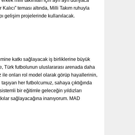
kek milli takımları için ayrı ayrı dünyaca
Kalıcı” teması altında, Milli Takım ruhuyla
pı gelişim projelerinde kullanılacak.
mine katkı sağlayacak iş birliklerine büyük
e, Türk futbolunun uluslararası arenada daha
ile onları rol model olarak görüp hayallerinin,
ı taşıyan her futbolcumuz, sahaya çıktığında
stemli bir eğitimle geleceğin yıldızları
katkılar sağlayacağına inanıyorum. MAD