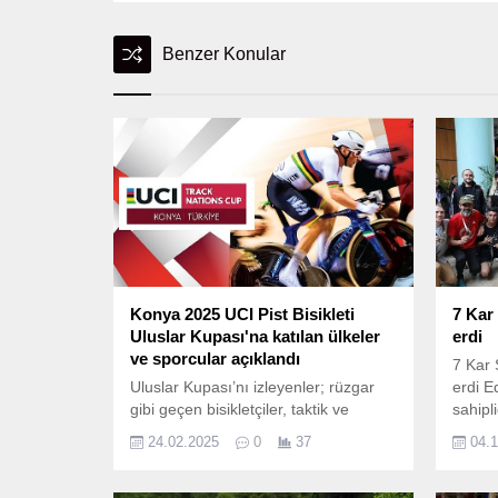
Benzer Konular
Konya 2025 UCI Pist Bisikleti
7 Kar
Uluslar Kupası'na katılan ülkeler
erdi
ve sporcular açıklandı
7 Kar 
Uluslar Kupası’nı izleyenler; rüzgar
erdi E
gibi geçen bisikletçiler, taktik ve
sahipl
strateji oyunları, göz açıp
“Kar S
24.02.2025
0
37
04.
kapayıncaya kadar değişen
erdi.
sıralamalar, başa baş rekabet, son
saniye zaferleri ile gerçek bir heyecan