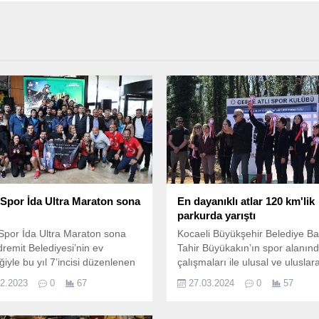
 Spor İda Ultra Maraton sona
En dayanıklı atlar 120 km'lik
parkurda yarıştı
Spor İda Ultra Maraton sona
Kocaeli Büyükşehir Belediye B
dremit Belediyesi’nin ev
Tahir Büyükakın’ın spor alanınd
iğiyle bu yıl 7’incisi düzenlenen
çalışmaları ile ulusal ve uluslar
por İda Ultra Maratonu" sona
şampiyonalara ev sahipliği yap
12.2023
0
67
27.03.2024
0
57
‘Sporun Başkenti Kocaeli’, Koca
Büyükşehir Belediyesi Atlı Dayan
Yarışmalarına da ev sahipliği ya