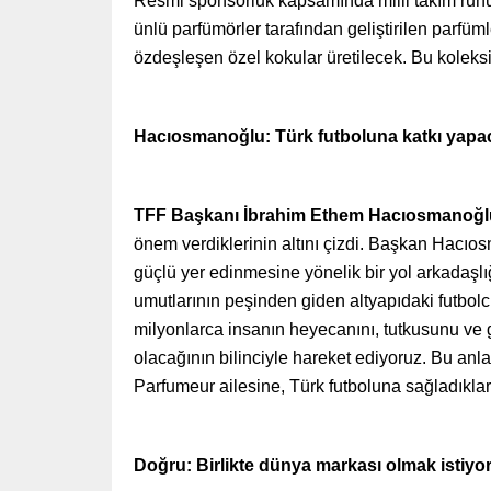
Resmi sponsorluk kapsamında milli takım ruhunu
ünlü parfümörler tarafından geliştirilen parfü
özdeşleşen özel kokular üretilecek. Bu koleksiy
Hacıosmanoğlu: Türk futboluna katkı yapa
TFF Başkanı İbrahim Ethem Hacıosmanoğl
önem verdiklerinin altını çizdi. Başkan Hacı
güçlü yer edinmesine yönelik bir yol arkadaşlığ
umutlarının peşinden giden altyapıdaki futbolc
milyonlarca insanın heyecanını, tutkusunu ve gu
olacağının bilinciyle hareket ediyoruz. Bu an
Parfumeur ailesine, Türk futboluna sağladıklar
Doğru: Birlikte dünya markası olmak istiyo