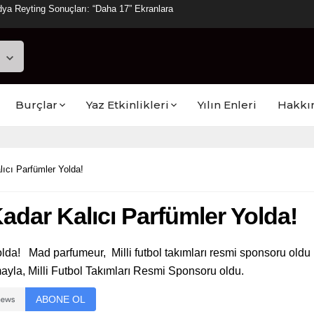
ya Reyting Sonuçları: “Daha 17” Ekranlara
Burçlar
Yaz Etkinlikleri
Yılın Enleri
Hakkı
lıcı Parfümler Yolda!
Kadar Kalıcı Parfümler Yolda!
 Yolda! Mad parfumeur, Milli futbol takımları resmi sponsoru o
ayla, Milli Futbol Takımları Resmi Sponsoru oldu.
ABONE OL