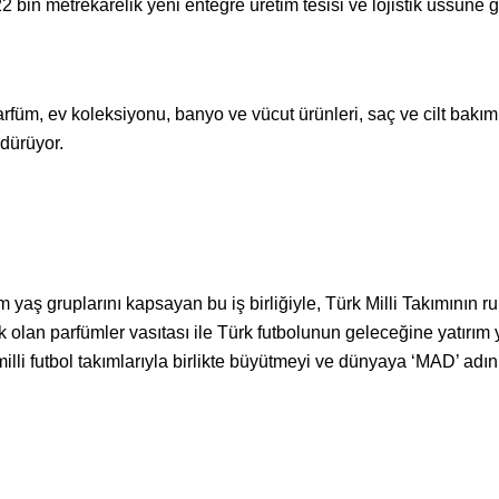
 22 bin metrekarelik yeni entegre üretim tesisi ve lojistik üssün
m, ev koleksiyonu, banyo ve vücut ürünleri, saç ve cilt bakım ür
rdürüyor.
yaş gruplarını kapsayan bu iş birliğiyle, Türk Milli Takımının ru
 olan parfümler vasıtası ile Türk futbolunun geleceğine yatırı
illi futbol takımlarıyla birlikte büyütmeyi ve dünyaya ‘MAD’ adın