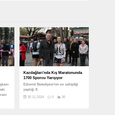
Kazdağları'nda Kış Maratonunda
1700 Sporcu Yarışıyor
aşkanı
Edremit Belediyesi’nin ev sahipliği
aki
yaptığı 8.
arası
30.11.2024
0
30
an
eli
ıklılık
ptı.