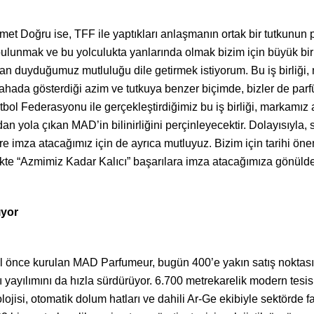
Doğru ise, TFF ile yaptıkları anlaşmanın ortak bir tutkunun pa
bulunmak ve bu yolculukta yanlarında olmak bizim için büyük bir
an duyduğumuz mutluluğu dile getirmek istiyorum. Bu iş birliği,
ahada gösterdiği azim ve tutkuya benzer biçimde, bizler de pa
l Federasyonu ile gerçekleştirdiğimiz bu iş birliği, markamız a
an yola çıkan MAD’in bilinirliğini perçinleyecektir. Dolayısıyla, 
lere imza atacağımız için de ayrıca mutluyuz. Bizim için tarih
irlikte “Azmimiz Kadar Kalıcı” başarılara imza atacağımıza gönüld
ıyor
ıl önce kurulan MAD Parfumeur, bugün 400’e yakın satış noktas
yayılımını da hızla sürdürüyor. 6.700 metrekarelik modern tesis
jisi, otomatik dolum hatları ve dahili Ar-Ge ekibiyle sektörde fa