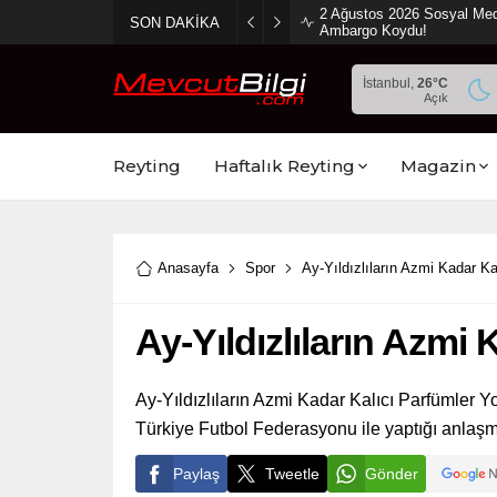
2 Ağustos 2026 Sosyal Med
SON DAKİKA
Ambargo Koydu!
İstanbul,
26
°C
Açık
Reyting
Haftalık Reyting
Magazin
Anasayfa
Spor
Ay-Yıldızlıların Azmi Kadar Ka
Ay-Yıldızlıların Azmi 
Ay-Yıldızlıların Azmi Kadar Kalıcı Parfümler
Türkiye Futbol Federasyonu ile yaptığı anlaşm
Paylaş
Tweetle
Gönder