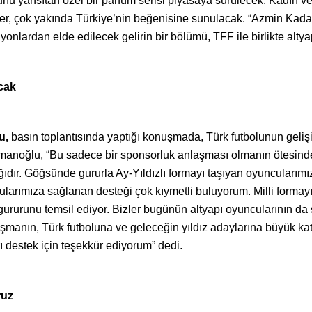
 yansıtan özel bir parfüm serisi piyasaya sürülecek. Kadın ve er
mler, çok yakında Türkiye’nin beğenisine sunulacak. “Azmin Kadar 
onlardan elde edilecek gelirin bir bölümü, TFF ile birlikte altya
cak
u,
basın toplantısında yaptığı konuşmada, Türk futbolunun gelişi
osmanoğlu, “Bu sadece bir sponsorluk anlaşması olmanın ötesind
ıdır. Göğsünde gururla Ay-Yıldızlı formayı taşıyan oyuncularımız 
ularımıza sağlanan desteği çok kıymetli buluyorum. Milli formay
rurunu temsil ediyor. Bizler bugünün altyapı oyuncularının da si
laşmanın, Türk futboluna ve geleceğin yıldız adaylarına büyük 
ı destek için teşekkür ediyorum” dedi.
ruz