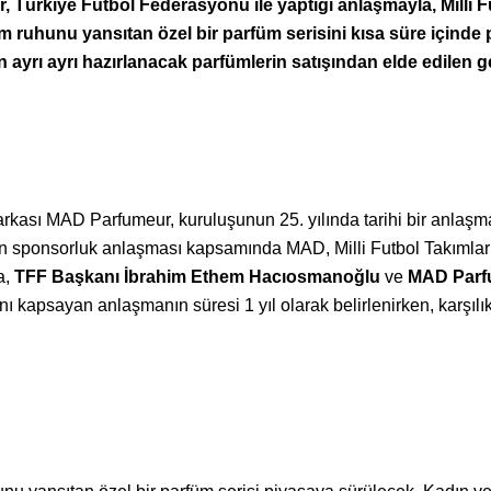
 Türkiye Futbol Federasyonu ile yaptığı anlaşmayla, Milli
 takım ruhunu yansıtan özel bir parfüm serisini kısa süre içi
n ayrı ayrı hazırlanacak parfümlerin satışından elde edilen gel
rkası MAD Parfumeur, kuruluşunun 25. yılında tarihi bir anlaşm
n sponsorluk anlaşması kapsamında MAD, Milli Futbol Takımla
a,
TFF Başkanı İbrahim Ethem Hacıosmanoğlu
ve
MAD Parf
nı kapsayan anlaşmanın süresi 1 yıl olarak belirlenirken, karşılı