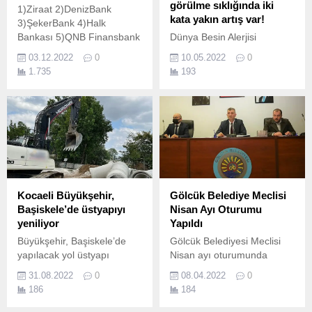
görülme sıklığında iki
1)Ziraat 2)DenizBank
kata yakın artış var!
3)ŞekerBank 4)Halk
Bankası 5)QNB Finansbank
Dünya Besin Alerjisi
6)Garanti Bankası 7)Kuveyt
Farkındalık Haftası (8-14
03.12.2022
0
10.05.2022
0
Türk 8)İş Bankası 9)Akbank
Mayıs) sebebiyle ülkemizde
1.735
193
10)Vakıfbank
kuruyemiş alerjilerinin
artışına ve oluşturduğu
risklere dikkat çeken
Türkiye Ulusal Alerji ve
Klinik İmmünoloji Derneği
(AİD) üyesi, Hacettepe
Üniversitesi Tıp Fakültesi
Çocuk Alerji Bilim Dalı
Başkanı Prof.
Kocaeli Büyükşehir,
Gölcük Belediye Meclisi
Başiskele’de üstyapıyı
Nisan Ayı Oturumu
yeniliyor
Yapıldı
Büyükşehir, Başiskele’de
Gölcük Belediyesi Meclisi
yapılacak yol üstyapı
Nisan ayı oturumunda
çalışmalarına Aksığın
encümen ve komisyon
31.08.2022
0
08.04.2022
0
Mahallesi Harmansırt
üyeleri seçimleri yapılarak 9
186
184
mevkiinden başladı
gündem maddesi
Kocaeli Büyükşehir
görüşüldü.