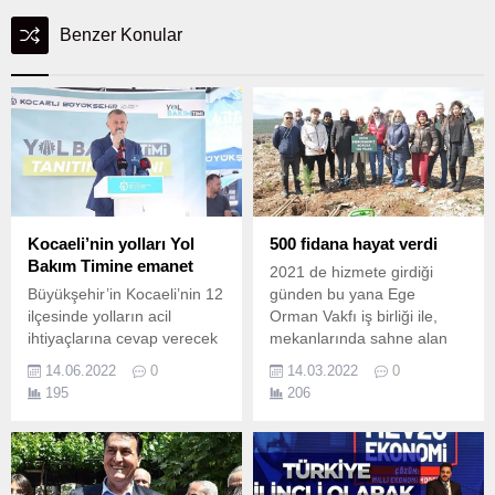
Benzer Konular
Kocaeli’nin yolları Yol
500 fidana hayat verdi
Bakım Timine emanet
2021 de hizmete girdiği
Büyükşehir’in Kocaeli’nin 12
günden bu yana Ege
ilçesinde yolların acil
Orman Vakfı iş birliği ile,
ihtiyaçlarına cevap verecek
mekanlarında sahne alan
Yol bakım Timi, Başkan
tüm sanatçılar adına fidan
14.06.2022
0
14.03.2022
0
Büyükakın’ın katıldığı
bağışlayan
195
206
törenle göreve başladı
Echopermancehall 500
Kırsal mahallelerdeki acil
fidana hayat verdi.
ihtiyacı A Takımı ile
karşılayan Kocaeli
Büyükşehir Belediyesi, 12