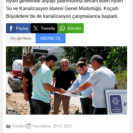
Aydın genelinde altyapı yatırımlarına devam eden Aydın
Su ve Kanalizasyon İdaresi Genel Müdürlüğü, Koçarlı
Büyükdere’de de kanalizasyon çalışmalarına başladı.
Paylaş
Tweetle
Gönder
ABONE OL
Gündem
Yayınlama: 29.07.2022