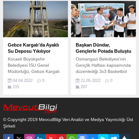
Belediyesi, Başiskele’de
yaptığı yol üstyapı
çalışmaları ile vatandaşların
güvenli ve konforlu
ulaşımına katkı sunuyor.
Gebze Kargalı’da Ayaklı
Başkan Dündar,
Su Deposu Yıkılıyor
Gençlerle Potada Buluştu
Kocaeli Büyükşehir
Osmangazi Belediyesi’nin
Belediyesi İSU Genel
Gençlik Haftası kapsamında
Müdürlüğü, Gebze Kargalı
düzenlediği 3x3 Basketbol
Mahallesinde bulunan
Turnuvası’nda Başkan
04.04.2022
0
21.05.2022
0
kullanım ömrünü doldurmuş
Mustafa Dündar da
215
207
ve pasif durumda bulunan
gençlerle birlikte basketbol
ayaklı su deposunu çevreye
oynadı.
tehlike oluşturmaması
amacıyla yıkımını
gerçekleştiriyor.
© Copyright 2019 MevcutBilgi Veri Analizi ve Medya Yayıncılığı Üst
Şirketi