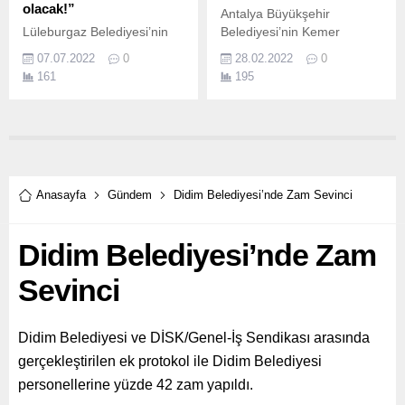
olacak!”
Antalya Büyükşehir
Lüleburgaz Belediyesi’nin
Belediyesi’nin Kemer
kendisine ait tarımsal
Otopark ve Pazar Yeri
07.07.2022
0
28.02.2022
0
arazide ihtiyaç sahibi
Projesi hızla devam ediyor.
161
195
vatandaşlar için ektiği
buğdayların hasadı yapıldı.
Anasayfa
Gündem
Didim Belediyesi’nde Zam Sevinci
Didim Belediyesi’nde Zam
Sevinci
Didim Belediyesi ve DİSK/Genel-İş Sendikası arasında
gerçekleştirilen ek protokol ile Didim Belediyesi
personellerine yüzde 42 zam yapıldı.