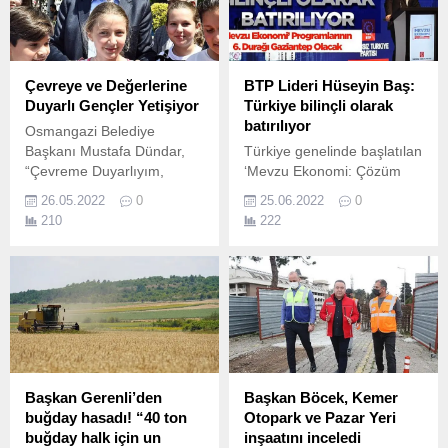
ilçedeki yollarda yaşanacak
acil durumlar için Fen İşleri
Dairesi Başkanlığı
bünyesinde...
Çevreye ve Değerlerine
BTP Lideri Hüseyin Baş:
Duyarlı Gençler Yetişiyor
Türkiye bilinçli olarak
batırılıyor
Osmangazi Belediye
Başkanı Mustafa Dündar,
Türkiye genelinde başlatılan
“Çevreme Duyarlıyım,
‘Mevzu Ekonomi: Çözüm
Değerlerime Sahip
Milli Ekonomi Modeli’
26.05.2022
0
25.06.2022
0
Çıkıyorum” projesi
programlarının Gaziantep
210
222
kapsamında düzenlenen
ayağı Pazar günü
kültür şenliğinde gençlerle
yapılacak.
bir araya geldi.
Başkan Gerenli’den
Başkan Böcek, Kemer
buğday hasadı! “40 ton
Otopark ve Pazar Yeri
buğday halk için un
inşaatını inceledi