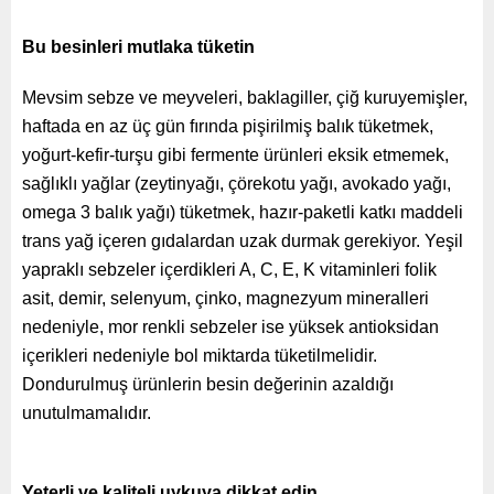
Bu besinleri mutlaka tüketin
Mevsim sebze ve meyveleri, baklagiller, çiğ kuruyemişler,
haftada en az üç gün fırında pişirilmiş balık tüketmek,
yoğurt-kefir-turşu gibi fermente ürünleri eksik etmemek,
sağlıklı yağlar (zeytinyağı, çörekotu yağı, avokado yağı,
omega 3 balık yağı) tüketmek, hazır-paketli katkı maddeli
trans yağ içeren gıdalardan uzak durmak gerekiyor. Yeşil
yapraklı sebzeler içerdikleri A, C, E, K vitaminleri folik
asit, demir, selenyum, çinko, magnezyum mineralleri
nedeniyle, mor renkli sebzeler ise yüksek antioksidan
içerikleri nedeniyle bol miktarda tüketilmelidir.
Dondurulmuş ürünlerin besin değerinin azaldığı
unutulmamalıdır.
Yeterli ve kaliteli uykuya dikkat edin