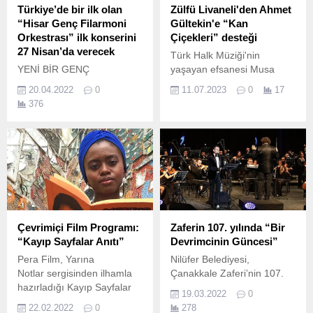
Türkiye’de bir ilk olan
Zülfü Livaneli'den Ahmet
“Hisar Genç Filarmoni
Gültekin'e “Kan
Orkestrası” ilk konserini
Çiçekleri” desteği
27 Nisan’da verecek
Türk Halk Müziği'nin
YENİ BİR GENÇ
yaşayan efsanesi Musa
FİLARMONİ ORKESTRASI
Eroğlu'yla yaptığı düetle
20.04.2022
0
11.07.2023
0
17
KURULDU! Hisar Eğitim
adından söz ettiren Ahmet
376
Vakfı bünyesinde,
Gültekin şimdi de bir başka
İstanbul’da 1996’dan bu
usta Zülfü Livaneli'nin
yana faaliyet gösteren Hisar
eserini yorumladı.
Okulları öğrencilerinin
katılımıyla yeni bir “Genç
Filarmoni
Orkestrası” kuruldu.
Çevrimiçi Film Programı:
Zaferin 107. yılında “Bir
“Kayıp Sayfalar Anıtı”
Devrimcinin Güncesi”
Pera Film, Yarına
Nilüfer Belediyesi,
Notlar sergisinden ilhamla
Çanakkale Zaferi’nin 107.
hazırladığı Kayıp Sayfalar
19.03.2022
0
Anıtı başlıklı seçkiyi
22.02.2022
0
278