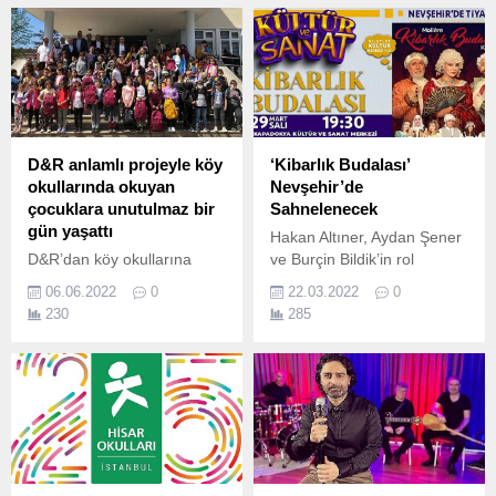
D&R anlamlı projeyle köy
‘Kibarlık Budalası’
okullarında okuyan
Nevşehir’de
çocuklara unutulmaz bir
Sahnelenecek
gün yaşattı
Hakan Altıner, Aydan Şener
D&R’dan köy okullarına
ve Burçin Bildik’in rol
anlamlı ziyaret Kültür,
aldıkları ‘Kibarlık Budalası’
06.06.2022
0
22.03.2022
0
sanat ve eğlencenin
adlı tiyatro oyunu
230
285
değişmez adresi D&R,
Nevşehir’de sahnelenecek.
gerçekleştirdiği sosyal
sorumluluk projesiyle
çocuklara unutulmaz bir gün
yaşattı.