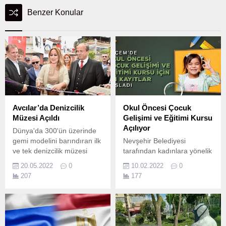
Benzer Konular
Avcılar’da Denizcilik
Okul Öncesi Çocuk
Müzesi Açıldı
Gelişimi ve Eğitimi Kursu
Açılıyor
Dünya'da 300'ün üzerinde
gemi modelini barındıran ilk
Nevşehir Belediyesi
ve tek denizcilik müzesi
tarafından kadınlara yönelik
Avcılar'da açıldı.
açılması planlanan "okul
20.05.2022
0
10.02.2022
0
öncesi çocuk gelişimi ve
207
177
eğitimi" için kayıtlar başladı.