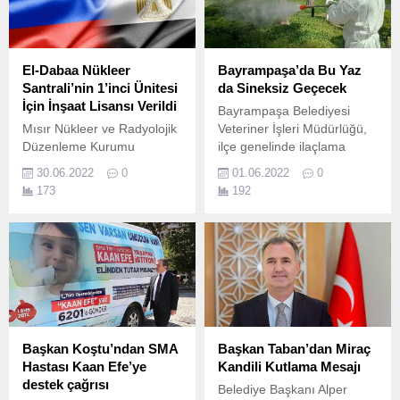
El-Dabaa Nükleer
Bayrampaşa’da Bu Yaz
Santrali’nin 1’inci Ünitesi
da Sineksiz Geçecek
İçin İnşaat Lisansı Verildi
Bayrampaşa Belediyesi
Mısır Nükleer ve Radyolojik
Veteriner İşleri Müdürlüğü,
Düzenleme Kurumu
ilçe genelinde ilaçlama
(ENRRA), El-Dabaa Nükleer
çalışması başlattı.
30.06.2022
0
01.06.2022
0
Güç Santrali’nin (NGS)
173
192
1’inci ünitesi için gerekli
inşaat lisansını verdi.
Başkan Koştu’ndan SMA
Başkan Taban’dan Miraç
Hastası Kaan Efe’ye
Kandili Kutlama Mesajı
destek çağrısı
Belediye Başkanı Alper