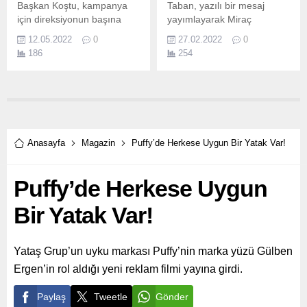
Başkan Koştu, kampanya
Taban, yazılı bir mesaj
için direksiyonun başına
yayımlayarak Miraç
geçti Bergama Belediye
Kandilini kutladı.
12.05.2022
0
27.02.2022
0
Başkanı Hakan Koştu, halk
186
254
arasında kısa adıyla SMA
olarak bilinen Spinal
Musküler Atrofi adlı kas
hastalığı bulunan Bergamalı
Kaan Efe’nin sağlığına
kavuşması yönünde İzmir
Valiliği izni ile başlatılan
Anasayfa
Magazin
Puffy’de Herkese Uygun Bir Yatak Var!
yardım kampanyasına
destek çağrısında bulundu.
Puffy’de Herkese Uygun
Bir Yatak Var!
Yataş Grup’un uyku markası Puffy’nin marka yüzü Gülben
Ergen’in rol aldığı yeni reklam filmi yayına girdi.
Paylaş
Tweetle
Gönder