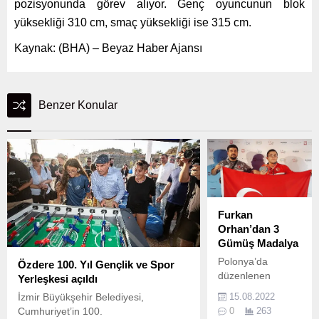
pozisyonunda görev alıyor. Genç oyuncunun blok
yüksekliği 310 cm, smaç yüksekliği ise 315 cm.
Kaynak: (BHA) – Beyaz Haber Ajansı
Benzer Konular
Furkan
Orhan’dan 3
Gümüş Madalya
Polonya’da
Özdere 100. Yıl Gençlik ve Spor
düzenlenen
Yerleşkesi açıldı
Yıldızlar ve U-15
İzmir Büyükşehir Belediyesi,
15.08.2022
Avrupa Halter
Cumhuriyet’in 100.
0
263
Şampiyonasında