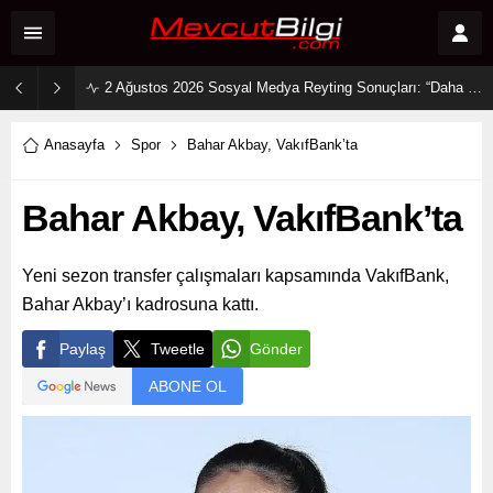
2 Ağustos 2026 Sosyal Medya Reyting Sonuçları: “Daha 17” Ekranlara Ambargo Koydu!
Anasayfa
Spor
Bahar Akbay, VakıfBank’ta
Bahar Akbay, VakıfBank’ta
Yeni sezon transfer çalışmaları kapsamında VakıfBank,
Bahar Akbay’ı kadrosuna kattı.
Paylaş
Tweetle
Gönder
ABONE OL