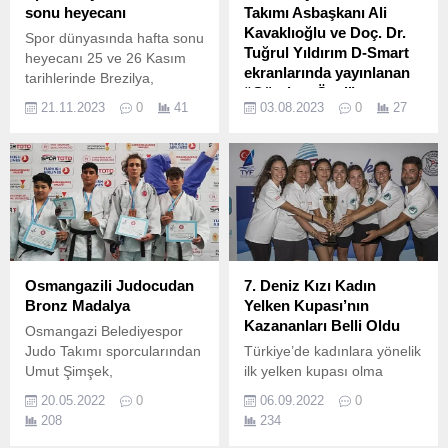
sonu heyecanı
Takımı Asbaşkanı Ali
Kavaklıoğlu ve Doç. Dr.
Spor dünyasında hafta sonu
Tuğrul Yıldırım D-Smart
heyecanı 25 ve 26 Kasım
ekranlarında yayınlanan
tarihlerinde Brezilya,
“Gündem Özel"
Arjantin ve İspanya
21.11.2023
0
41
03.08.2023
0
27
programına konuk oldu
Basketbol Ligi ile Plaj
Voleybolu Brezilya etabının
Nesibe Aydın Basketbol
tüm heyecanı Spor Smart’ta
Takımı Asbaşkanı Ali
canlı yaşanacak.
Kavaklıoğlu ve Doç.
Osmangazili Judocudan
7. Deniz Kızı Kadın
Bronz Madalya
Yelken Kupası’nın
Kazananları Belli Oldu
Osmangazi Belediyespor
Judo Takımı sporcularından
Türkiye’de kadınlara yönelik
Umut Şimşek,
ilk yelken kupası olma
Kahramanmaraş’ta
özelliğini taşıyan Deniz Kızı
20.05.2022
0
06.09.2022
0
düzenlenen Spor Toto
Kadın Yelken Kupası’nın
208
234
Yıldızlar Türkiye
yedincisi bu yıl 3 - 4 Eylül