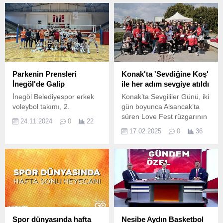
Parkenin Prensleri
Konak'ta 'Sevdiğine Koş'
İnegöl'de Galip
ile her adım sevgiye atıldı
İnegöl Belediyespor erkek
Konak’ta Sevgililer Günü, iki
voleybol takımı, 2.
gün boyunca Alsancak’ta
süren Love Fest rüzgarının
24.11.2024
0
22
ardından Sevdiğine Koş
17.02.2025
0
36
koşusuyla taçlandı.
Spor dünyasında hafta
Nesibe Aydın Basketbol