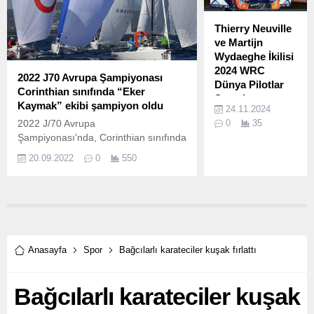
Marmara
Belediyeler Birliği
Thierry Neuville
ve Kocaeli
ve Martijn
Büyükşehir
Wydaeghe İkilisi
Belediye Başkanı
2024 WRC
2022 J70 Avrupa Şampiyonası
Doç.
Dünya Pilotlar
Corinthian sınıfında “Eker
Şampiyonu
Kaymak” ekibi şampiyon oldu
24.11.2024
Oldu.
2022 J/70 Avrupa
0
35
Hyundai
Şampiyonası'nda, Corinthian sınıfında
Motorsport, 2014
Avrupa Şampiyonluğunu elde eden
20.09.2022
0
550
yılında geri
“Eker Kaymak” ekibi, genel
döndüğü FIA
sıralamada da Avrupa üçüncüsü
WRC Dünya Ralli
unvanını kazanarak Türkiye’nin
Şampiyonası’nın
gururu oldu.
2024 sezonunda
pilotlar
şampiyonluğunu
Anasayfa
Spor
Bağcılarlı karateciler kuşak fırlattı
kutladı.
Bağcılarlı karateciler kuşak