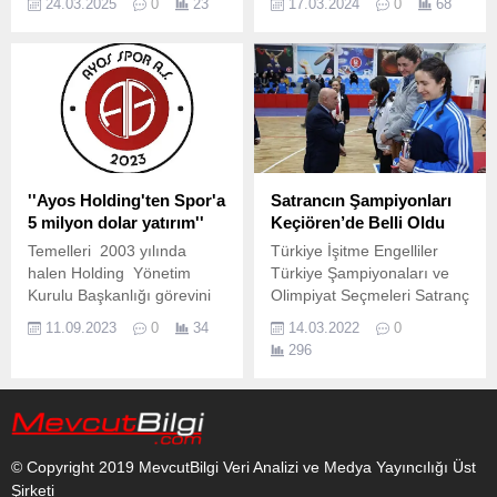
24.03.2025
0
23
17.03.2024
0
68
Kemer Spor Kulübü’nde
judo kursuna katılan
kursiyerlere malzeme
desteği sağladı.
''Ayos Holding'ten Spor'a
Satrancın Şampiyonları
5 milyon dolar yatırım''
Keçiören’de Belli Oldu
Temelleri 2003 yılında
Türkiye İşitme Engelliler
halen Holding Yönetim
Türkiye Şampiyonaları ve
Kurulu Başkanlığı görevini
Olimpiyat Seçmeleri Satranç
sürdüren Oktay
Müsabakaları Keçiören Ali
11.09.2023
0
34
14.03.2022
0
Şirin tarafından atılan Ayos
Özdemir Spor Salonu’nda
296
Group bugün ailenin ikinci
gerçekleştirildi.
kuşak temsilcisi Yönetim
Kurulu Başkan Vekili Osman
Şirin’in kurumsal ilkeler
çerçevesinde ortaya
© Copyright 2019 MevcutBilgi Veri Analizi ve Medya Yayıncılığı Üst
koyduğu vizyoner bakış
Şirketi
açısı ile 9 ayrı gurup şirketi