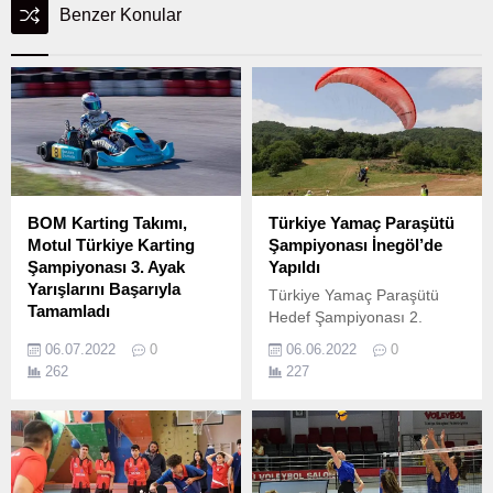
Benzer Konular
BOM Karting Takımı,
Türkiye Yamaç Paraşütü
Motul Türkiye Karting
Şampiyonası İnegöl’de
Şampiyonası 3. Ayak
Yapıldı
Yarışlarını Başarıyla
Türkiye Yamaç Paraşütü
Tamamladı
Hedef Şampiyonası 2.
Borusan Otomotiv
06.07.2022
0
06.06.2022
0
Motorsport'un genç
262
227
sporcuları motor sporlarının
geleceğine kazandırmak
amacıyla başlattığı karting
projesi kapsamında kurulan
BOM Karting Takımı, Motul