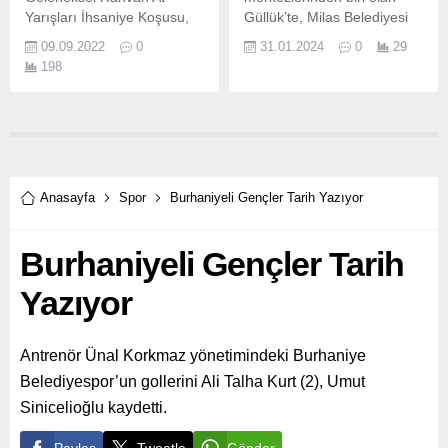
Yarışları İhsaniye Koşusu,
Güllük’te, Milas Belediyesi
11 Eylül Pazar günü
tarafından ücretsiz olarak
09.09.2022
0
31.01.2024
0
29
Saat:11.
başlatılacak pilates kursuna
198
başvurular 1 Şubat’ta
başlayacak.
Anasayfa
Spor
Burhaniyeli Gençler Tarih Yazıyor
Burhaniyeli Gençler Tarih
Yazıyor
Antrenör Ünal Korkmaz yönetimindeki Burhaniye
Belediyespor’un gollerini Ali Talha Kurt (2), Umut
Sinicelioğlu kaydetti.