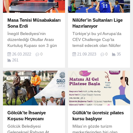
Türkiye Karting
Şampiyonası'nın üçüncü
ayak yarışlarını başarıyla
tamamladı.
Masa Tenisi Müsabakaları
Nilüfer'in Sultanları Lige
Sona Erdi
Hazırlanıyor
İnegöl Belediyesi’nin
Türkiye’yi bu yıl Avrupa’da
düzenlediği Okullar Arası
CEV Challenge Cup’ta
Kurtuluş Kupası son 3 gün
temsil edecek olan Nilüfer
masa tenisi ile devam etti.
Belediyespor Kadın
26.03.2022
0
21.09.2023
0
35
Voleybol Takımı, yeni sezon
261
öncesi hazırlıklarını
sürdürüyor.
Gölcük’te İhsaniye
Güllük'te ücretsiz pilates
Koşusu Heyecanı
kursu başlıyor
Gölcük Belediyesi
Milas’ın gözde turizm
Geleneksel Rahvan At
merkezlerinden biri olan