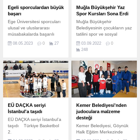
Egeli sporculardan büyük
Muğla Büyükşehir Yaz
başarı
Spor Kursları Sona Erdi
Ege Üniversitesi sporcuları
Muğla Büyükşehir
ulusal ve uluslararası
Belediyesinin çocukların yaz
müsabakalarda başarılı
tatilini spor ve sosyal
sonuçlar almaya devam
faaliyetlerle geçirmesi için
08.05.2023
0
27
03.09.2022
0
ediyor.
başlattığı yaz spor kursları
248
sona erdi.
EÜ DAÇKA seriyi
Kemer Belediyesi'nden
İstanbul'a taşıdı
judoculara malzeme
desteği
EÜ DAÇKA seriyi İstanbul’a
taşıdı Türkiye Basketbol
Kemer Belediyesi, Göynük
2.
Halk Eğitim Merkezinde
faaliyetlerini sürdüren 07