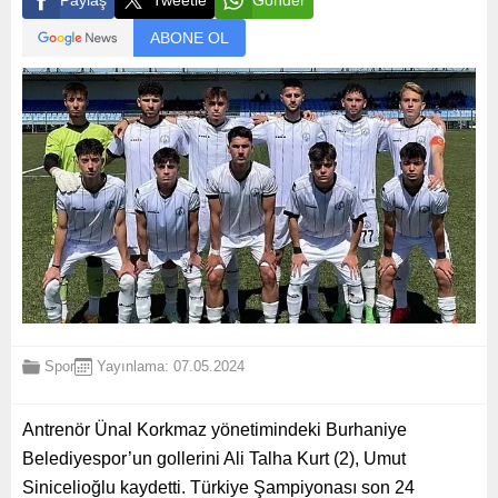
Paylaş
Tweetle
Gönder
ABONE OL
Spor
Yayınlama: 07.05.2024
Antrenör Ünal Korkmaz yönetimindeki Burhaniye
Belediyespor’un gollerini Ali Talha Kurt (2), Umut
Sinicelioğlu kaydetti. Türkiye Şampiyonası son 24