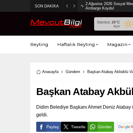
2 Ağustos 2026 Sosyal Med
SON DAKİKA
Ambargo Koydu!
İstanbul,
26
°C
Açık
Reyting
Haftalık Reyting
Magazin
Anasayfa
Gündem
Başkan Atabay Akbüklü Vat
Başkan Atabay Akbükl
Didim Belediye Başkanı Ahmet Deniz Atabay il
geldi.
Paylaş
Tweetle
Gönder