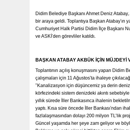
Didim Belediye Başkanı Ahmet Deniz Atabay, Ak
bir araya geldi. Toplantıya Başkan Atabay'ın
Cumhuriyet Halk Partisi Didim İlçe Başkanı Nu
ve ASKİ'den görevliler katıldı.
BAŞKAN ATABAY AKBÜK İÇİN MÜJDEYİ 
Toplantının açılış konuşmasını yapan Didim Be
çalışmaları için 11 Ağustos'ta ihaleye çıkılac
"Kanalizasyon için düşüncemiz ya derin deniz
körfezindeki sistem denizdeki akıntı sebebiyle
yıllık sürede İller Bankasınca ihalenin bekleti
yaptı. Kısa süre öncede İller Bankası'ndan ihal
fazlalaşmasından dolayı 200 milyon TL’lik proj
Güncel yaşamda her şeye zam geliyor ve böyle 