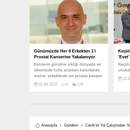
Günümüzde Her 8 Erkekten 1’i
Keçiö
Prostat Kanserine Yakalanıyor
‘Evet’
Kanserin görülme sıklığı dünyada ve
Keçiör
ülkemizde hızla artarken kadınlarda
unutul
meme, erkeklerde ise prostat kanseri
22.
ilk sırada göze çarpıyor.
01.09.2022
0
176
Anasayfa
Gündem
Canik’te Yol Çalışmaları S