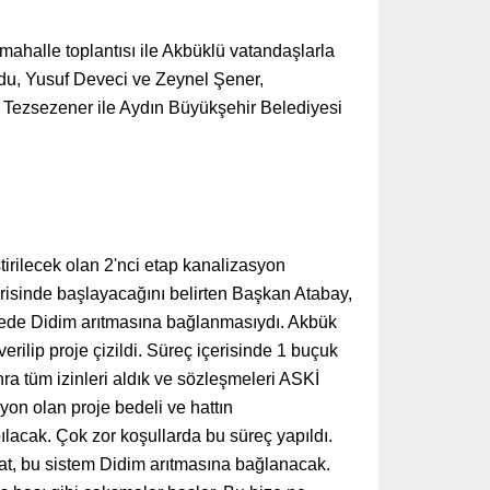
ahalle toplantısı ile Akbüklü vatandaşlarla
ğdu, Yusuf Deveci ve Zeynel Şener,
k Tezsezener ile Aydın Büyükşehir Belediyesi
irilecek olan 2'nci etap kanalizasyon
çerisinde başlayacağını belirten Başkan Atabay,
afede Didim arıtmasına bağlanmasıydı. Akbük
ilip proje çizildi. Süreç içerisinde 1 buçuk
nra tüm izinleri aldık ve sözleşmeleri ASKİ
lyon olan proje bedeli ve hattın
ılacak. Çok zor koşullarda bu süreç yapıldı.
lat, bu sistem Didim arıtmasına bağlanacak.