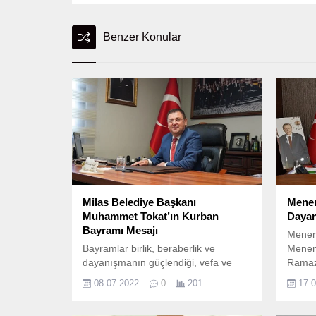
Benzer Konular
Milas Belediye Başkanı
Mene
Muhammet Tokat’ın Kurban
Dayan
Bayramı Mesajı
Meneme
Bayramlar birlik, beraberlik ve
Menem
dayanışmanın güçlendiği, vefa ve
Ramaza
merhamet duygularının en derinden
dağıtı
08.07.2022
0
201
17.
yaşandığı çok özel günlerimizdir.