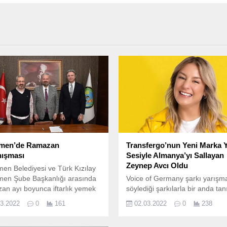
men’de Ramazan
Transfergo’nun Yeni Marka 
ışması
Sesiyle Almanya’yı Sallayan
Zeynep Avcı Oldu
n Belediyesi ve Türk Kızılay
en Şube Başkanlığı arasında
Voice of Germany şarkı yarışm
n ayı boyunca iftarlık yemek
söylediği şarkılarla bir anda tan
m protokolü imzalandı.
sosyal medyada gündem oldu.
03.2022
0
161
02.03.2022
0
238