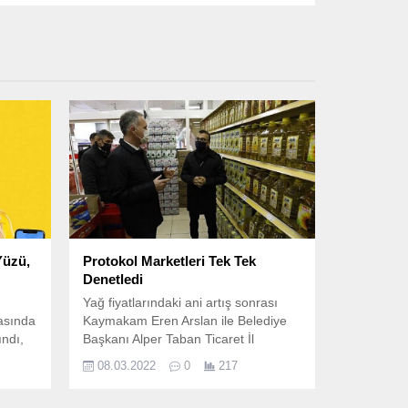
Yüzü,
Protokol Marketleri Tek Tek
Denetledi
Yağ fiyatlarındaki ani artış sonrası
asında
Kaymakam Eren Arslan ile Belediye
ındı,
Başkanı Alper Taban Ticaret İl
Müdürlüğü personelleri ile birlikte
08.03.2022
0
217
denetime çıktı.