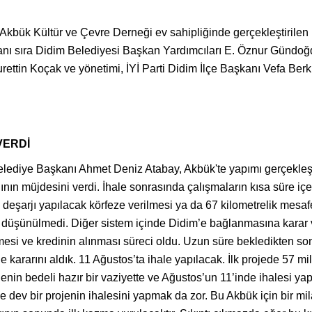
bük Kültür ve Çevre Derneği ev sahipliğinde gerçekleştirilen m
 yanı sıra Didim Belediyesi Başkan Yardımcıları E. Öznur Gündo
rettin Koçak ve yönetimi, İYİ Parti Didim İlçe Başkanı Vefa Ber
VERDİ
lediye Başkanı Ahmet Deniz Atabay, Akbük'te yapımı gerçekleşt
ağının müjdesini verdi. İhale sonrasında çalışmaların kısa süre i
 deşarjı yapılacak körfeze verilmesi ya da 67 kilometrelik mes
 düşünülmedi. Diğer sistem içinde Didim’e bağlanmasına karar ver
lmesi ve kredinin alınması süreci oldu. Uzun süre bekledikten so
e kararını aldık. 11 Ağustos’ta ihale yapılacak. İlk projede 57 mi
enin bedeli hazır bir vaziyette ve Ağustos’un 11’inde ihalesi yap
dev bir projenin ihalesini yapmak da zor. Bu Akbük için bir mi