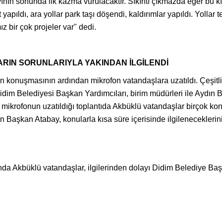
ının sonunda ilk kazma vurulacaktır. Sıkıntı çıkmazda eğer bu kı
t yapıldı, ara yollar park taşı döşendi, kaldırımlar yapıldı. Yoll
z bir çok projeler var" dedi.
RIN SORUNLARIYLA YAKINDAN İLGİLENDİ
konuşmasının ardından mikrofon vatandaşlara uzatıldı. Çeşitli k
idim Belediyesi Başkan Yardımcıları, birim müdürleri ile Aydın 
mikrofonun uzatıldığı toplantıda Akbüklü vatandaşlar birçok kon
alan Başkan Atabay, konularla kısa süre içerisinde ilgilenecekler
da Akbüklü vatandaşlar, ilgilerinden dolayı Didim Belediye Ba