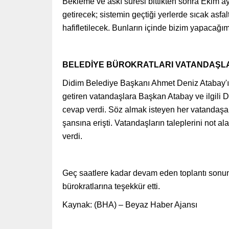
Bekleme ve askı süresi bittikten sonra Ekim ay
getirecek; sistemin geçtiği yerlerde sıcak asfal
hafifletilecek. Bunların içinde bizim yapacağımı
BELEDİYE BÜROKRATLARI VATANDAŞLA
Didim Belediye Başkanı Ahmet Deniz Atabay'ın 
getiren vatandaşlara Başkan Atabay ve ilgili D
cevap verdi. Söz almak isteyen her vatandaşa 
şansına erişti. Vatandaşların taleplerini not 
verdi.
Geç saatlere kadar devam eden toplantı sonun
bürokratlarına teşekkür etti.
Kaynak: (BHA) – Beyaz Haber Ajansı