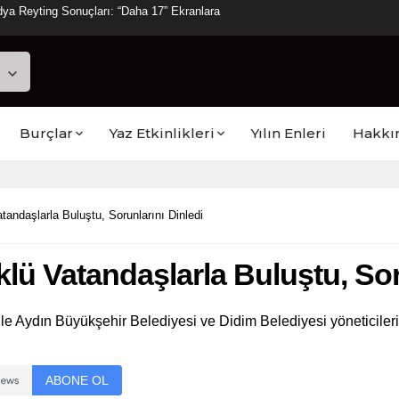
ya Reyting Sonuçları: “Daha 17” Ekranlara
Burçlar
Yaz Etkinlikleri
Yılın Enleri
Hakkı
andaşlarla Buluştu, Sorunlarını Dinledi
ü Vatandaşlarla Buluştu, Soru
e Aydın Büyükşehir Belediyesi ve Didim Belediyesi yöneticileri
ABONE OL