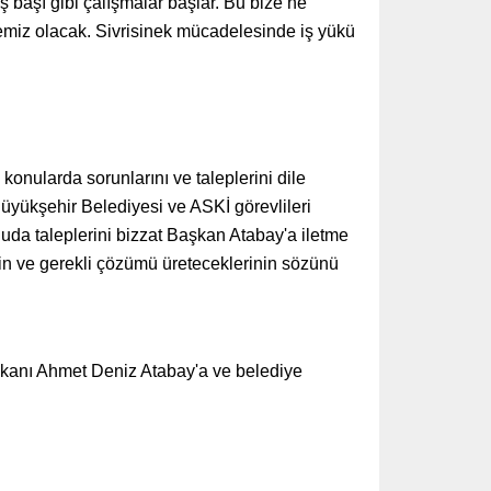
ş başı gibi çalışmalar başlar. Bu bize ne
ar temiz olacak. Sivrisinek mücadelesinde iş yükü
onularda sorunlarını ve taleplerini dile
Büyükşehir Belediyesi ve ASKİ görevlileri
uda taleplerini bizzat Başkan Atabay'a iletme
inin ve gerekli çözümü üreteceklerinin sözünü
şkanı Ahmet Deniz Atabay'a ve belediye