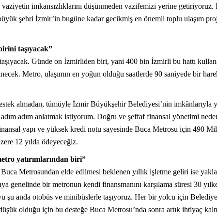
aziyetin imkansızlıklarını düşünmeden vazifemizi yerine getiriyoruz. E
 büyük şehri İzmir’in bugüne kadar gecikmiş en önemli toplu ulaşım p
rini taşıyacak”
şıyacak. Günde on İzmirliden biri, yani 400 bin İzmirli bu hattı kulla
inecek. Metro, ulaşımın en yoğun olduğu saatlerde 90 saniyede bir hare
stek almadan, tümüyle İzmir Büyükşehir Belediyesi’nin imkânlarıyla y
e adım adım anlatmak istiyorum. Doğru ve şeffaf finansal yönetimi nede
ansal yapı ve yüksek kredi notu sayesinde Buca Metrosu için 490 Milyon
zere 12 yılda ödeyeceğiz.
etro yatırımlarından biri”
Buca Metrosundan elde edilmesi beklenen yıllık işletme geliri ise ya
Dünya genelinde bir metronun kendi finansmanını karşılama süresi 30 yılk
 şu anda otobüs ve minibüslerle taşıyoruz. Her bir yolcu için Belediye
a düşük olduğu için bu desteğe Buca Metrosu’nda sonra artık ihtiyaç ka