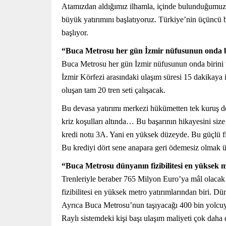
Atamızdan aldığımız ilhamla, içinde bulunduğumuz v
büyük yatırımını başlatıyoruz. Türkiye’nin üçüncü
başlıyor.
“Buca Metrosu her gün İzmir nüfusunun onda bi
Buca Metrosu her gün İzmir nüfusunun onda birini ta
İzmir Körfezi arasındaki ulaşım süresi 15 dakikaya 
oluşan tam 20 tren seti çalışacak.
Bu devasa yatırımı merkezi hükümetten tek kuruş de
kriz koşulları altında… Bu başarının hikayesini siz
kredi notu 3A. Yani en yüksek düzeyde. Bu güçlü fin
Bu krediyi dört sene anapara geri ödemesiz olmak ü
“Buca Metrosu dünyanın fizibilitesi en yüksek m
Trenleriyle beraber 765 Milyon Euro’ya mâl olacak 
fizibilitesi en yüksek metro yatırımlarından biri. 
Ayrıca Buca Metrosu’nun taşıyacağı 400 bin yolcuyu
Raylı sistemdeki kişi başı ulaşım maliyeti çok dah