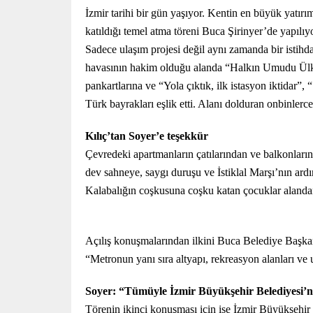
İzmir tarihi bir gün yaşıyor. Kentin en büyük yatı
katıldığı temel atma töreni Buca Şirinyer’de yapılıyo
Sadece ulaşım projesi değil aynı zamanda bir istihd
havasının hakim olduğu alanda “Halkın Umudu Ülke
pankartlarına ve “Yola çıktık, ilk istasyon iktidar”
Türk bayrakları eşlik etti. Alanı dolduran onbinlerce
Kılıç’tan Soyer’e teşekkür
Çevredeki apartmanların çatılarından ve balkonlarında
dev sahneye, saygı duruşu ve İstiklal Marşı’nın ard
Kalabalığın coşkusuna coşku katan ço
cuklar alanda
Açılış konuşmalarından ilkini Buca Belediye Başkan
“Metronun yanı sıra altyapı, rekreasyon alanları ve
Soyer: “Tümüyle İzmir Büyükşehir Belediyesi’n
Törenin ikinci konuşması için ise İzmir Büyükşehir