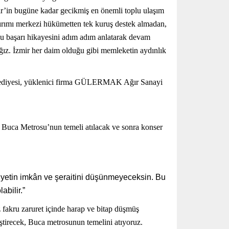
ir’in bugüne kadar gecikmiş en önemli toplu ulaşım
ırımı merkezi hükümetten tek kuruş destek almadan,
bu başarı hikayesini adım adım anlatarak devam
ğız. İzmir her daim olduğu gibi memleketin aydınlık
elediyesi, yüklenici firma GÜLERMAK Ağır Sanayi
uca Metrosu’nun temeli atılacak ve sonra konser
ziyetin imkân ve şeraitini düşünmeyeceksin. Bu
abilir.”
 fakru zaruret içinde harap ve bitap düşmüş
ştirecek, Buca metrosunun temelini atıyoruz.