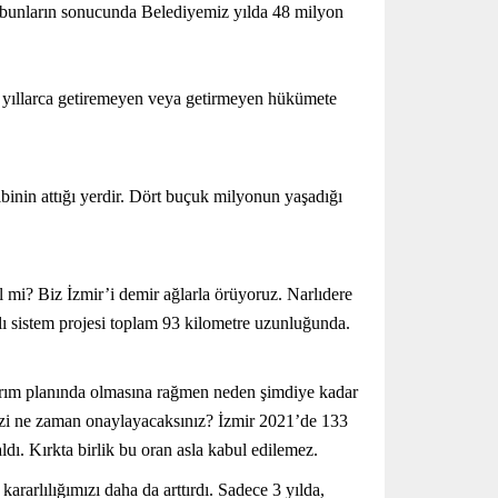
m bunların sonucunda Belediyemiz yılda 48 milyon
u yıllarca getiremeyen veya getirmeyen hükümete
binin attığı yerdir. Dört buçuk milyonun yaşadığı
 mi? Biz İzmir’i demir ağlarla örüyoruz. Narlıdere
ı sistem projesi toplam 93 kilometre uzunluğunda.
ırım planında olmasına rağmen neden şimdiye kadar
mizi ne zaman onaylayacaksınız? İzmir 2021’de 133
ldı. Kırkta birlik bu oran asla kabul edilemez.
ararlılığımızı daha da arttırdı. Sadece 3 yılda,