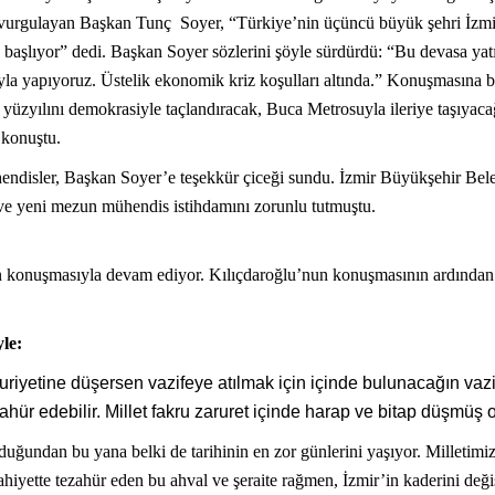
ını vurgulayan Başkan Tunç Soyer, “Türkiye’nin üçüncü büyük şehri İzm
başlıyor” dedi. Başkan Soyer sözlerini şöyle sürdürdü: “Bu devasa yat
la yapıyoruz. Üstelik ekonomik kriz koşulları altında.” Konuşmasına 
yüzyılını demokrasiyle taçlandıracak, Buca Metrosuyla ileriye taşıyaca
 konuştu.
endisler, Başkan Soyer’e teşekkür çiceği sundu. İzmir Büyükşehir B
 ve yeni mezun mühendis istihdamını zorunlu tutmuştu.
onuşmasıyla devam ediyor. Kılıçdaroğlu’nun konuşmasının ardından B
le:
uriyetine düşersen vazifeye atılmak için içinde bulunacağın va
hür edebilir. Millet fakru zaruret içinde harap ve bitap düşmüş ol
ğundan bu yana belki de tarihinin en zor günlerini yaşıyor. Milletimiz
hiyette tezahür eden bu ahval ve şeraite rağmen, İzmir’in kaderini deği