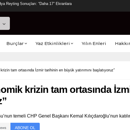
ya Reyting Sonuçları: “Daha 17” Ekranlara
Burçlar
Yaz Etkinlikleri
Yılın Enleri
Hakkı
izin tam ortasında İzmir tarihinin en büyük yatırımını başlatıyoruz”
mik krizin tam ortasında İzmi
z”
’nun temeli CHP Genel Başkanı Kemal Kılıçdaroğlu’nun katılımı
ABONE OL