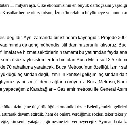
tutarı 11 milyarı aştı. Ülke ekonomisinin en büyük darboğazını yaşadığı 
 Koşullar her ne olursa olsun, İzmir’in refahını büyütmeye ve bunun a
jesi değildir. Aynı zamanda bir istihdam kaynağıdır. Projede 300
u yapımında da genç mühendis istihdamını zorunlu kılıyoruz. B
f, imalat ve hizmet sektörlerinin tamamı bu yatırımdan faydalan
 sürücüsüz raylı sistemlerden biri olan Buca Metrosu 13.5 kilome
üzde 70 rahatlama yaratacak. Buca Metrosu’nun özelliği, İzmir sahi
klüğü açısından değil, İzmir’in kentsel gelişimi açısından da tar
ağlıyoruz, yani İzmir’i demir ağlarla örüyoruz. Buca Metrosu, Narl
e yapacağımız Karabağlar – Gaziemir metrosu ile General Asım
e ülkemizin içine düşürüldüğü ekonomik krizde Belediyemizin gelirle
rtırarak devam ettirdik, hem de onlara verdiğimiz sözleri teker teker ye
ceğiz, kimsenin yatağa aç girmesine izin vermeyeceğiz. Aynı anda da İzm