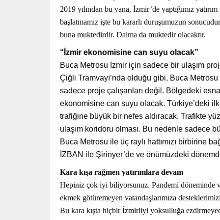
2019 yılından bu yana, İzmir’de yaptığımız yatırım 
başlatmamız işte bu kararlı duruşumuzun sonucudur.
buna muktedirdir. Daima da muktedir olacaktır.
“İzmir ekonomisine can suyu olacak”
Buca Metrosu İzmir için sadece bir ulaşım pro
Çiğli Tramvayı’nda olduğu gibi, Buca Metros
sadece proje çalışanları değil. Bölgedeki esna
ekonomisine can suyu olacak. Türkiye’deki ilk
trafiğine büyük bir nefes aldıracak. Trafikte y
ulaşım koridoru olması. Bu nedenle sadece büyü
Buca Metrosu ile üç raylı hattımızı birbirine b
İZBAN ile Şirinyer’de ve önümüzdeki dönemd
Kara kışa rağmen yatırımlara devam
Hepiniz çok iyi biliyorsunuz. Pandemi döneminde v
ekmek götüremeyen vatandaşlarımıza desteklerimizi a
Bu kara kışta hiçbir İzmirliyi yoksulluğa ezdirmeye