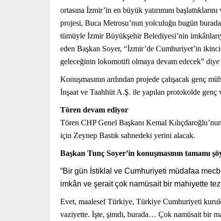
ortasına İzmir’in en büyük yatırımını başlattıklar
projesi, Buca Metrosu’nun yolculuğu bugün burada 
tümüyle İzmir Büyükşehir Belediyesi’nin imkânlarıy
eden Başkan Soyer, “İzmir’de Cumhuriyet’in ikinci 
geleceğinin lokomotifi olmaya devam edecek” diye
Konuşmasının ardından projede çalışacak genç müh
İnşaat ve Taahhüt A.Ş. ile yapılan protokolde genç
Tören devam ediyor
Tören CHP Genel Başkanı Kemal Kılıçdaroğlu’nun k
için Zeynep Bastık sahnedeki yerini alacak.
Başkan Tunç Soyer’in konuşmasının tamamı şöy
“Bir gün İstiklal ve Cumhuriyeti müdafaa mecb
imkân ve şerait çok namüsait bir mahiyette teza
Evet, maalesef Türkiye, Türkiye Cumhuriyeti kuruldu
vaziyette. İşte, şimdi, burada… Çok namüsait bir ma