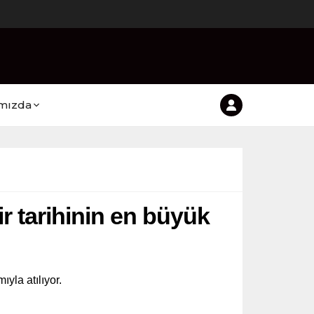
mızda
r tarihinin en büyük
yla atılıyor.