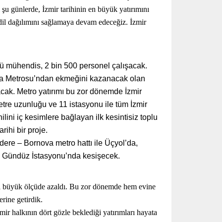
şu günlerde, İzmir tarihinin en büyük yatırımını
dil dağılımını sağlamaya devam edeceğiz. İzmir
’ü mühendis, 2 bin 500 personel çalışacak.
uca Metrosu’ndan ekmeğini kazanacak olan
acak. Metro yatırımı bu zor dönemde İzmir
tre uzunluğu ve 11 istasyonu ile tüm İzmir
lini iç kesimlere bağlayan ilk kesintisiz toplu
ihi bir proje.
ıdere – Bornova metro hattı ile Üçyol’da,
 Gündüz İstasyonu’nda kesişecek.
ri büyük ölçüde azaldı. Bu zor dönemde hem evine
rine getirdik.
ir halkının dört gözle beklediği yatırımları hayata