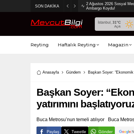
2 Ağustos 2026 Sosyal Med
SON DAKİKA
Ambargo Koydu!
İstanbul,
31
°C
Açık
Reyting
Haftalık Reyting
Magazin
Anasayfa
Gündem
Başkan Soyer: “Ekonomik kr
Başkan Soyer: “Ekono
yatırımını başlatıyoru
Buca Metrosu’nun temeli atılıyor Buca Metrosu
Paylaş
Tweetle
Gönder