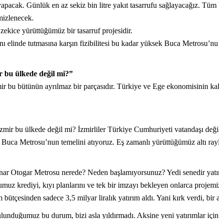
yapacak. Günlük en az sekiz bin litre yakıt tasarrufu sağlayacağız. Tü
mizlenecek.
zekice yürüttüğümüz bir tasarruf projesidir.
ı elinde tutmasına karşın fizibilitesi bu kadar yüksek Buca Metrosu’n
 bu ülkede değil mi?”
ir bu bütünün ayrılmaz bir parçasıdır. Türkiye ve Ege ekonomisinin kal
ir bu ülkede değil mi? İzmirliler Türkiye Cumhuriyeti vatandaşı değil
 Buca Metrosu’nun temelini atıyoruz. Eş zamanlı yürüttüğümüz altı rayl
pınar Otogar Metrosu nerede? Neden başlamıyorsunuz? Yedi senedir yat
muz krediyi, kıyı planlarını ve tek bir imzayı bekleyen onlarca proje
ütçesinden sadece 3,5 milyar liralık yatırım aldı. Yani kırk verdi, bir a
lunduğumuz bu durum, bizi asla yıldırmadı. Aksine yeni yatırımlar için k