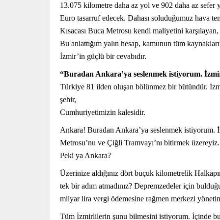
13.075 kilometre daha az yol ve 902 daha az sefer 
Euro tasarruf edecek. Dahası soluduğumuz hava te
Kısacası Buca Metrosu kendi maliyetini karşılayan, 
Bu anlattığım yalın hesap, kamunun tüm kaynakların
İzmir’in güçlü bir cevabıdır.
“Buradan Ankara’ya seslenmek istiyorum. İzmir
Türkiye 81 ilden oluşan bölünmez bir bütündür. İzm
şehir,
Cumhuriyetimizin kalesidir.
Ankara! Buradan Ankara’ya seslenmek istiyorum. İzm
Metrosu’nu ve Çiğli Tramvayı’nı bitirmek üzereyiz.
Peki ya Ankara?
Üzerinize aldığınız dört buçuk kilometrelik Halka
tek bir adım atmadınız? Depremzedeler için bulduğu
milyar lira vergi ödemesine rağmen merkezi yönetim b
Tüm İzmirlilerin şunu bilmesini istiyorum. İçinde bu