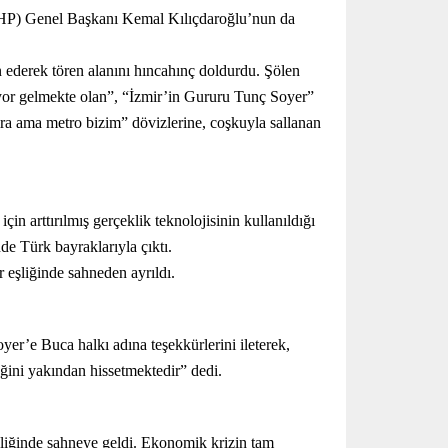
 (CHP) Genel Başkanı Kemal Kılıçdaroğlu’nun da
n ederek tören alanını hıncahınç doldurdu. Şölen
or gelmekte olan”, “İzmir’in Gururu Tunç Soyer”
kira ama metro bizim” dövizlerine, coşkuyla sallanan
in arttırılmış gerçeklik teknolojisinin kullanıldığı
e Türk bayraklarıyla çıktı.
r eşliğinde sahneden ayrıldı.
er’e Buca halkı adına teşekkürlerini ileterek,
ğini yakından hissetmektedir” dedi.
şliğinde sahneye geldi. Ekonomik krizin tam