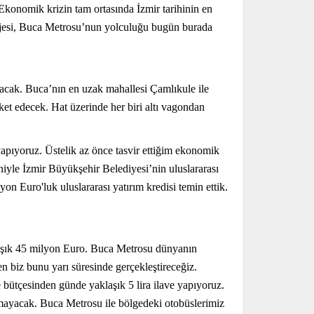
konomik krizin tam ortasında İzmir tarihinin en
rojesi, Buca Metrosu’nun yolculuğu bugün burada
nacak. Buca’nın en uzak mahallesi Çamlıkule ile
ket edecek. Hat üzerinde her biri altı vagondan
apıyoruz. Üstelik az önce tasvir ettiğim ekonomik
niyle İzmir Büyükşehir Belediyesi’nin uluslararası
 Euro'luk uluslararası yatırım kredisi temin ettik.
klaşık 45 milyon Euro. Buca Metrosu dünyanın
en biz bunu yarı süresinde gerçekleştireceğiz.
 bütçesinden günde yaklaşık 5 lira ilave yapıyoruz.
lmayacak. Buca Metrosu ile bölgedeki otobüslerimiz