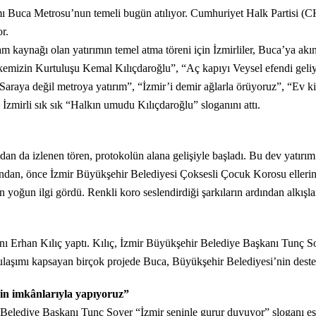
rımı Buca Metrosu’nun temeli bugün atılıyor. Cumhuriyet Halk Partisi
r.
am kaynağı olan yatırımın temel atma töreni için İzmirliler, Buca’ya akı
mizin Kurtuluşu Kemal Kılıçdaroğlu”, “Aç kapıyı Veysel efendi geliy
, “Saraya değil metroya yatırım”, “İzmir’i demir ağlarla örüyoruz”, “Ev 
 İzmirli sık sık “Halkın umudu Kılıçdaroğlu” sloganını attı.
n da izlenen tören, protokolün alana gelişiyle başladı. Bu dev yatırım iç
ından, önce İzmir Büyükşehir Belediyesi Çoksesli Çocuk Korosu ellerind
n yoğun ilgi gördü. Renkli koro seslendirdiği şarkıların ardından alkışla
ı Erhan Kılıç yaptı. Kılıç, İzmir Büyükşehir Belediye Başkanı Tunç Soy
 ulaşımı kapsayan birçok projede Buca, Büyükşehir Belediyesi’nin deste
in imkânlarıyla yapıyoruz”
 Belediye Başkanı Tunç Soyer “İzmir seninle gurur duyuyor” sloganı e