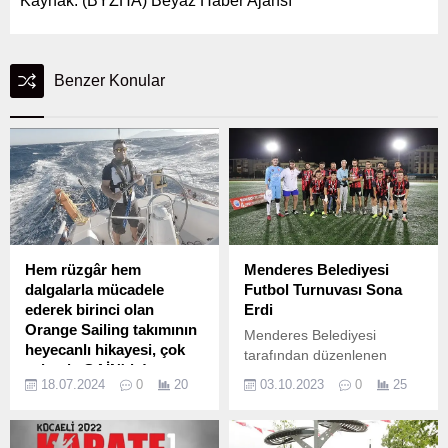
Kaynak: (BYZHA) Beyaz Haber Ajansı
Benzer Konular
Hem rüzgâr hem
Menderes Belediyesi
dalgalarla mücadele
Futbol Turnuvası Sona
ederek birinci olan
Erdi
Orange Sailing takımının
Menderes Belediyesi
heyecanlı hikayesi, çok
tarafından düzenlenen
yakında GAİN'de!
futbol turnuvası sona erdi.
18.07.2024
0
20
03.10.2023
0
25
GAİN ve RAMS Global’ın
sponsor olduğu takımın
Emirgan’dan Göcek’e,