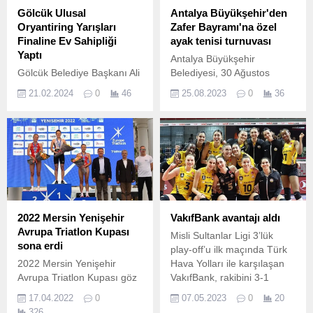
Gölcük Ulusal
Antalya Büyükşehir'den
Oryantiring Yarışları
Zafer Bayramı'na özel
Finaline Ev Sahipliği
ayak tenisi turnuvası
Yaptı
Antalya Büyükşehir
Gölcük Belediye Başkanı Ali
Belediyesi, 30 Ağustos
Yıldırım Sezer, Gölcük’te
Zafer Bayramı’nda
21.02.2024
0
46
25.08.2023
0
36
düzenlenen Oryantring
Antalyalıları spora teşvik
Gençler Kız-Erkek İl
etmek için Ayak Tenisi
Birinciliği Yarışları finalinde
Turnuvası düzenliyor.
dereceye giren sporculara
ödüllerini takdim etti.
2022 Mersin Yenişehir
VakıfBank avantajı aldı
Avrupa Triatlon Kupası
Misli Sultanlar Ligi 3’lük
sona erdi
play-off’u ilk maçında Türk
2022 Mersin Yenişehir
Hava Yolları ile karşılaşan
Avrupa Triatlon Kupası göz
VakıfBank, rakibini 3-1
doldurdu Mersin Yenişehir
yendi.
17.04.2022
0
07.05.2023
0
20
Belediyesi, Avrupa Triatlon
326