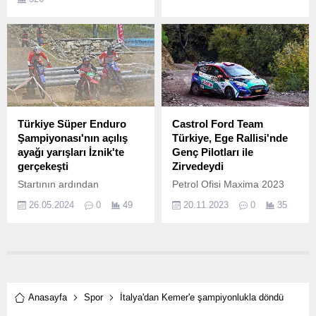
Birliği ve Türkiye Triatlon
Federasyonu ve iş birliğiyle
Mersin’de düzenlenen 2022
Yenişehir Avrupa Triatlon
Kupası sona erdi.
Türkiye Süper Enduro
Castrol Ford Team
Şampiyonası'nın açılış
Türkiye, Ege Rallisi'nde
ayağı yarışları İznik'te
Genç Pilotları ile
gerçekeşti
Zirvedeydi
Startının ardından
Petrol Ofisi Maxima 2023
Türkiye’nin ilk Süper Enduro
Türkiye Ralli
26.05.2024
0
49
20.11.2023
0
35
Pisti Elbeyli Er Meydanında
Şampiyonası’nda sezon
sporcular sezonun ilk
sonuna yaklaşırken,
kupaları için mücadele
İzmir’de gerçekleşen Ege
verdi.
Rallisi büyük heyecana
sahne oldu.
Anasayfa
Spor
İtalya'dan Kemer'e şampiyonlukla döndü