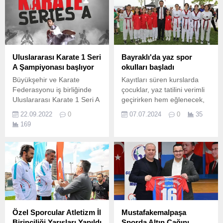
heyecan dolu 84 saatlik
mücadelesini anlatan
belgesel, yakında sadece
GAİN’de! Türkiye Açıkdeniz
Yarış Spor Kulübü’nün
düzenlediği 53.
Uluslararası Karate 1 Seri
Bayraklı'da yaz spor
A Şampiyonası başlıyor
okulları başladı
Büyükşehir ve Karate
Kayıtları süren kurslarda
Federasyonu iş birliğinde
çocuklar, yaz tatilini verimli
Uluslararası Karate 1 Seri A
geçirirken hem eğlenecek,
Şampiyonası 23-24-25 Eylül
hem de öğrenecek.
22.09.2022
0
07.07.2024
0
35
tarihlerinde Kocaeli’de
169
gerçekleştirilecek Spor
Kenti Kocaeli’nde birçok
spor dalında ulusal ve
uluslararası düzeyde
organizasyona ev sahipliği
yapan Kocaeli Büyükşehir
Belediyesi, bu kez Karate 1
Seri A Şampiyonası...
Özel Sporcular Atletizm İl
Mustafakemalpaşa
Birinciliği Yarışları Yapıldı
Sporda Altın Çağını