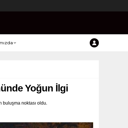
mızda
nünde Yoğun İlgi
n buluşma noktası oldu.