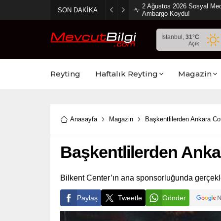
2 Ağustos 2026 Sosyal Med
SON DAKİKA
Ambargo Koydu!
İstanbul,
31
°C
Açık
Reyting
Haftalık Reyting
Magazin
Anasayfa
Magazin
Başkentlilerden Ankara Cof
Başkentlilerden Ankar
Bilkent Center’ın ana sponsorluğunda gerçekl
Paylaş
Tweetle
Gönder