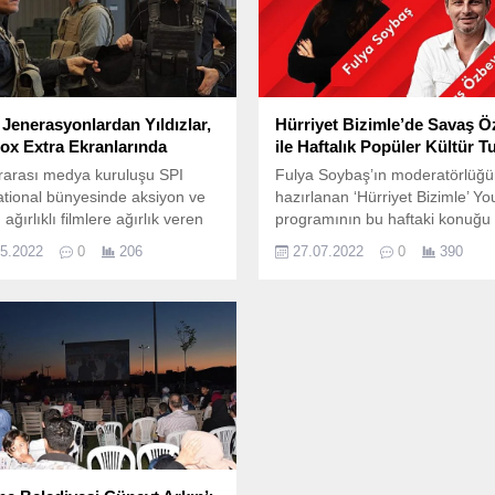
 Jenerasyonlardan Yıldızlar,
Hürriyet Bizimle’de Savaş 
ox Extra Ekranlarında
ile Haftalık Popüler Kültür T
rarası medya kuruluşu SPI
Fulya Soybaş’ın moderatörlüğ
ational bünyesinde aksiyon ve
hazırlanan ‘Hürriyet Bizimle’ Y
 ağırlıklı filmlere ağırlık veren
programının bu haftaki konuğu
x Extra, en parlak yıldızları,
Özbey, dünyadaki ve Türkiye’de
05.2022
0
206
27.07.2022
0
390
n, gerilim, heyecan dolu
sıcak gelişmelerin nabzını tutt
yici öykülerle birleştiren
‘Hürriyet Bizimle’ YouTube
rle serüvenin temposunu
programının bu haftaki konuğu
ara taşıyor.
Hürriyet Köşe Yazarı Savaş Öz
Bodrum ve Çeşme'nin bu sezo
çıkan mekanlarını ve yaz
sıcaklarında...