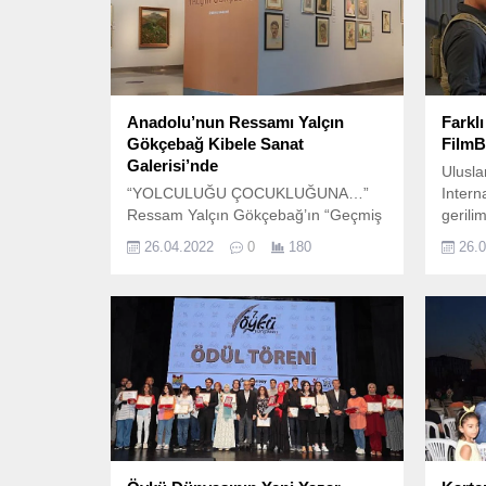
Anadolu’nun Ressamı Yalçın
Farklı
Gökçebağ Kibele Sanat
FilmB
Galerisi’nde
Ulusla
“YOLCULUĞU ÇOCUKLUĞUNA…”
Intern
Ressam Yalçın Gökçebağ’ın “Geçmiş
gerilim
Uzun Sürer” başlıklı sergisi, 26 Nisan
FilmBo
26.04.2022
0
180
26.
Salı gününden itibaren Kibele Sanat
aksiyo
Galerisi’nde sanatseverlerle
sürükle
buluşuyor.
filmle
ekranl