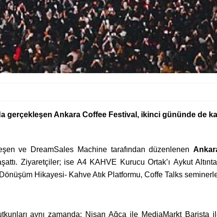
a gerçekleşen Ankara Coffee Festival, ikinci gününde de ka
leşen ve DreamSales Machine tarafından düzenlenen
Ankara
aşattı. Ziyaretçiler; ise A4 KAHVE Kurucu Ortak’ı Aykut Altın
Dönüşüm Hikayesi- Kahve Atık Platformu, Coffe Talks seminerler
tutkunları aynı zamanda; Nisan Ağca ile MediaMarkt Barista il