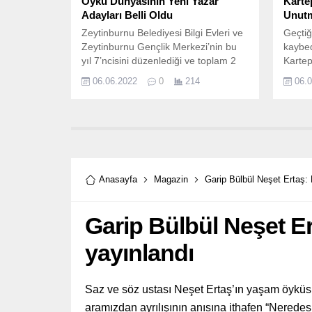
Öykü Dünyasının Yeni Yazar
Karte
Adayları Belli Oldu
Unut
Zeytinburnu Belediyesi Bilgi Evleri ve
Geçtiğ
Zeytinburnu Gençlik Merkezi’nin bu
kaybed
yıl 7’ncisini düzenlediği ve toplam 2
Kartep
bin 331 eserin kıyasıya yarıştığı
06.06.2022
0
214
06.
‘Öykü Yarışması’nın kazananları belli
oldu.
Anasayfa
Magazin
Garip Bülbül Neşet Ertaş:
Garip Bülbül Neşet E
yayınlandı
Saz ve söz ustası Neşet Ertaş’ın yaşam öyküs
aramızdan ayrılışının anısına ithafen “Neredes