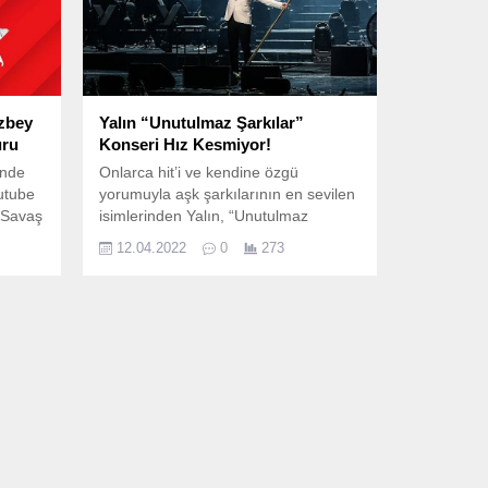
Özbey
Yalın “Unutulmaz Şarkılar”
uru
Konseri Hız Kesmiyor!
ünde
Onlarca hit’i ve kendine özgü
outube
yorumuyla aşk şarkılarının en sevilen
 Savaş
isimlerinden Yalın, “Unutulmaz
ki
Şarkılar” adını verdiği konser serisinin
12.04.2022
0
273
u
üçüncüsünü dün akşam görkemli
sahne şovu ve 27 kişilik dev bir
orkestra ile Zorlu PSM Turkcell
bey,
Sahnesi’nde sevenlerinin yoğun ilgisi
n öne
ile gerçekleştirdi! 2004 yılında
çıkardığı...