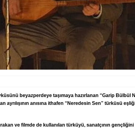
öyküsünü beyazperdeye taşımaya hazırlanan “Garip Bülbül N
an ayrılışının anısına ithafen “Neredesin Sen” türküsü eşliğ
bırakan ve filmde de kullanılan türküyü, sanatçının gençliğin