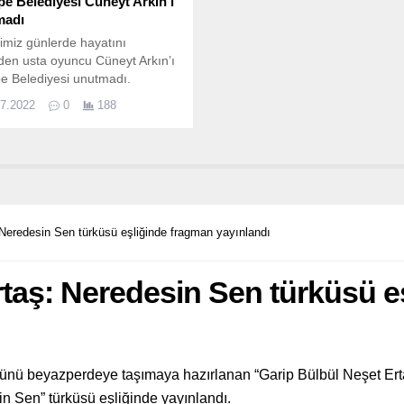
pe Belediyesi Cüneyt Arkın’ı
madı
imiz günlerde hayatını
en usta oyuncu Cüneyt Arkın’ı
e Belediyesi unutmadı.
07.2022
0
188
 Neredesin Sen türküsü eşliğinde fragman yayınlandı
rtaş: Neredesin Sen türküsü e
ünü beyazperdeye taşımaya hazırlanan “Garip Bülbül Neşet Ert
in Sen” türküsü eşliğinde yayınlandı.