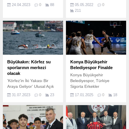
turnuvasında şampiyon
Gökhan Biçer ve Onur
24.04.2023
0
88
05.05.2022
0
Otopark takımı oldu.
Taştan’ın hedefi Paris.
211
Büyükakın: Körfez su
Konya Büyükşehir
sporlarının merkezi
Belediyespor Finalde
olacak
Konya Büyükşehir
'Körfez'in İki Yakası Bir
Belediyespor, Türkiye
Araya Geliyor' Ulusal Açık
Sigorta Erkekler
Su Yüzme Yarışları, Kocaeli
Federasyon Kupası’nda
31.07.2023
0
23
17.01.2025
0
18
Büyükşehir, Gölcük ve
finale yükseldi.
Derince belediyelerinin iş
birliğinde gerçekleştirildi
Kocaeli Büyükşehir
Belediyesi, Gölcük
Belediyesi, Derince