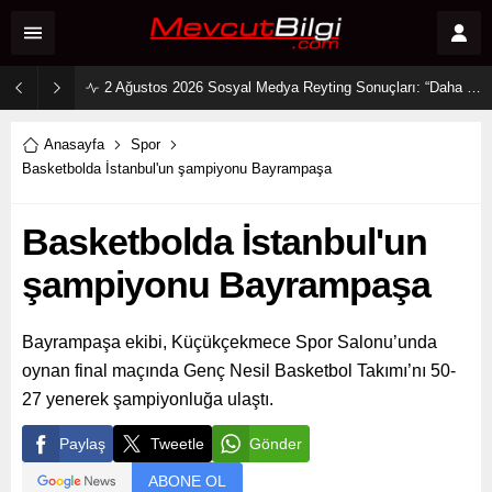
2 Ağustos 2026 Sosyal Medya Reyting Sonuçları: “Daha 17” Ekranlara Ambargo Koydu!
Anasayfa
Spor
Basketbolda İstanbul'un şampiyonu Bayrampaşa
Basketbolda İstanbul'un
şampiyonu Bayrampaşa
Bayrampaşa ekibi, Küçükçekmece Spor Salonu’unda
oynan final maçında Genç Nesil Basketbol Takımı’nı 50-
27 yenerek şampiyonluğa ulaştı.
Paylaş
Tweetle
Gönder
ABONE OL