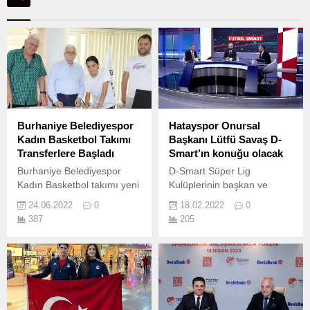
Burhaniye Belediyespor
Hatayspor Onursal
Kadın Basketbol Takımı
Başkanı Lütfü Savaş D-
Transferlere Başladı
Smart’ın konuğu olacak
Burhaniye Belediyespor
D-Smart Süper Lig
Kadın Basketbol takımı yeni
Kulüplerinin başkan ve
sezonda flaş transferlere
teknik adamlarını
24.06.2022
0
18.02.2022
0
imza atmaya başladı
ağırlamaya devam ediyor.
387
205
Burhaniye Belediyespor
Kadınlar Basketbol 1.