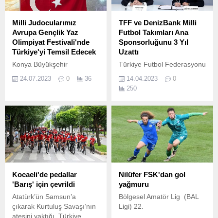
Milli Judocularımız
TFF ve DenizBank Milli
Avrupa Gençlik Yaz
Futbol Takımları Ana
Olimpiyat Festivali'nde
Sponsorluğunu 3 Yıl
Türkiye'yi Temsil Edecek
Uzattı
Konya Büyükşehir
Türkiye Futbol Federasyonu
Belediyespor Kulübü’nün
(TFF) ile DenizBank
24.07.2023
0
36
14.04.2023
0
başarılı judocuları Ömer
arasındaki sponsorluk
250
Faruk Turgutlu ile Avrupa ve
anlaşması 3 yıl uzatıldı.
dünya şampiyonu Sinem
Oruç, 25 – 28 Temmuz
tarihleri arasında
Slovenya’da düzenlenecek
Avrupa Gençlik Yaz
Olimpiyat Festivali’nde milli
formayla Türkiye’yi temsil
edecek.
Kocaeli'de pedallar
Nilüfer FSK'dan gol
'Barış' için çevrildi
yağmuru
Atatürk’ün Samsun’a
Bölgesel Amatör Lig (BAL
çıkarak Kurtuluş Savaşı’nın
Ligi) 22.
ateşini yaktığı, Türkiye