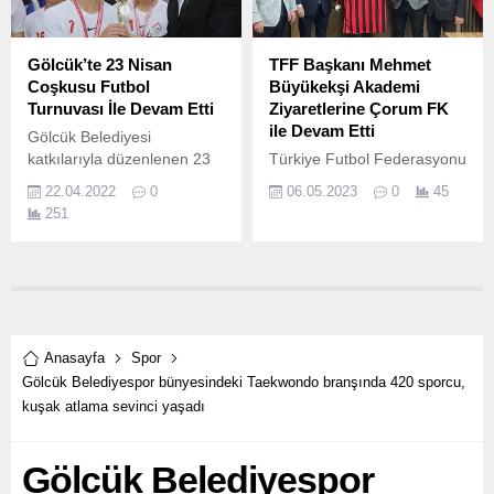
Belediyesi, Türkiye Yüzme
Federasyonu, Kocaeli
Gençlik ve Spor İl
Gölcük’te 23 Nisan
TFF Başkanı Mehmet
Müdürlüğü iş birliğiyle hafta
Coşkusu Futbol
Büyükekşi Akademi
sonunda yapılan Ulusal Açık
Turnuvası İle Devam Etti
Ziyaretlerine Çorum FK
Su Yüzme Yarışları,
ile Devam Etti
Gölcük Belediyesi
Derince...
katkılarıyla düzenlenen 23
Türkiye Futbol Federasyonu
Nisan Ulusal Egemenlik
Başkanı Mehmet Büyükekşi,
22.04.2022
0
06.05.2023
0
45
Kupası Futsal
Altyapı Akademileri Projesi
251
Turnuvası’nda dereceye
kapsamında Altyapı
giren okul takımları,
Akademilerinde Türkiye
düzenlenen törende
Modeli oluşturmak ve
ödüllendirildi.
sürdürebilmek adına
gerçekleştirdiği kulüp
akademileri ziyaretlerine
Çorum FK ile devam etti.
Anasayfa
Spor
Gölcük Belediyespor bünyesindeki Taekwondo branşında 420 sporcu,
kuşak atlama sevinci yaşadı
Gölcük Belediyespor