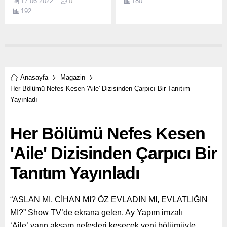
17.06.2022
0
180
birliğiyle Yenişehir
192
Belediyesi CNR EXPO Fuar
Merkezinde düzenlenen
Festival Voleybol Altyapılar
Türkiye Şampiyonası sona
erdi.
Anasayfa
Magazin
Her Bölümü Nefes Kesen 'Aile' Dizisinden Çarpıcı Bir Tanıtım
Yayınladı
Her Bölümü Nefes Kesen
'Aile' Dizisinden Çarpıcı Bir
Tanıtım Yayınladı
“ASLAN MI, CİHAN MI? ÖZ EVLADIN MI, EVLATLIĞIN
MI?” Show TV’de ekrana gelen, Ay Yapım imzalı
‘Aile’ yarın akşam nefesleri kesecek yeni bölümüyle