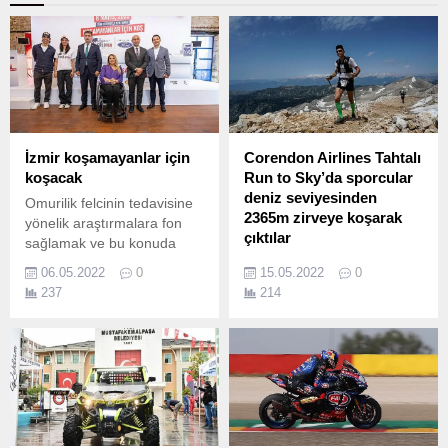
İzmir koşamayanlar için
Corendon Airlines Tahtalı
koşacak
Run to Sky’da sporcular
deniz seviyesinden
Omurilik felcinin tedavisine
2365m zirveye koşarak
yönelik araştırmalara fon
çıktılar
sağlamak ve bu konuda
farkındalık yaratmak için 8
Deniz seviyesinde başlayan
06.05.2022
0
15.05.2022
0
Mayıs Pazar günü tüm
ve 2365m yükseklikteki
237
214
dünyada aynı anda
Tahtalı Dağı’nın zirvesinde
koşulacak Wings for Life
sona eren Corendon
World Run 2022’ye
Airlines Tahtalı Run to Sky,
Türkiye’de yine İzmir ev
adrenalin dolu anlara sahne
sahipliği yapacak.
oldu.