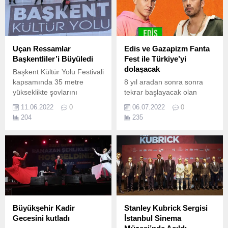
Uçan Ressamlar
Edis ve Gazapizm Fanta
Başkentliler’i Büyüledi
Fest ile Türkiye’yi
dolaşacak
Başkent Kültür Yolu Festivali
kapsamında 35 metre
8 yıl aradan sonra sonra
yükseklikte şovlarını
tekrar başlayacak olan
sergileyen Uçan Ressamlar,
Fanta Fest, 10 şehirde
11.06.2022
0
06.07.2022
0
merak ve heyecanla izlendi.
gençlere eğlence ve müzik
204
235
dolu bir dünya sunuyor.
Büyükşehir Kadir
Stanley Kubrick Sergisi
Gecesini kutladı
İstanbul Sinema