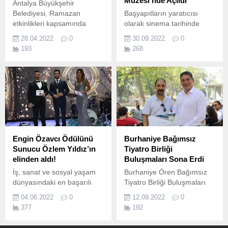
Müzesi’nde Açıldı
Antalya Büyükşehir
Belediyesi, Ramazan
Başyapıtların yaratıcısı
etkinlikleri kapsamında
olarak sinema tarihinde
Kadir Gecesi’ne özel
çığır açmış olan sinema
28.04.2022
0
30.09.2022
0
tasavvuf müziği konseri
dehası Stanley Kubrick
193
268
düzenlendi.
hakkında bugüne kadar
yapılmış en kapsamlı sergi
İstanbul Sinema Müzesi'nde
açıldı.
Engin Özavcı Ödülünü
Burhaniye Bağımsız
Sunucu Özlem Yıldız’ın
Tiyatro Birliği
elinden aldı!
Buluşmaları Sona Erdi
İş, sanat ve sosyal yaşam
Burhaniye Ören Bağımsız
dünyasındaki en başarılı
Tiyatro Birliği Buluşmaları
isimlerin ödül aldığı
son buldu.
04.06.2022
0
12.09.2022
0
Uluslararası Altın Kalite
377
192
Ödülleri gecesi 25 Mayıs’ta
İstanbul Dedeman Otel’de