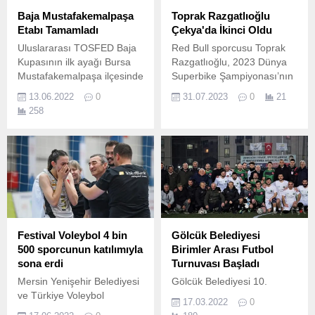
Baja Mustafakemalpaşa
Toprak Razgatlıoğlu
Etabı Tamamladı
Çekya'da İkinci Oldu
Uluslararası TOSFED Baja
Red Bull sporcusu Toprak
Kupasının ilk ayağı Bursa
Razgatlıoğlu, 2023 Dünya
Mustafakemalpaşa ilçesinde
Superbike Şampiyonası’nın
nefesleri kesen yarışlar ile
(WSBK) sekizinci durağı
13.06.2022
0
31.07.2023
0
21
start verdi.
olan Çekya hafta sonunda
258
ilk yarışta damalı bayrağı
ikinci sırada geçti.
Festival Voleybol 4 bin
Gölcük Belediyesi
500 sporcunun katılımıyla
Birimler Arası Futbol
sona erdi
Turnuvası Başladı
Mersin Yenişehir Belediyesi
Gölcük Belediyesi 10.
ve Türkiye Voleybol
17.03.2022
0
Federasyonu(TVF) iş