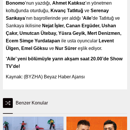
Bonomo
’nun
yazdığı,
Ahmet Katıksız
’ın yönetmen
koltuğunda oturduğu,
Kıvanç Tatlıtuğ
ve
Serenay
Sarıkaya
’nın başrollerinde yer aldığı
‘Aile’
de Tatlıtuğ ve
Sarıkaya ikilisine
Nejat İşler, Canan Ergüder, Ushan
Çakır, Umutcan Ütebay, Yüsra Geyik, Mert Denizmen,
Ecem Simge Yurdatapan
ile usta oyuncular
Levent
Ülgen, Emel Göksu
ve
Nur Sürer
eşlik ediyor.
‘Aile’ yeni bölümüyle yarın akşam saat 20.00’de Show
TV’de!
Kaynak: (BYZHA) Beyaz Haber Ajansı
Benzer Konular