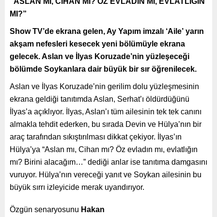
“ASLAN MI, CİHAN MI? ÖZ EVLADIN MI, EVLATLIĞIN
MI?”
Show TV’de ekrana gelen, Ay Yapım imzalı ‘Aile’ yarın
akşam nefesleri kesecek yeni bölümüyle ekrana
gelecek. Aslan ve İlyas Koruzade’nin yüzleşeceği
bölümde Soykanlara dair büyük bir sır öğrenilecek.
Aslan ve İlyas Koruzade’nin gerilim dolu yüzleşmesinin
ekrana geldiği tanıtımda Aslan, Serhat’ı öldürdüğünü
İlyas’a açıklıyor. İlyas, Aslan’ı tüm ailesinin tek tek canını
almakla tehdit ederken, bu sırada Devin ve Hülya’nın bir
araç tarafından sıkıştırılması dikkat çekiyor. İlyas’ın
Hülya’ya “Aslan mı, Cihan mı? Öz evladın mı, evlatlığın
mı? Birini alacağım…” dediği anlar ise tanıtıma damgasını
vuruyor. Hülya’nın vereceği yanıt ve Soykan ailesinin bu
büyük sırrı izleyicide merak uyandırıyor.
Özgün senaryosunu
Hakan