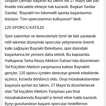
Gruptan çıkmayı başaran kız takımı ise 27 Mayıs’taki yarı
finalde mücadele etmeye hak kazandı. Başkan Serdar
Sandal, “Bayraklı’nın lokomotifi sporda başarılarımız
büyüyor. Tüm sporcularımızı kutluyorum” dedi.
120 SPORCU KATILDI
Spor yatırımları ve dereceleriyle İzmir’de fark yaratarak
milli takımlar düzeyinde sporcular yetişmesine önemli
katkı sağlayan Bayraklı Belediyesi, spor dalındaki
başarılarına bir yenisini daha ekledi. Bu kapsamda
Halkapınar Seha Aksoy Atletizm Sahası’nda düzenlenen
Taf Küçükler Atletizm yarışmasına katılan Bayraklılı
gençler, 120 sporcu içinden dereceye girerek erkeklerde
üçüncü, kızlarda dördüncü oldu. Grup müsabakalarından
başarıyla ayrılan kız takımı, 27 Mayıs’ta düzenlenecek
olan Taf küçükler Atletizm Yarışması yarı final
müsabakalarında Bayraklı’yı temsil etme hakkı kazandı.
İlçeyi gururlandıran başarılı sporcular hedeflerinin