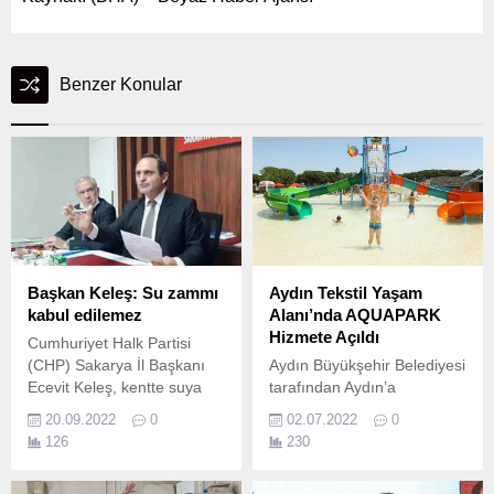
Benzer Konular
Başkan Keleş: Su zammı
Aydın Tekstil Yaşam
kabul edilemez
Alanı’nda AQUAPARK
Hizmete Açıldı
Cumhuriyet Halk Partisi
(CHP) Sakarya İl Başkanı
Aydın Büyükşehir Belediyesi
Ecevit Keleş, kentte suya
tarafından Aydın’a
yapılan yüzde 50 zamma
kazandırılan Aydın Tekstil
20.09.2022
0
02.07.2022
0
tepki gösterdi.
Yaşam Alanı çocukları da
126
230
mutlu ediyor.