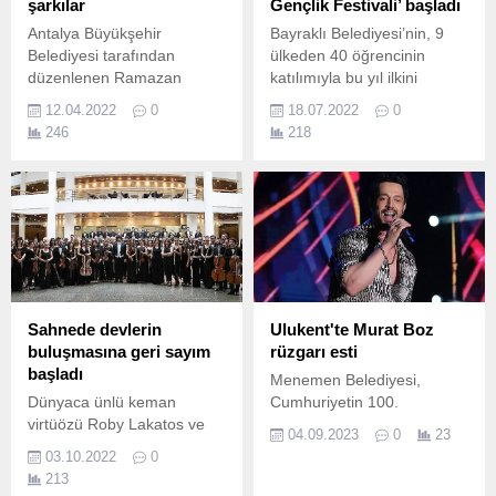
şarkılar
Gençlik Festivali’ başladı
Antalya Büyükşehir
Bayraklı Belediyesi’nin, 9
Belediyesi tarafından
ülkeden 40 öğrencinin
düzenlenen Ramazan
katılımıyla bu yıl ilkini
etkinlikleri birbirinden
gerçekleştirdiği
12.04.2022
0
18.07.2022
0
değerli sanatçıların katılımı
Uluslararası Gençlik
246
218
ile devam ediyor.
Çalıştayı, renkli görüntülerle
başladı.
Sahnede devlerin
Ulukent'te Murat Boz
buluşmasına geri sayım
rüzgarı esti
başladı
Menemen Belediyesi,
Dünyaca ünlü keman
Cumhuriyetin 100.
virtüözü Roby Lakatos ve
04.09.2023
0
23
kanun virtüözü, bestekâr
03.10.2022
0
Göksel Baktagir, Tekfen
213
Filarmoni’nin sonbahar