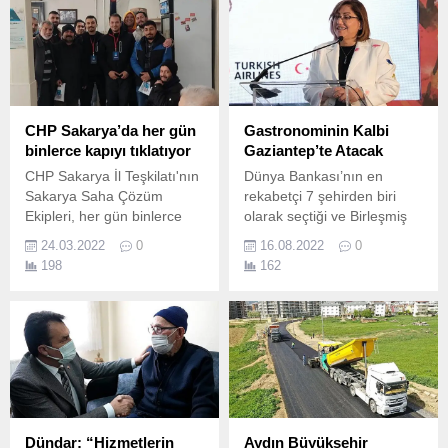
CHP Sakarya’da her gün
Gastronominin Kalbi
binlerce kapıyı tıklatıyor
Gaziantep’te Atacak
CHP Sakarya İl Teşkilatı'nın
Dünya Bankası’nın en
Sakarya Saha Çözüm
rekabetçi 7 şehirden biri
Ekipleri, her gün binlerce
olarak seçtiği ve Birleşmiş
esnaf ve haneyi ziyaret
Milletler Eğitim, Bilim ve
24.03.2022
0
16.08.2022
0
ediyor.
Kültür Örgütü’nün
198
162
(UNESCO) 116 şehir
arasında gastronomi
alanında Yaratıcı Şehirler
Ağı’nda (UCCN) Türkiye’yi
temsil eden ilk şehir olarak
listeye aldığı Gaziantep,
kadim mutfağıyla tekrar
dünya sahnesine çıkmaya
hazırlanıyor.
Dündar: “Hizmetlerin
Aydın Büyükşehir