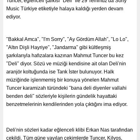
Tuncer, eğlenceli şarkısı "Deli" ile 29 Temmuz'da Sony
Music Türkiye etiketiyle halaya kaldığı yerden devam
ediyor.
"Bakkal Amca", "I'm Sorry", "Ay Gördüm Allah", "Lo Lo",
"Altın Dişli Hayriye", "Jandarma" gibi kültleşmiş
şarkılarıyla hafızalara kazınan Mahmut Tuncer bu kez
"Deli" diyor. Sözü ve müziği kendisine ait olan Deli'nin
aranjör koltuğunda ise Tarık İster bulunuyor. Halk
müziğinde işlenmemiş bir konuya yönelen Mahmut
Tuncer karamizah türündeki "bana deli diyenler vallahi
benden deli" sözleriyle kişilerin gündelik hayattaki
benzetmelerinin kendilerinden yola çıktığını ima ediyor.
Deli'nin sözleri kadar eğlenceli klibi Erkan Nas tarafından
çekildi. Tüm güne yayılan çekimlerde Tuncer, Kilyos,