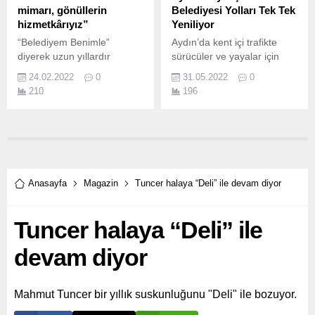
mimarı, gönüllerin
Belediyesi Yolları Tek Tek
hizmetkârıyız”
Yeniliyor
“Belediyem Benimle”
Aydın’da kent içi trafikte
diyerek uzun yıllardır
sürücüler ve yayalar için
çalmadık kapı, dokunmadık
konforlu yollar oluşturan
24.02.2022
0
31.05.2022
0
gönül bırakmayan
Aydın Büyükşehir
210
196
Osmangazi Belediyesi’nin
Belediyesi, birçok farklı
gönül ve hizmet seferberliği
noktada yol yapım
artarak sürüyor.
çalışmalarına hızla devam
ediyor.
Anasayfa
Magazin
Tuncer halaya “Deli” ile devam diyor
Tuncer halaya “Deli” ile
devam diyor
Mahmut Tuncer bir yıllık suskunluğunu "Deli" ile bozuyor.