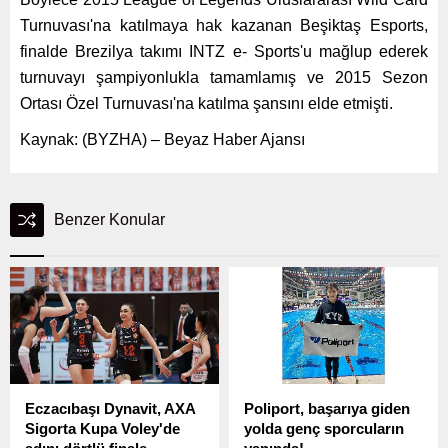
Turnuvası'na katılmaya hak kazanan Beşiktaş Esports,
finalde Brezilya takımı INTZ e- Sports'u mağlup ederek
turnuvayı şampiyonlukla tamamlamış ve 2015 Sezon
Ortası Özel Turnuvası'na katılma şansını elde etmişti.
Kaynak: (BYZHA) – Beyaz Haber Ajansı
Benzer Konular
Eczacıbaşı Dynavit, AXA
Poliport, başarıya giden
Sigorta Kupa Voley'de
yolda genç sporcuların