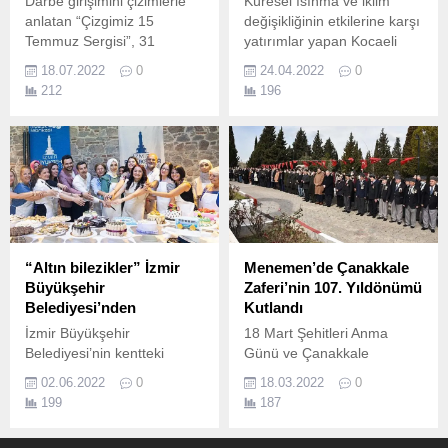
Darbe girişimini çizimlerle
Küresel ısınma ve iklim
anlatan “Çizgimiz 15
değişikliğinin etkilerine karşı
Temmuz Sergisi”, 31
yatırımlar yapan Kocaeli
Temmuz tarihine kadar
Büyükşehir Belediyesi İSU
18.07.2022
0
24.04.2022
0
Zeytinburnu 15 Temmuz
Genel Müdürlüğü, Kartepe
212
196
Meydanı’nda ziyarete açık
Köseköy ile Rahmiye
olacak.
Mahalleleri arasında yer
alan Beycemal deresinin
düzenli akışını sağlamak ve
çevre ile insan sağlığı için
tehdit oluşturulmaması için
ıslah çalışmaları
gerçekleştiriyor.
“Altın bilezikler” İzmir
Menemen’de Çanakkale
Büyükşehir
Zaferi’nin 107. Yıldönümü
Belediyesi’nden
Kutlandı
İzmir Büyükşehir
18 Mart Şehitleri Anma
Belediyesi’nin kentteki
Günü ve Çanakkale
işgücü potansiyelini
Zaferi’nin 107.
02.06.2022
0
18.03.2022
0
artırmak için 13 olan kurs
199
187
merkezi sayısını 26’ya
çıkarttığı Meslek