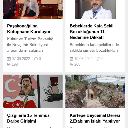
PaşakonağıI’na
Bebeklerde Kafa Şekil
Kütüphane Kuruluyor
Bozukluğunun 11
Nedenine Dikkat!
Kültür ve Turizm Bakanlığı
ile Nevşehir Belediyesi
Bebeklerin kafa şekillerinde
arasında imzalanan
sıklıkla simetri bozuklukları
protokol çerçevesinde
görülebiliyor.
07.09.2022
0
10.05.2022
0
Paşakonağı içerisinde
199
208
öğrencilerin ve
vatandaşların
faydalanabilecekleri bir
kütüphane kurulacak.
Çizgilerle 15 Temmuz
Kartepe Beycemal Deresi
Darbe Girişimi
2.Etabının Islahı Yapılıyor