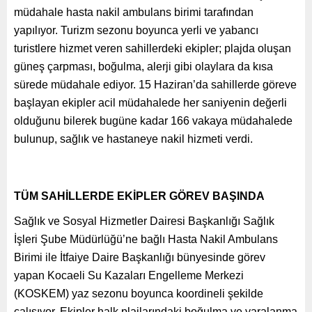
müdahale hasta nakil ambulans birimi tarafından
yapılıyor. Turizm sezonu boyunca yerli ve yabancı
turistlere hizmet veren sahillerdeki ekipler; plajda oluşan
güneş çarpması, boğulma, alerji gibi olaylara da kısa
sürede müdahale ediyor. 15 Haziran’da sahillerde göreve
başlayan ekipler acil müdahalede her saniyenin değerli
olduğunu bilerek bugüne kadar 166 vakaya müdahalede
bulunup, sağlık ve hastaneye nakil hizmeti verdi.
TÜM SAHİLLERDE EKİPLER GÖREV BAŞINDA
Sağlık ve Sosyal Hizmetler Dairesi Başkanlığı Sağlık
İşleri Şube Müdürlüğü’ne bağlı Hasta Nakil Ambulans
Birimi ile İtfaiye Daire Başkanlığı bünyesinde görev
yapan Kocaeli Su Kazaları Engelleme Merkezi
(KOSKEM) yaz sezonu boyunca koordineli şekilde
çalışıyor. Ekipler halk plajlarındaki boğulma ve yaralanma