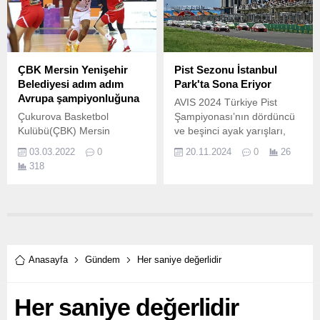
ÇBK Mersin Yenişehir
Pist Sezonu İstanbul
Belediyesi adım adım
Park'ta Sona Eriyor
Avrupa şampiyonluğuna
AVIS 2024 Türkiye Pist
Çukurova Basketbol
Şampiyonası’nın dördüncü
Kulübü(ÇBK) Mersin
ve beşinci ayak yarışları,
Yenişehir Belediyesi, FIBA
Türkiye Otomobil Sporları
03.03.2022
0
20.11.2024
0
26
Kadınlar Avrupa Kupası’nda
Federasyonu (TOSFED)
318
Ukrayna temsilcisi BC
tarafından 23-24 Kasım
Prometey’i 95-66'lık skorla
tarihlerinde İstanbul Park’ta
yenerek çeyrek finale
düzenleniyor.
yükseldi.
Anasayfa
Gündem
Her saniye değerlidir
Her saniye değerlidir