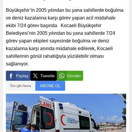
Büyükşehir’in 2005 yılından bu yana sahillerde boğulma
ve deniz kazalarına karşı görev yapan acil müdahale
ekibi 7/24 görev başında Kocaeli Büyükşehir
Belediyesi’nin 2005 yılından bu yana sahillerde 7/24
görev yapan ekipleri sayesinde boğulma ve deniz
kazalarına karşı anında müdahale edilerek, Kocaeli
sahillerinin gönül rahatlığıyla yüzülebilir olması
sağlanıyor.
Paylaş
Tweetle
Gönder
ABONE OL