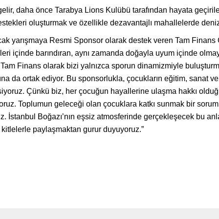
lir, daha önce Tarabya Lions Kulübü tarafından hayata geçirilen
estekleri oluşturmak ve özellikle dezavantajlı mahallelerde deni
acak yarışmaya Resmi Sponsor olarak destek veren Tam Finans
rleri içinde barındıran, aynı zamanda doğayla uyum içinde olmayı
, Tam Finans olarak bizi yalnızca sporun dinamizmiyle buluştur
na da ortak ediyor. Bu sponsorlukla, çocukların eğitim, sanat ve
yoruz. Çünkü biz, her çocuğun hayallerine ulaşma hakkı olduğu
oruz. Toplumun geleceği olan çocuklara katkı sunmak bir sorumlu
. İstanbul Boğazı’nın eşsiz atmosferinde gerçekleşecek bu anla
ş kitlelerle paylaşmaktan gurur duyuyoruz.”