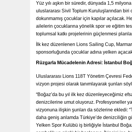
Yüz yılı aşkın bir süredir, dünyada 1,5 milyon
uluslararası Sivil Toplum Kuruluşlarından biri 
dokunmamış çocuklar için kapılar açılacak. Hed
ailelerin çocuklarına yönelik spor ve eğitim tes
toplumsal katkı projelerinin güçlenmesi planla
İlk kez düzenlenen Lions Sailing Cup, Marm
sponsorluğunda çocuklar adına yelken açaca
Rüzgarla Mücadelenin Adresi: İstanbul Boğ
Uluslararası Lions 118T Yönetim Çevresi Fe
vizyon projesi olarak tanımlayarak şunları söyl
“Boğaz’da bu yıl ilk kez düzenleyeceğimiz efsa
denizcilerine umut oluyoruz. Profesyoneller yar
vizyonuna ilişkin şunları da sözlerine ekledi
daha geniş anlamda Türkiye’de denizciliğin gü
Yelken Spor Kulübü iş birliğiyle İstanbul Boğ