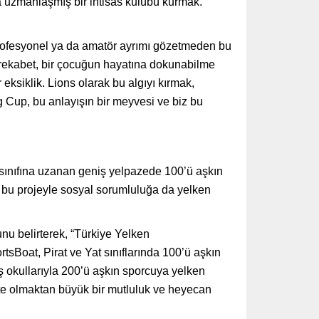
da uzmanlaşmış bir ihtisas kulübü kurmak.
 profesyonel ya da amatör ayrımı gözetmeden bu
 rekabet, bir çocuğun hayatına dokunabilme
 eksiklik. Lions olarak bu algıyı kırmak,
g Cup, bu anlayışın bir meyvesi ve biz bu
 sınıfına uzanan geniş yelpazede 100’ü aşkın
p, bu projeyle sosyal sorumluluğa da yelken
nu belirterek, “Türkiye Yelken
rtsBoat, Pirat ve Yat sınıflarında 100’ü aşkın
ış okullarıyla 200’ü aşkın sporcuya yelken
ikte olmaktan büyük bir mutluluk ve heyecan