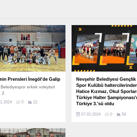
nin Prensleri İnegöl'de Galip
Nevşehir Belediyesi Gençlik
Spor Kulübü haltercilerinde
 Belediyespor erkek voleybol
Hatice Kızmaz, Okul Sporlar
, 2.
Türkiye Halter Şampiyonası
11.2024
0
22
Türkiye 3.'sü oldu
Türkiye Halter Federasyonu
07.03.2024
0
59
tarafından düzenlenen Genç Kız
B Okul Sporları Türkiye Halter
Şampiyonası Nevşehir’de
gerçekleştiriliyor.