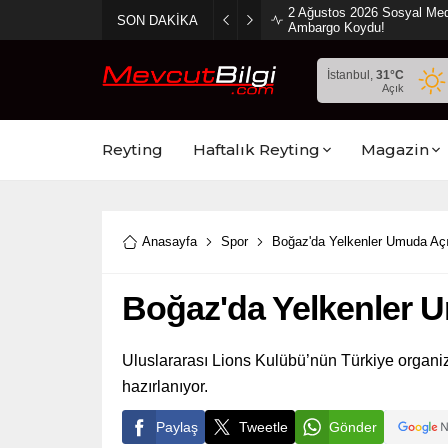
2 Ağustos 2026 Sosyal Med
SON DAKİKA
Ambargo Koydu!
İstanbul,
31
°C
Açık
Reyting
Haftalık Reyting
Magazin
Anasayfa
Spor
Boğaz'da Yelkenler Umuda Açı
Boğaz'da Yelkenler U
Uluslararası Lions Kulübü’nün Türkiye organi
hazırlanıyor.
Paylaş
Tweetle
Gönder