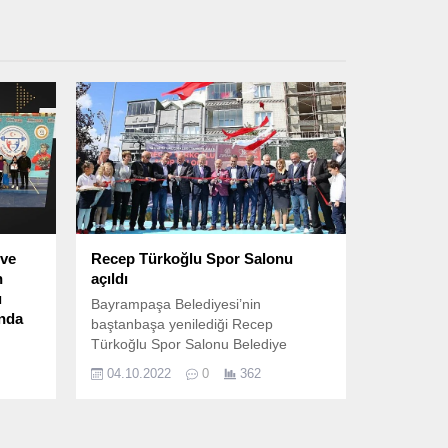
 ve
Recep Türkoğlu Spor Salonu
n
açıldı
ı
Bayrampaşa Belediyesi’nin
'nda
baştanbaşa yenilediği Recep
Türkoğlu Spor Salonu Belediye
Başkanı Atila Aydıner’in de katıldığı
04.10.2022
0
362
lar A-
törenle hizmete açıldı.