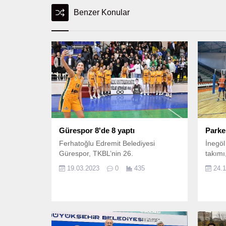
Benzer Konular
Gürespor 8'de 8 yaptı
Parke
Ferhatoğlu Edremit Belediyesi
İnegöl
Gürespor, TKBL’nin 26.
takımı
19.03.2023
0
435
24.