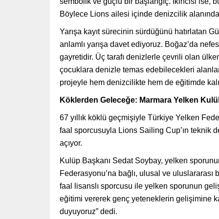
sembolik ve güçlü bir başlangıç. İkincisi ise,
Böylece Lions ailesi içinde denizcilik alanında
Yarışa kayıt sürecinin sürdüğünü hatırlatan G
anlamlı yarışa davet ediyoruz. Boğaz’da nefes
gayretidir. Üç tarafı denizlerle çevrili olan ül
çocuklara denizle temas edebilecekleri alanlar
projeyle hem denizcilikte hem de eğitimde kalı
Köklerden Geleceğe: Marmara Yelken Kul
67 yıllık köklü geçmişiyle Türkiye Yelken Fe
faal sporcusuyla Lions Sailing Cup’ın teknik d
açıyor.
Kulüp Başkanı Sedat Soybay, yelken sporunun s
Federasyonu’na bağlı, ulusal ve uluslararası ba
faal lisanslı sporcusu ile yelken sporunun gel
eğitimi vererek genç yeteneklerin gelişimine k
duyuyoruz” dedi.