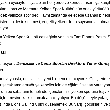
a yakın üyesiyle ihtiyaç olan her yerde ve konuda insanlığa karşı
olan
Lions ve Marmara Yelken Spor Kulübü’nün ortak yürüttüğü p
ef; yalnızca spor değil, aynı zamanda geleceğe uzanan bir eğitim
islerinin desteklenmesi, engelli yelkencilerin sayısının artırılmas
nıyor.
ara Yelken Spor Kulübü desteğinin yanı sıra Tam Finans Resm
k.
azı
derasyonu
Denizcilik ve Deniz Sporları Direktörü Yener Güreş
edi:
nevi yarışla, denizcilikte yeni bir pencere açıyoruz. Gençlerimi
ışacak ama amatör yelkenciler için de eğitim fırsatları yaratıyor
: “Tüm bu çabaların temelinde, gençlerimizi yelken sporuna teşvi
çlenmesine katkı sunmak amacı yatıyor. Bu düşünceyle yola çıktık
azı’nda Lions Sailing Cup’ı düzenlemek. Bu yarış, çocukların ve