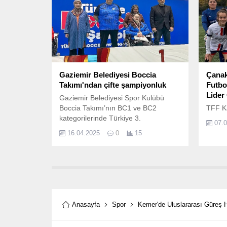
Gaziemir Belediyesi Boccia
Çanak
Takımı'ndan çifte şampiyonluk
Futbol
Lider
Gaziemir Belediyesi Spor Kulübü
Boccia Takımı’nın BC1 ve BC2
TFF Ka
kategorilerinde Türkiye 3.
07.
16.04.2025
0
15
Anasayfa
Spor
Kemer'de Uluslararası Güreş 