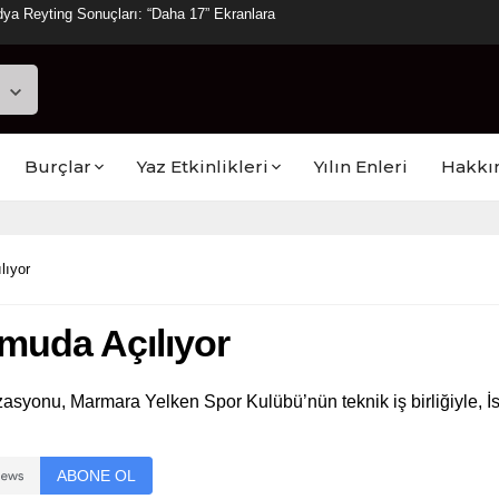
ya Reyting Sonuçları: “Daha 17” Ekranlara
Burçlar
Yaz Etkinlikleri
Yılın Enleri
Hakkı
lıyor
muda Açılıyor
zasyonu, Marmara Yelken Spor Kulübü’nün teknik iş birliğiyle, 
ABONE OL