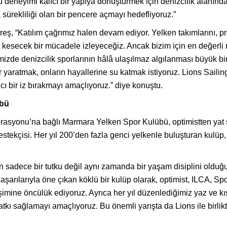
 bu deneyimi kalıcı bir yapıya dönüştürmek için denizcilik alanın
 sürekliliği olan bir pencere açmayı hedefliyoruz.”
üreş, “Katılım çağrımız halen devam ediyor. Yelken takımlarını,
 kesecek bir mücadele izleyeceğiz. Ancak bizim için en değerli
kemizde denizcilik sporlarının hâlâ ulaşılmaz algılanması büyük bir
 yaratmak, onların hayallerine su katmak istiyoruz. Lions Sailin
cı bir iz bırakmayı amaçlıyoruz.” diye konuştu.
übü
derasyonu’na bağlı Marmara Yelken Spor Kulübü, optimistten yat
estekçisi. Her yıl 200’den fazla genci yelkenle buluşturan kulü
adece bir tutku değil aynı zamanda bir yaşam disiplini olduğu
şarılarıyla öne çıkan köklü bir kulüp olarak, optimist, ILCA, Spo
işimine öncülük ediyoruz. Ayrıca her yıl düzenlediğimiz yaz ve k
atkı sağlamayı amaçlıyoruz. Bu önemli yarışta da Lions ile birl