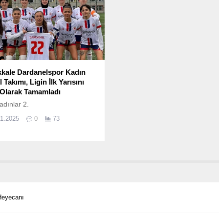
kale Dardanelspor Kadın
 Takımı, Ligin İlk Yarısını
 Olarak Tamamladı
dınlar 2.
01.2025
0
73
Heyecanı