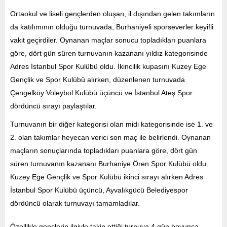
Ortaokul ve liseli gençlerden oluşan, il dışından gelen takımların
da katılımının olduğu turnuvada, Burhaniyeli sporseverler keyifli
vakit geçirdiler. Oynanan maçlar sonucu topladıkları puanlara
göre, dört gün süren turnuvanın kazananı yıldız kategorisinde
Adres İstanbul Spor Kulübü oldu. İkincilik kupasını Kuzey Ege
Gençlik ve Spor Kulübü alırken, düzenlenen turnuvada
Çengelköy Voleybol Kulübü üçüncü ve İstanbul Ateş Spor
dördüncü sırayı paylaştılar.
Turnuvanın bir diğer kategorisi olan midi kategorisinde ise 1. ve
2. olan takımlar heyecan verici son maç ile belirlendi. Oynanan
maçların sonuçlarında topladıkları puanlara göre, dört gün
süren turnuvanın kazananı Burhaniye Ören Spor Kulübü oldu.
Kuzey Ege Gençlik ve Spor Kulübü ikinci sırayı alırken Adres
İstanbul Spor Kulübü üçüncü, Ayvalıkgücü Belediyespor
dördüncü olarak turnuvayı tamamladılar.
Özellikle gençlerin ilgiyle takip ettiği turnuva 4 gün boyunca