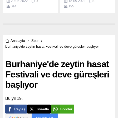
29.05.2022
0
18.05.2022
0
Gülen, Okul Sporları Yıldız
Turnuvası sona erdi.
314
195
Halter Türkiye
Şampiyonası’nda
koparmada 50 kg, silkmede
ise 62 kg kaldırarak Türkiye
2.
Anasayfa
Spor
Burhaniye'de zeytin hasat Festivali ve deve güreşleri başlıyor
Burhaniye'de zeytin hasat
Festivali ve deve güreşleri
başlıyor
Bu yıl 19.
Paylaş
Tweetle
Gönder