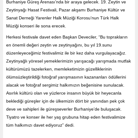
Burhaniye Güreş Arenası’nda bir araya gelecek. 19. Zeytin ve
Zeytinyağı Hasat Festivali, Pazar akşamı Burhaniye Kültür ve
Sanat Derneği Yarenler Halk Müziği Korosu’nun Türk Halk
Müziği konseri ile sona erecek.
Herkesi festivale davet eden Başkan Deveciler, “Bu toprakların
en önemli değeri zeytin ve zeytinyağını, bu yıl 19.sunu
düzenleyeceğimiz festivalimiz ile bir kez daha vurgulayacağız.
Zeytinyağlı yöresel yemeklerimizin yarışacağı yarışmada mutfak
kültürümüzü tazelerken, memleketimizin güzelliklerinin
ölümsüzleştirildiği fotoğraf yarışmasının kazananları ödüllerini
alacak ve fotoğraf sergimiz halkımızın beğenisine sunulacak.
Asırlık kültürü olan ve yüzlerce insanın büyük bir heyecanla
beklediği güreşler için de ülkemizin dört bir yanından pek çok
deve ve sahipleri ile güreşseverler Burhaniye’de buluşacak.
Tiyatro ve konser ile her yaş grubuna hitap eden festivalimize
tüm halkımızı davet ediyoruz” dedi.