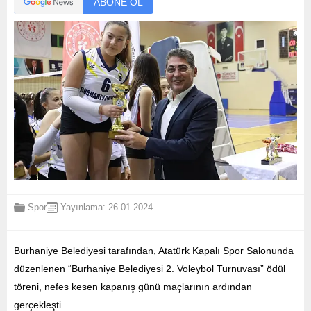
ABONE OL
Spor
Yayınlama: 26.01.2024
Burhaniye Belediyesi tarafından, Atatürk Kapalı Spor Salonunda
düzenlenen “Burhaniye Belediyesi 2. Voleybol Turnuvası” ödül
töreni, nefes kesen kapanış günü maçlarının ardından
gerçekleşti.