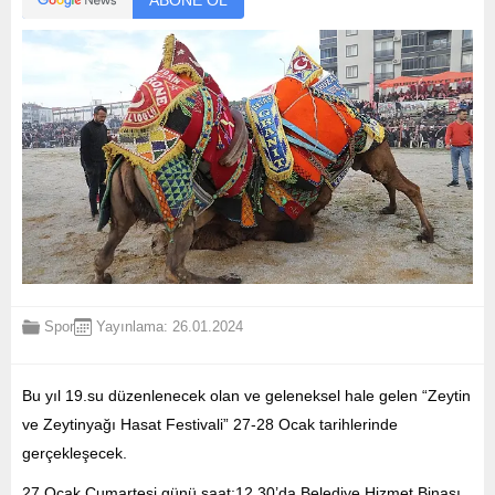
ABONE OL
Spor
Yayınlama: 26.01.2024
Bu yıl 19.su düzenlenecek olan ve geleneksel hale gelen “Zeytin
ve Zeytinyağı Hasat Festivali” 27-28 Ocak tarihlerinde
gerçekleşecek.
27 Ocak Cumartesi günü saat:12.30’da Belediye Hizmet Binası