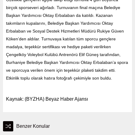
birçok sporseveri ağırladı. Turnuvanın final maçına Belediye
Başkan Yardımcısı Oktay Erbalaban da katıldı. Kazanan
takımların kupalarını, Belediye Başkan Yardımcısı Oktay
Erbalaban ve Sosyal Destek Hizmetleri Müdürü Rukiye Güven
Köken’den aldılar. Turnuvaya katılan tüm sporcu gençlere
madalya, teşekkür sertifikası ve hediye paketi verilirken
Çengelköy Voleybol Kulübü Antrenörü Elif Güneş tarafından,
Burhaniye Belediye Başkan Yardımcısı Oktay Erbalaban’a spora
ve sporcuya verilen önem için teşekkür plaketi takdim etti.
Etkinlik toplu olarak hatıra fotoğrafı çekimiyle son buldu.
Kaynak: (BYZHA) Beyaz Haber Ajansı
Benzer Konular