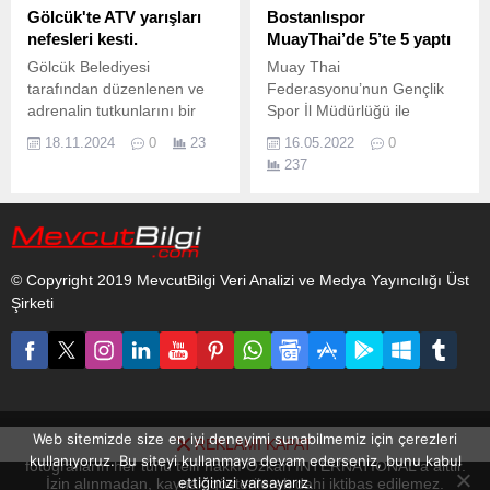
Gölcük'te ATV yarışları
Bostanlıspor
nefesleri kesti.
MuayThai’de 5’te 5 yaptı
Gölcük Belediyesi
Muay Thai
tarafından düzenlenen ve
Federasyonu’nun Gençlik
adrenalin tutkunlarını bir
Spor İl Müdürlüğü ile
araya getiren 1.
ortaklaşa düzenlediği Muay
18.11.2024
0
23
16.05.2022
0
Thai 19 Mayıs Atatürk’ü
237
Anma Muay Thai Ege Bölge
Şampiyonası Atatürk Stadı
Boks Salonunda yapıldı.
© Copyright 2019 MevcutBilgi Veri Analizi ve Medya Yayıncılığı Üst
Şirketi
Web sitemizde size en iyi deneyimi sunabilmemiz için çerezleri
REKLAMI KAPAT
www.mevcutbilgi.com internet sitesinde yayınlanan yazı, haber ve
kullanıyoruz. Bu siteyi kullanmaya devam ederseniz, bunu kabul
fotoğrafların her türlü telif hakkı Ozkan INTERNATIONAL'a aittir.
ettiğinizi varsayarız.
İzin alınmadan, kaynak gösterilerek dahi iktibas edilemez.