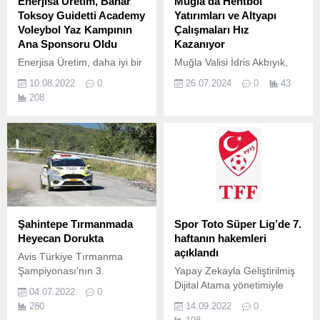
Enerjisa Üretim, Bahar
Muğla'da Hentbol
Toksoy Guidetti Academy
Yatırımları ve Altyapı
Voleybol Yaz Kampının
Çalışmaları Hız
Ana Sponsoru Oldu
Kazanıyor
Enerjisa Üretim, daha iyi bir
Muğla Valisi İdris Akbıyık,
gelecek için topluma ve
Muğla Büyükşehir Belediye
10.08.2022
0
26.07.2024
0
43
çevreye katkısını artırmak
Başkanı Ahmet Aras, Muğla
208
amacıyla farklı alanlarda
Gençlik ve Spor İl Müdürü
yürüttüğü çalışmaları
Musa Kazım Açıkbaş,
sürdürüyor.
Köyceğiz Belediye Başkanı
Ali Erdoğan ve Köyceğiz
Spor İlçe Müdürü Mehmet
Kaleli ile yapılan
görüşmelerde, hentbola
yapılan yatırımlar ve
gelecekteki projeler masaya
Şahintepe Tırmanmada
Spor Toto Süper Lig’de 7.
yatırıldı.
Heyecan Dorukta
haftanın hakemleri
açıklandı
Avis Türkiye Tırmanma
Şampiyonası'nın 3.
Yapay Zekayla Geliştirilmiş
Dijital Atama yönetimiyle
04.07.2022
0
Spor Toto Süper Lig'in 7.
280
14.09.2022
0