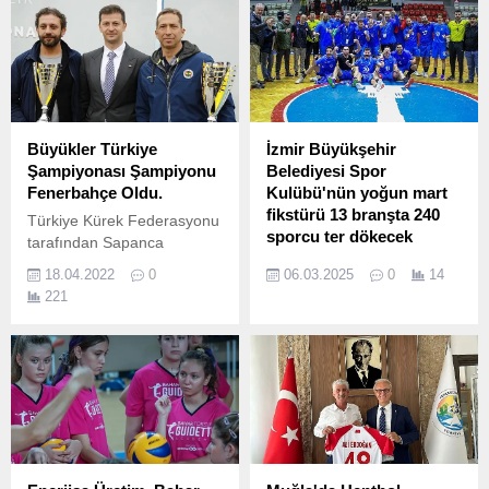
Büyükler Türkiye
İzmir Büyükşehir
Şampiyonası Şampiyonu
Belediyesi Spor
Fenerbahçe Oldu.
Kulübü'nün yoğun mart
fikstürü 13 branşta 240
Türkiye Kürek Federasyonu
sporcu ter dökecek
tarafından Sapanca
Gölü’nde düzenlenen
İzmir Büyükşehir Belediyesi
18.04.2022
0
06.03.2025
0
14
Sanmar Denizcilik Büyükler
Spor Kulübü, mart ayında
221
Türkiye Şampiyonası sona
düzenlenecek ulusal ve
erdi.
uluslararası turnuvalarda
107’si 18 yaş altı olmak
üzere toplam 240 sporcu ve
26 antrenör ile yer alacak.