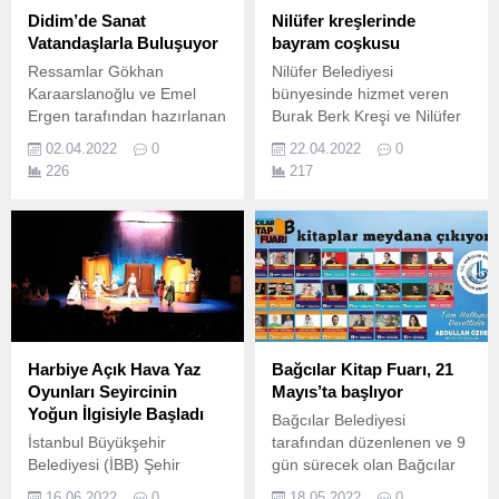
Didim’de Sanat
Nilüfer kreşlerinde
Vatandaşlarla Buluşuyor
bayram coşkusu
Ressamlar Gökhan
Nilüfer Belediyesi
Karaarslanoğlu ve Emel
bünyesinde hizmet veren
Ergen tarafından hazırlanan
Burak Berk Kreşi ve Nilüfer
resim sergisi, Altınkum
Çamlıca Kreşi öğrencileri 23
02.04.2022
0
22.04.2022
0
Mahallesi'nde bulunan
Nisan Ulusal Egemenlik ve
226
217
Didim Belediyesi Ek Hizmet
Çocuk Bayramı’nı,
Binası'nda vatandaşlar ile
hazırladıkları gösterilerle
buluştu.
coşkuyla kutladı.
Harbiye Açık Hava Yaz
Bağcılar Kitap Fuarı, 21
Oyunları Seyircinin
Mayıs’ta başlıyor
Yoğun İlgisiyle Başladı
Bağcılar Belediyesi
İstanbul Büyükşehir
tarafından düzenlenen ve 9
Belediyesi (İBB) Şehir
gün sürecek olan Bağcılar
Tiyatroları, her yaştan
Kitap Fuarı, 21 Mayıs 2022
16.06.2022
0
18.05.2022
0