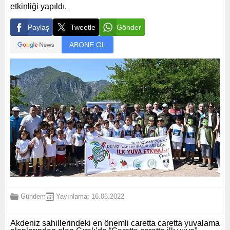
etkinliği yapıldı.
Paylaş
Tweetle
Gönder
ABONE OL
Gündem
Yayınlama: 16.06.2022
Akdeniz sahillerindeki en önemli caretta caretta yuvalama