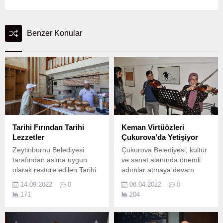
Benzer Konular
Tarihi Fırından Tarihi
Keman Virtüözleri
Lezzetler
Çukurova’da Yetişiyor
Zeytinburnu Belediyesi
Çukurova Belediyesi, kültür
tarafından aslına uygun
ve sanat alanında önemli
olarak restore edilen Tarihi
adımlar atmaya devam
Merkez Efendi Fırını’nda,
ediyor.
14.09.2022
0
08.04.2022
0
12 bin yıllık ata
171
204
tohumlarında elde edilen
buğdaylarla hazırlanan
ekmekler lezzetseverlerin