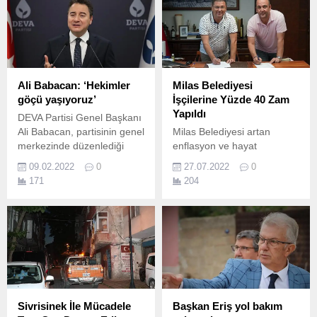
beğenisine sunuluyor.
Ali Babacan: ‘Hekimler
Milas Belediyesi
göçü yaşıyoruz’
İşçilerine Yüzde 40 Zam
Yapıldı
DEVA Partisi Genel Başkanı
Ali Babacan, partisinin genel
Milas Belediyesi artan
merkezinde düzenlediği
enflasyon ve hayat
haftalık değerlendirme
pahalılığından dolayı
09.02.2022
0
27.07.2022
0
toplantısında gündemi
iyileştirme zammı
171
204
değerlendirdi.
konusunda yetkili sendika
ile anlaşma imzaladı.
Sivrisinek İle Mücadele
Başkan Eriş yol bakım