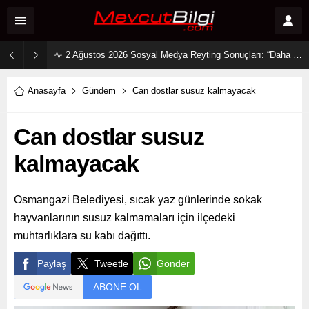
2 Ağustos 2026 Sosyal Medya Reyting Sonuçları: “Daha 17” Ekranlara Ambargo Koydu!
Anasayfa
Gündem
Can dostlar susuz kalmayacak
Can dostlar susuz
kalmayacak
Osmangazi Belediyesi, sıcak yaz günlerinde sokak
hayvanlarının susuz kalmamaları için ilçedeki
muhtarlıklara su kabı dağıttı.
Paylaş
Tweetle
Gönder
ABONE OL