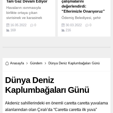
Tam Gaz Devam Ediyor
çalışmalarını
değerlendirdi:
Havaların ısınmasıyla
“Ellerimizle Onarıyoruz”
birlikte ortaya çıkan
sivrisinek ve karasinek
Ödemiş Belediyesi, şehir
sorununa erkenden çözüm
merkezinde farklı
16.05.2022
0
30.03.2022
0
üreten Zeytinburnu
kurumların altyapı
169
216
Belediyesi, 13 mahallede
çalışmaları sonrası
kanal sisleme çalışması
yıpranan yollarda bakım,
yaparak larva oluşumunun
onarım ve yenileme
önüne geçti.
çalışmalarını sürdürüyor.
Anasayfa
Gündem
Dünya Deniz Kaplumbağaları Günü
Dünya Deniz
Kaplumbağaları Günü
Akdeniz sahillerindeki en önemli caretta caretta yuvalama
alanlarından olan Çıralı’da “Caretta caretta ilk yuva”