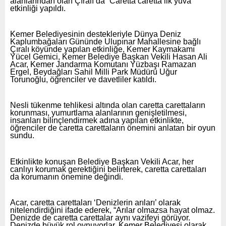
alanlarından olan Çıralı’da “Caretta caretta ilk yuva”
etkinliği yapıldı.
Kemer Belediyesinin destekleriyle Dünya Deniz
Kaplumbağaları Gününde Ulupınar Mahallesine bağlı
Çıralı köyünde yapılan etkinliğe, Kemer Kaymakamı
Yücel Gemici, Kemer Belediye Başkan Vekili Hasan Ali
Acar, Kemer Jandarma Komutanı Yüzbaşı Ramazan
Ergel, Beydağları Sahil Milli Park Müdürü Uğur
Torunoğlu, öğrenciler ve davetliler katıldı.
Nesli tükenme tehlikesi altında olan caretta carettaların
korunması, yumurtlama alanlarının genişletilmesi,
insanları bilinçlendirmek adına yapılan etkinlikte,
öğrenciler de caretta carettaların önemini anlatan bir oyun
sundu.
Etkinlikte konuşan Belediye Başkan Vekili Acar, her
canlıyı korumak gerektiğini belirterek, caretta carettaları
da korumanın önemine değindi.
Acar, caretta carettaları ‘Denizlerin arıları’ olarak
nitelendirdiğini ifade ederek, “Arılar olmazsa hayat olmaz.
Denizde de caretta carettalar aynı vazifeyi görüyor.
Denizde büyük rol oynuyorlar. Kemer Belediyesi olarak