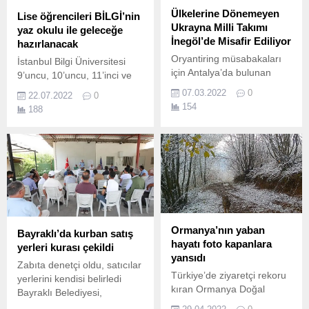
Ülkelerine Dönemeyen
Lise öğrencileri BİLGİ’nin
Ukrayna Milli Takımı
yaz okulu ile geleceğe
İnegöl’de Misafir Ediliyor
hazırlanacak
Oryantiring müsabakaları
İstanbul Bilgi Üniversitesi
için Antalya’da bulunan
9’uncu, 10’uncu, 11’inci ve
Ukrayna İşitme Engelli
12’nci sınıf lise öğrencilerine
07.03.2022
0
22.07.2022
0
Oryantiring Milli Takımı,
yönelik 8-19 Ağustos 2022
154
188
Rusya-Ukrayna savaşı
tarihlerinde
nedeniyle ülkelerine
santralistanbul Kampüsü’nde
dönemedi.
“BİLGİ Lise Yaz Okulu”
düzenliyor.
Ormanya’nın yaban
Bayraklı’da kurban satış
hayatı foto kapanlara
yerleri kurası çekildi
yansıdı
Zabıta denetçi oldu, satıcılar
Türkiye’de ziyaretçi rekoru
yerlerini kendisi belirledi
kıran Ormanya Doğal
Bayraklı Belediyesi,
Yaşam Parkında, yaban
Doğançay’daki kurban satış