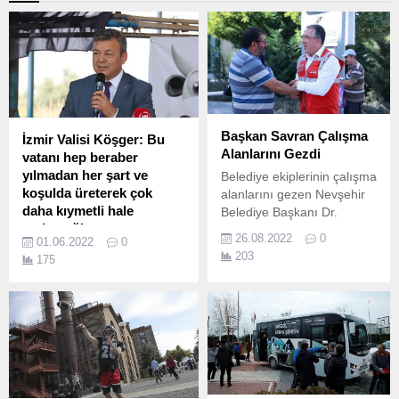
Başkan Savran Çalışma
İzmir Valisi Köşger: Bu
Alanlarını Gezdi
vatanı hep beraber
yılmadan her şart ve
Belediye ekiplerinin çalışma
koşulda üreterek çok
alanlarını gezen Nevşehir
daha kıymetli hale
Belediye Başkanı Dr.
getireceğiz
26.08.2022
0
01.06.2022
0
1 Haziran Dünya Süt Günü,
203
175
İzmir’in tüm ilçelerinde
yapılan etkinliklerle kutlandı.