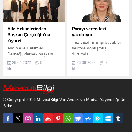
Aile Hekimlerinden
Parayı veren tezi
Başkan Çerçioğlu’na
yazdırıyor
Ziyaret
'Tez yazdırma' işi büyük bir
Aydın Aile Hekimleri
sektöre dönüşmüş
Derneği, dernek başkanı
durumda.
Nebi Sökmen önderliğinde
29.04.2022
0
23.09.2022
0
Başkan Çerçioğlu’na
nezaket ziyaretinde
bulundu.
© Copyright 2019 MevcutBilgi Veri Analizi ve Medya Yayıncılığı Üst
Şirketi