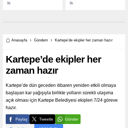
Kocaeli'nin tüm ilçelerine
araç hediye etti.
giderek vatandaşımıza
hizmet sunmaya devam
ediyor.
Anasayfa
Gündem
Kartepe’de ekipler her zaman hazır
Kartepe’de ekipler her
zaman hazır
Kartepe’de dün geceden itibaren yeniden etkili olmaya
başlayan kar yağışıyla birlikte yolların sürekli ulaşıma
açık olması için Kartepe Belediyesi ekipleri 7/24 göreve
hazır.
Paylaş
Tweetle
Gönder