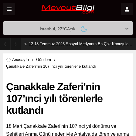
İstanbul,
27
°C
Açık
12-18 Temmuz 2026 Sosyal Medyanın En Çok Konuşulan Dizi Çiftleri: Zirvede Kıyasıya Rekabet!
Anasayfa
Gündem
Çanakkale Zaferi’nin 107’ınci yılı törenlerle kutlandı
Çanakkale Zaferi’nin
107’ınci yılı törenlerle
kutlandı
18 Mart Çanakkale Zaferi'nin 107’nci yıl dönümü ve
Şehitleri Anma Günü nedeniyle Antalya’da tören ve anma