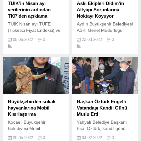
anda arz – talep
TÜİK’in Nisan ayı
Aski Ekipleri Didim’in
dengesinde oluşan
verilerinin ardından
Altyapı Sorunlarına
dengesizlik için çözüm
TKP’den açıklama
Noktayı Koyuyor
olabileceği görüşünü
TÜİK Nisan ayı TÜFE
Aydın Büyükşehir Belediyesi
paylaştı.
(Tüketici Fiyat Endeksi) ve
ASKİ Genel Müdürlüğü
Yİ-ÜFE (Yurt İçi Üretici Fiyat
ekipleri tarafından Didim'in
05.05.2022
0
23.03.2022
0
Endeksi) verilerini açıkladı.
farklı noktalarında
gerçekleştirilen içme ve
yağmur suyu hattı
çalışmalarında sona gelindi.
Büyükşehirden sokak
Başkan Öztürk Engelli
hayvanlarına Mobil
Vatandaşı Kandil Günü
Kısırlaştırma
Mutlu Etti
Kocaeli Büyükşehir
Yahyalı Belediye Başkanı
Belediyesi Mobil
Esat Öztürk, kandil günü
Kısırlaştırma Aracı ile
engelli vatandaşa akülü
20.05.2022
0
04.02.2022
0