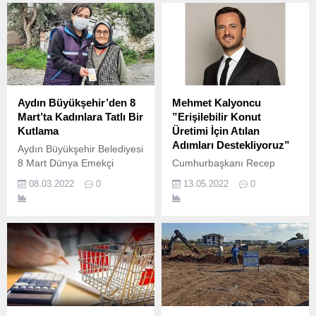
Aydın Büyükşehir’den 8
Mehmet Kalyoncu
Mart’ta Kadınlara Tatlı Bir
”Erişilebilir Konut
Kutlama
Üretimi İçin Atılan
Adımları Destekliyoruz”
Aydın Büyükşehir Belediyesi
8 Mart Dünya Emekçi
Cumhurbaşkanı Recep
Kadınlar Günü’ndeki bir dizi
Tayyip Erdoğan’ın konut
08.03.2022
0
13.05.2022
0
etkinliğine tatlı bir kutlama
finansmanına yönelik
da ekledi.
açıkladığı paketlerin hem
konut alacakları hem de
sektörü teşvik eden bir
gelişme olduğunu belirten
GYODER Yönetim Kurulu
Başkanı Mehmet Kalyoncu,
bu adımın özellikle yeni
konut arzını artırarak şu