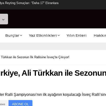
ya Reyting Sonuçları: “Daha 17” Ekranlara
Burçlar
Yaz Etkinlikleri
Yılın Enleri
Hakkı
 Türkkan ile Sezonun İlk Rallisine İsveç'te Çıkıyor!
iye, Ali Türkkan ile Sezonun İ
 Ralli Şampiyonası’nın ilk ayağının koşulacağı İsveç Ralli’sine
ABONE OL