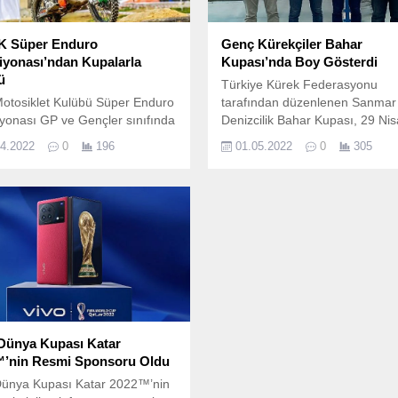
K Süper Enduro
Genç Kürekçiler Bahar
yonası’ndan Kupalarla
Kupası’nda Boy Gösterdi
ü
Türkiye Kürek Federasyonu
Motosiklet Kulübü Süper Enduro
tarafından düzenlenen Sanmar
onası GP ve Gençler sınıfında
Denizcilik Bahar Kupası, 29 Nis
onaya start verdi.
Mayıs tarihlerinde Sakarya-
04.2022
0
196
01.05.2022
0
305
Kırkpınar’da gerçekleştirildi.
 Dünya Kupası Katar
’nin Resmi Sponsoru Oldu
Dünya Kupası Katar 2022™’nin