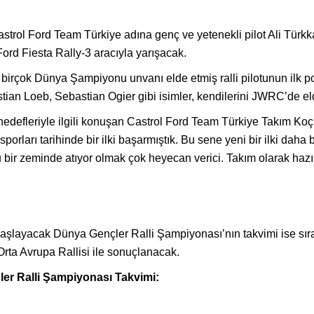
astrol Ford Team Türkiye adına genç ve yetenekli pilot Ali Türkk
Ford Fiesta Rally-3 aracıyla yarışacak.
rçok Dünya Şampiyonu unvanı elde etmiş ralli pilotunun ilk pod
astian Loeb, Sebastian Ogier gibi isimler, kendilerini JWRC’de el
hedefleriyle ilgili konuşan Castrol Ford Team Türkiye Takım Koç
orları tarihinde bir ilki başarmıştık. Bu sene yeni bir ilki daha 
lu bir zeminde atıyor olmak çok heyecan verici. Takım olarak hazı
aşlayacak Dünya Gençler Ralli Şampiyonası’nın takvimi ise sırası
Orta Avrupa Rallisi ile sonuçlanacak.
er Ralli Şampiyonası Takvimi: