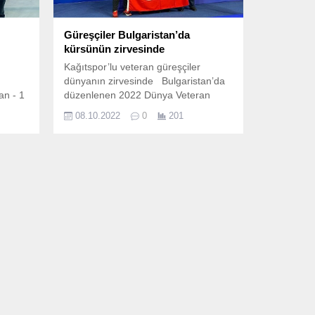
Güreşçiler Bulgaristan’da
kürsünün zirvesinde
Kağıtspor’lu veteran güreşçiler
dünyanın zirvesinde Bulgaristan’da
an - 1
düzenlenen 2022 Dünya Veteran
Güreş Şampiyonasında mücadele
08.10.2022
0
201
eden Kocaeli Büyükşehir Belediye
Kağıtspor’un deneyimli antrenör ve
sporcuları şampiyonadan
madalyalarla döndü.