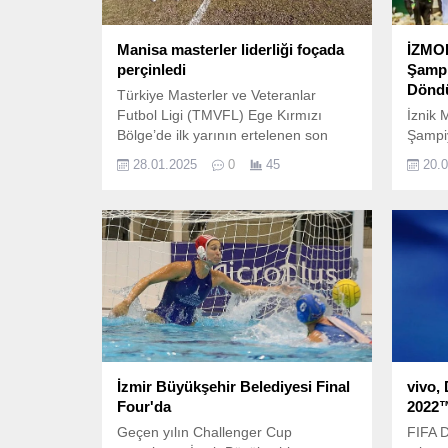
Manisa masterler liderliği foçada
İZMO
perçinledi
Şampi
Dönd
Türkiye Masterler ve Veteranlar
Futbol Ligi (TMVFL) Ege Kırmızı
İznik 
Bölge’de ilk yarının ertelenen son
Şampiy
maçı Foça’da oynandı.
Şampiy
28.01.2025
0
45
20.
İzmir Büyükşehir Belediyesi Final
vivo,
Four'da
2022™
Geçen yılın Challenger Cup
FIFA 