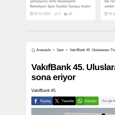
şampiyonu İzmir Büyükşehir
tek re
Belediyesi Spor Kulübü Sutopu Kadın
sektör 
Takımı, LEN Challenger Cup Kadınlar
FIFA’n
09.12.2024
0
18
26.
2.
açık v
sahipl
dünyan
tutkun
şampi
verici
Anasayfa
Spor
VakıfBank 45. Uluslararası Tra
VakıfBank 45. Uluslar
sona eriyor
VakıfBank 45.
Paylaş
Tweetle
Gönder