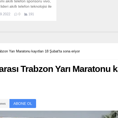
smi akıllı telefon sponsoru vivo,
lideri akıllı telefon teknolojisi ile
ın Katar’da tüm insanlar için
09.2022
0
191
e kapsayıcı bir etkinliğe ev
iği yapmasına yardımcı olacak,
ın dört bir yanındaki futbol
larını birbirine bağlayacak ve
yona boyunca her heyecan
 anın kutlanmasını sağlayacak.
bzon Yarı Maratonu kayıtları 18 Şubat'ta sona eriyor
arası Trabzon Yarı Maratonu ka
ABONE OL