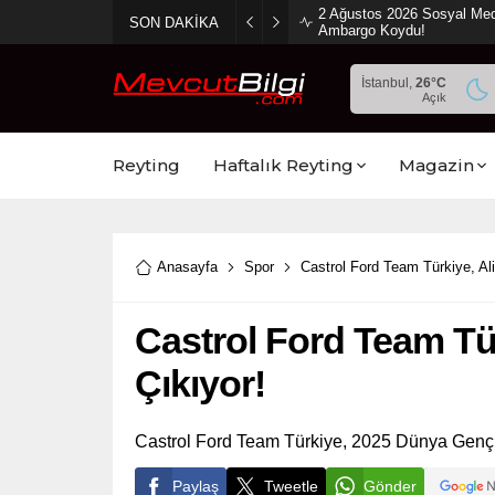
2 Ağustos 2026 Sosyal Med
SON DAKİKA
Ambargo Koydu!
İstanbul,
26
°C
Açık
Reyting
Haftalık Reyting
Magazin
Anasayfa
Spor
Castrol Ford Team Türkiye, Ali
Castrol Ford Team Türk
Çıkıyor!
Castrol Ford Team Türkiye, 2025 Dünya Gençler
Paylaş
Tweetle
Gönder