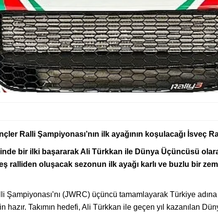
er Ralli Şampiyonası’nın ilk ayağının koşulacağı İsveç Rall
hinde bir ilki başararak Ali Türkkan ile Dünya Üçüncüsü ol
ş ralliden oluşacak sezonun ilk ayağı karlı ve buzlu bir zemi
i Şampiyonası’nı (JWRC) üçüncü tamamlayarak Türkiye adına bi
için hazır. Takımın hedefi, Ali Türkkan ile geçen yıl kazanılan Dü