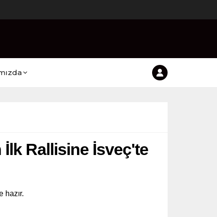
mızda
lk Rallisine İsveç'te
 hazır.