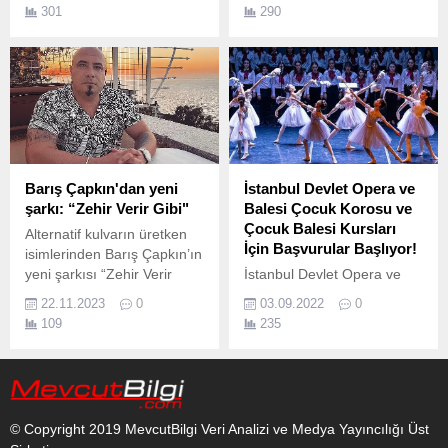
Aliağa Belediyesi Sanatevi
Laboratuvar Uzmanlığı ile
301
290
(ASEV) Türk Halk Müziği
doğaya ve cilde saygılı
(THM) Korosu, Bahar
ürünler geliştiren dünyaca
Konseri ile halk müziği
ünlü Fransız kozmetik
tutkunlarına unutulmaz bir
markası Yves Rocher, Miray
müzik ziyafeti sundu.
Daner ile başlayan
heyecanlı iş birliğini keyifli
bir davet ile 3 Ekim
Pazartesi akşamı, Bebek’te
tanıttı.
Barış Çapkın'dan yeni
İstanbul Devlet Opera ve
şarkı: “Zehir Verir Gibi"
Balesi Çocuk Korosu ve
Çocuk Balesi Kursları
Alternatif kulvarın üretken
İçin Başvurular Başlıyor!
isimlerinden Barış Çapkın’ın
yeni şarkısı “Zehir Verir
İstanbul Devlet Opera ve
Gibi”, On Air Music Co.
Balesi Müdürlüğü
22.11.2023
0
03.09.2022
0
bünyesinde çalışmalarını
109
235
sürdürmekte olan Çocuk
Korosu ve Çocuk Balesi
Kurslarında, yeni kursiyer
alımı sınavı için başvurular
başlıyor.
© Copyright 2019 MevcutBilgi Veri Analizi ve Medya Yayıncılığı Üst