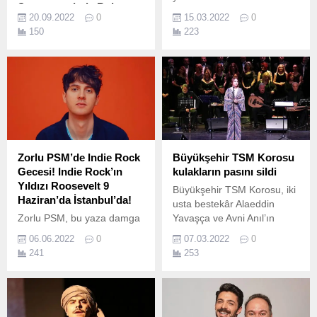
Sanatseverlerle Buluştu
sosyal uygulamaları hayata
20.09.2022
0
15.03.2022
0
Hepsiburada’nın
geçiren Çankaya Belediyesi,
150
223
sanatseverleri çağdaş
üniversite öğrencilerine
sanatla buluşturduğu
ücretsiz akşam yemeği
platformu SanatBurada,
uygulamasında genç
genç sanatçıların yeni
müzisyenleri desteklemek
eserlerinden oluşan ilk özel
için canlı müzik
seçkisiyle açıldı.
sahnelemeye başladı.
Zorlu PSM’de Indie Rock
Büyükşehir TSM Korosu
Gecesi! Indie Rock’ın
kulakların pasını sildi
Yıldızı Roosevelt 9
Büyükşehir TSM Korosu, iki
Haziran’da İstanbul’da!
usta bestekâr Alaeddin
Zorlu PSM, bu yaza damga
Yavaşça ve Avni Anıl’ın
vuracak isimleri PSM Loves
unutulmaz şarkılarını
06.06.2022
0
07.03.2022
0
Summer konser serisi ile
Kocaeli sanatseverler için
241
253
açıkladı.
seslendirdi Sanata ve
sanatçıya büyük değer
veren Kocaeli Büyükşehir
Belediyesi müzik severleri
konsersiz bırakmıyor.