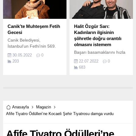
Canik’te Muhteşem Fetih
Halit Özgür Sarı:
Gecesi
Kadınların ilgisinin
şöhretle doğru orantılı
Canik Belediyesi,
olmasını istemem
İstanbul’un Fethi’nin 569.
Başarı basamaklarını hızla
30.05.2022
0
tırmanan Halit Özgür Sarı,
203
22.07.2022
0
bu hafta Hakan Gence ile
683
Sıkı Muhabbet'in konuğu
Hürriyet YouTube kanalında
yayınlanan ‘Hakan Gence
ile Sıkı Muhabbet’
programının bu haftaki
konuğu Halit Özgür Sarı
oldu.
Anasayfa
Magazin
Afife Tiyatro Ödülleri’ne Kocaeli Şehir Tiyatrosu damga vurdu
Afife Tiyatro Ödülleri’ne