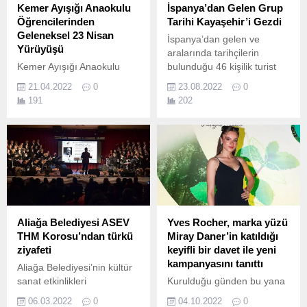
Kemer Ayışığı Anaokulu
İspanya’dan Gelen Grup
Öğrencilerinden
Tarihi Kayaşehir’i Gezdi
Geleneksel 23 Nisan
İspanya’dan gelen ve
Yürüyüşü
aralarında tarihçilerin
Kemer Ayışığı Anaokulu
bulunduğu 46 kişilik turist
öğretmen ve öğrencileri her
grubu Nevşehir Belediyesi
21.04.2022
0
23.08.2022
0
yıl yaptıkları geleneksel 23
tarafından turizme
191
202
Nisan Ulusal Egemenlik ve
kazandırılan tarihi
Çocuk Bayramı yürüyüşünü
Kayaşehir’i gezdi.
gerçekleştirdi.
Aliağa Belediyesi ASEV
Yves Rocher, marka yüzü
THM Korosu’ndan türkü
Miray Daner’in katıldığı
ziyafeti
keyifli bir davet ile yeni
kampanyasını tanıttı
Aliağa Belediyesi’nin kültür
sanat etkinlikleri
Kurulduğu günden bu yana
kapsamında sahne alan
Bitkisel Kozmetik
06.03.2022
0
04.10.2022
0