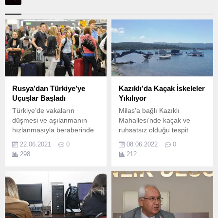
Rusya’dan Türkiye’ye
Kazıklı’da Kaçak İskeleler
Uçuşlar Başladı
Yıkılıyor
Türkiye’de vakaların
Milas’a bağlı Kazıklı
düşmesi ve aşılanmanın
Mahallesi’nde kaçak ve
hızlanmasıyla beraberinde
ruhsatsız olduğu tespit
Rusya vatandaşlarının
elden iskelelerin yıkımı
22.06.2021
0
08.06.2022
0
Türkiye’ye uçuşuna izin
gerçekleşiyor… Jandarma
298
212
verdi. Rusya’nın başkenti
ve Sahil Güvenlik ekipleri
Moskova’daki Vnukova
koordinasyonunda Milas
Havalimanı’ndan kalkan
Belediyesi Fen İşleri
THY’ye ait uçak, 132
Müdürlüğü ekipleri
yolcusuyla saat 05.40’da
tarafından gerçekleştirilen
Antalya Havalimanı’na indi.
yıkım işlemlerinde kaçak ve
Yasağın kalkmasıyla
ruhsatsız olduğu belirlenen