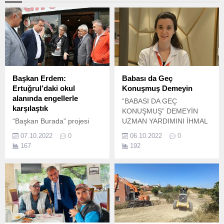
Başkan Erdem:
Babası da Geç
Ertuğrul’daki okul
Konuşmuş Demeyin
alanında engellerle
“BABASI DA GEÇ
karşılaştık
KONUŞMUŞ” DEMEYİN
“Başkan Burada” projesi
UZMAN YARDIMINI İHMAL
kapsamında bu hafta
ETMEYİN Bebeklerde dil
07.10.2022
0
06.10.2022
0
Ertuğrul Mahallesi’ne giden
gelişimi, doğumla başlayan
167
192
Başkan Turgay Erdem,
uzun bir serüven olarak
bölgenin önemli ihtiyacı olan
karşımıza çıkıyor.
okul sorununu çözüme
kavuşturmak istediklerini
ancak bu konuda engellerle
karşılaştıklarını ifade etti.