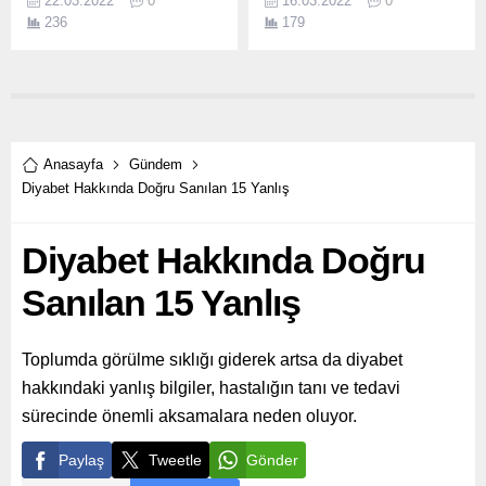
22.03.2022
0
16.03.2022
0
Başkanının da doğum günü
Okuma etkinlikleri
236
179
olduğunu öğrenen özel
kapsamında düzenlenen
çocuklar, mutfağa girerek
Sabahattin Ali
önce pasta, ardından
Buluşması’nda ünlü şair ve
sürpriz doğum günü yaptı.
yazarın Edremit’te ki
anılarını öğrencilerle
paylaştı.
Anasayfa
Gündem
Diyabet Hakkında Doğru Sanılan 15 Yanlış
Diyabet Hakkında Doğru
Sanılan 15 Yanlış
Toplumda görülme sıklığı giderek artsa da diyabet
hakkındaki yanlış bilgiler, hastalığın tanı ve tedavi
sürecinde önemli aksamalara neden oluyor.
Paylaş
Tweetle
Gönder