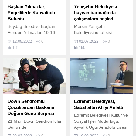
Başkan Yılmazlar,
Yenişehir Belediyesi
Engellilerle Kahvaltıda
hayvan barınağında
Buluştu
çalışmalara başladı
Beydağ Belediye Başkanı
Mersin Yenişehir
Feridun Yılmazlar, 10-16
Belediyesine tahsisi
Mayıs Engelliler Günü
gerçekleşen Mersin
12.05.2022
0
01.07.2022
0
dolayısıyla düzenledikleri
Üniversitesi Çiftlikköy
181
190
kahvaltı programında
Kampüsü’nde bulunan
engellilerle bir araya geldi.
hayvan barınağında
yenileme çalışmaları
başladı.
Down Sendromlu
Edremit Belediyesi,
Çocuklardan Başkana
Sabahattin Ali’yi Anlattı
Doğum Günü Serprizi
Edremit Belediyesi Kültür ve
21 Mart Down Sendromlular
Sosyal İşler Müdürlüğü,
Günü’nde
Ayvalık Uğur Anadolu Lisesi
Mustafakemalpaşa Belediye
Edebiyat Günü ve Kitap