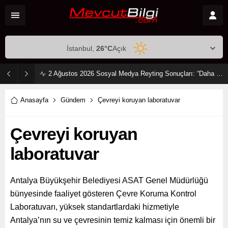
İstanbul,
26
°C
Açık
2 Ağustos 2026 Sosyal Medya Reyting Sonuçları: “Daha 17” Ekranlara Ambargo Koydu!
Anasayfa
Gündem
Çevreyi koruyan laboratuvar
Çevreyi koruyan
laboratuvar
Antalya Büyükşehir Belediyesi ASAT Genel Müdürlüğü
bünyesinde faaliyet gösteren Çevre Koruma Kontrol
Laboratuvarı, yüksek standartlardaki hizmetiyle
Antalya’nın su ve çevresinin temiz kalması için önemli bir