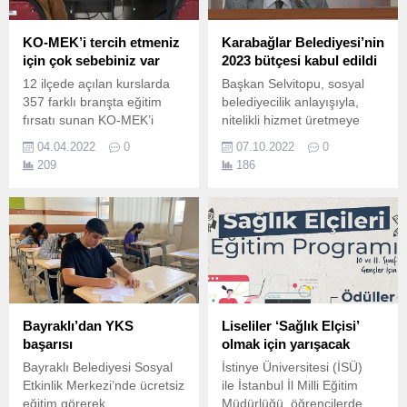
beraber Ruslar tur
15 iskelenin yıkımı sürüyor.
şirketlerine akın ettiler.
KO-MEK’i tercih etmeniz
Karabağlar Belediyesi’nin
için çok sebebiniz var
2023 bütçesi kabul edildi
12 ilçede açılan kurslarda
Başkan Selvitopu, sosyal
357 farklı branşta eğitim
belediyecilik anlayışıyla,
fırsatı sunan KO-MEK’i
nitelikli hizmet üretmeye
tercih etmeniz için çok
devam edeceklerini söyledi.
04.04.2022
0
07.10.2022
0
sayıda sebebiniz var
209
186
Kocaeli Büyükşehir
Belediyesi Meslek ve Sanat
Eğitim Kursları (KO-MEK),
Kocaeli genelinde verdiği
eğitimlerle şimdiye kadar
binlerce kişiye meslek ve
sanat alanında umut
kapısı...
Bayraklı’dan YKS
Liseliler ‘Sağlık Elçisi’
başarısı
olmak için yarışacak
Bayraklı Belediyesi Sosyal
İstinye Üniversitesi (İSÜ)
Etkinlik Merkezi’nde ücretsiz
ile İstanbul İl Milli Eğitim
eğitim görerek,
Müdürlüğü, öğrencilerde