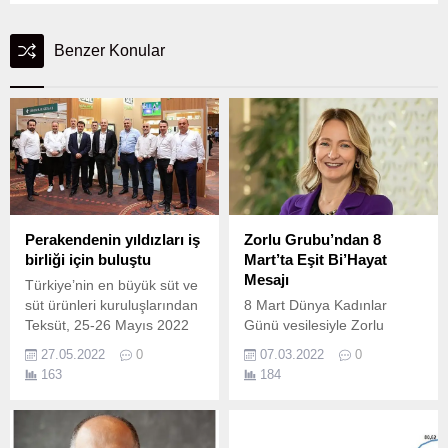
Benzer Konular
Perakendenin yıldızları iş
Zorlu Grubu’ndan 8
birliği için buluştu
Mart’ta Eşit Bi’Hayat
Mesajı
Türkiye’nin en büyük süt ve
süt ürünleri kuruluşlarından
8 Mart Dünya Kadınlar
Teksüt, 25-26 Mayıs 2022
Günü vesilesiyle Zorlu
tarihlerinde WOW
Grubu’nun toplumsal
27.05.2022
0
07.03.2022
0
Convention Center'da
cinsiyet eşitliği yaklaşımı
163
184
gerçekleştirilen Yerli Market
“Eşit Bi’Hayat”a ve bu
Haftası'na katıldı.
alanda yaptığı çalışmalara
değinen Zorlu Holding
Yönetim Kurulu Üyesi ve