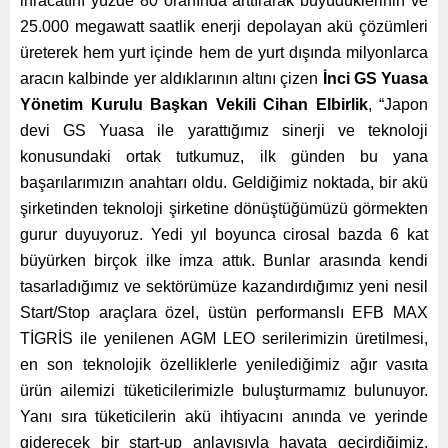
ihracatını yüzde 80 oranında arttırarak büyüdüklerinin ve
25.000 megawatt saatlik enerji depolayan akü çözümleri
üreterek hem yurt içinde hem de yurt dışında milyonlarca
aracın kalbinde yer aldıklarının altını çizen
İnci GS Yuasa
Yönetim Kurulu Başkan Vekili Cihan Elbirlik
, “Japon
devi GS Yuasa ile yarattığımız sinerji ve teknoloji
konusundaki ortak tutkumuz, ilk günden bu yana
başarılarımızın anahtarı oldu. Geldiğimiz noktada, bir akü
şirketinden teknoloji şirketine dönüştüğümüzü görmekten
gurur duyuyoruz. Yedi yıl boyunca cirosal bazda 6 kat
büyürken birçok ilke imza attık. Bunlar arasında kendi
tasarladığımız ve sektörümüze kazandırdığımız yeni nesil
Start/Stop araçlara özel, üstün performanslı EFB MAX
TİGRİS ile yenilenen AGM LEO serilerimizin üretilmesi,
en son teknolojik özelliklerle yenilediğimiz ağır vasıta
ürün ailemizi tüketicilerimizle buluşturmamız bulunuyor.
Yanı sıra tüketicilerin akü ihtiyacını anında ve yerinde
giderecek bir start-up anlayışıyla hayata geçirdiğimiz,