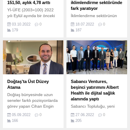
151,50, aylık 4,78 arttı
iklimlendirme sektöründe
fark yaratıyor
Yİ-ÜFE (2003=100) 2022
yılı Eylül ayında bir önceki
İklimlendirme sektörünün
aya göre 4,78, bir önceki
inovatif öncüsü Systemair,
03.10.2022
0
18.07.2022
0
yılın Aralık ayına göre
Yaşam Döngüsü
179
187
82,45, bir önceki yılın aynı
Değerlendirme metodu ile
ayına göre 151,50 ve on iki
Türkiye’de kendi sektöründe
aylık ortalamalara göre
ürünlerinin yaşam döngüsü
114,02 artış gösterdi.
boyunca yarattığı etkileri
belirleyen ilk firma oldu
Avrupa Yeşil Mutabakatının
gündemde olması ve
Türkiye tarafından Yeşil
Mutabakat Eylem Planı'nın
Doğtaş’ta Üst Düzey
Sabancı Ventures,
hazırlanmasının ardından
Atama
beşinci yatırımını Albert
üretim, tüketim ve geri...
Health ile dijital sağlık
Doğtaş bünyesinde uzun
alanında yaptı
seneler farklı pozisyonlarda
görev yapan Cihan Engin
Sabancı Topluluğu, yeni
Pusuluk ‘Satış ve Ticari
ekonomi odaklı uzun vadeli
05.09.2022
0
27.06.2022
0
Pazarlama Direktörü’
büyüme stratejisi
166
205
pozisyonuna atandı.
kapsamında, Sabancı
Holding’in Kurumsal Girişim