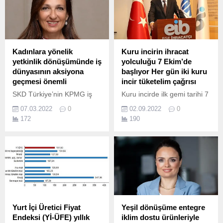
Kadınlara yönelik
Kuru incirin ihracat
yetkinlik dönüşümünde iş
yolculuğu 7 Ekim’de
dünyasının aksiyona
başlıyor Her gün iki kuru
geçmesi önemli
incir tüketelim çağrısı
SKD Türkiye’nin KPMG iş
Kuru incirde ilk gemi tarihi 7
birliğiyle gerçekleştirdiği
Ekim oldu Tüm semavi
07.03.2022
0
02.09.2022
0
“İşin Geleceği ve Kadın
dinlerde kutsal meyve
172
190
İstihdamı Projesi”nin baz
olarak tanımlanan, Noel
veri analiz çalışmasının ilk
sofralarının vazgeçilmezi,
sonuçları açıklandı.
Cennet meyvesi kuru incirin
ihracat yolculuğu 7 Ekim
2022 Cuma günü
başlayacak.
Yurt İçi Üretici Fiyat
Yeşil dönüşüme entegre
Endeksi (Yİ-ÜFE) yıllık
iklim dostu ürünleriyle