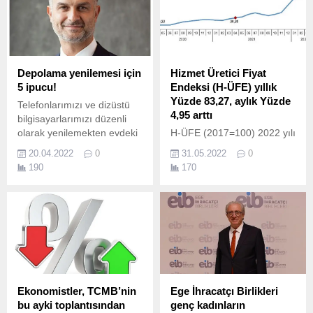
Toplumsal Cinsiyet Eşitliği
Komitesi Başkanı Selen
Zorlu Melik: “Tüm dünyada
kadınların uğradığı
ayrımcılık ve eşitsizlikler,
Depolama yenilemesi için
Hizmet Üretici Fiyat
toplumsal ve ekonomik...
5 ipucu!
Endeksi (H-ÜFE) yıllık
Yüzde 83,27, aylık Yüzde
Telefonlarımızı ve dizüstü
4,95 arttı
bilgisayarlarımızı düzenli
olarak yenilemekten evdeki
H-ÜFE (2017=100) 2022 yılı
WiFi'mızı tekrar
Nisan ayında bir önceki aya
20.04.2022
0
31.05.2022
0
değerlendirmeye kadar,
göre 4,95, bir önceki yılın
190
170
teknoloji yenilemeleri günlük
Aralık ayına göre 29,86, bir
hayatımızın önemli bir
önceki yılın aynı ayına göre
parçası oldu.
83,27 ve on iki aylık
ortalamalara göre 51,60
artış gösterdi.
Ekonomistler, TCMB’nin
Ege İhracatçı Birlikleri
bu ayki toplantısından
genç kadınların