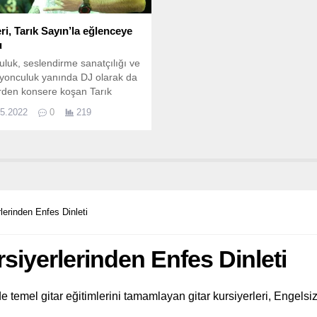
ri, Tarık Sayın’la eğlenceye
u
luk, seslendirme sanatçılığı ve
zyonculuk yanında DJ olarak da
rden konsere koşan Tarık
 Kayseri'de gençlerle buluştu
05.2022
0
219
hteşem performanslara imza
rlerinden Enfes Dinleti
rsiyerlerinden Enfes Dinleti
 temel gitar eğitimlerini tamamlayan gitar kursiyerleri, Engelsiz 