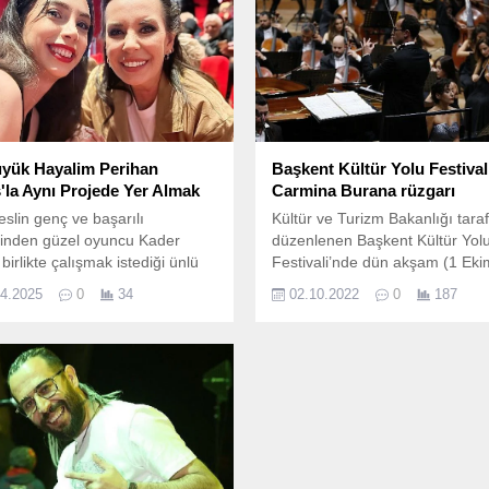
yük Hayalim Perihan
Başkent Kültür Yolu Festival
'la Aynı Projede Yer Almak
Carmina Burana rüzgarı
eslin genç ve başarılı
Kültür ve Turizm Bakanlığı tara
rinden güzel oyuncu Kader
düzenlenen Başkent Kültür Yol
 birlikte çalışmak istediği ünlü
Festivali’nde dün akşam (1 Eki
ıkladı.
2022, Cumartesi) Carmina Bur
04.2025
0
34
02.10.2022
0
187
rüzgârı esti.