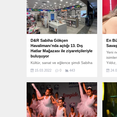
D&R Sabiha Gökçen
En Bü
Havalimanı’nda açtığı 13. Dış
Savaş
Hatlar Mağazası ile ziyaretçileriyle
Yeni n
buluşuyor
isimle
Kültür, sanat ve eğlence şimdi Sabiha
Yıldız,
Gökçen Havalimanı dış hatlarda!
ismi aç
15.03.2022
0
443
24.
2022 yılındaki büyüme grafiğini
Türkiye’nin farklı şehirlerinde açtığı
yeni mağazaları ile sürdüren D&R,
İstanbul’daki kültür noktalarına bir
yenisini daha ekledi.