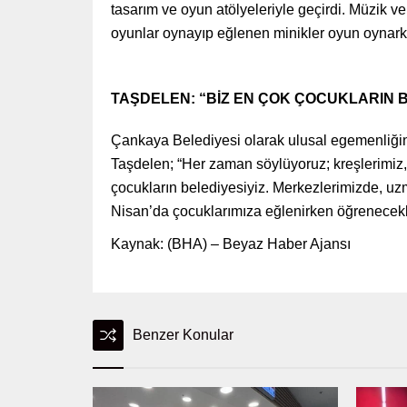
tasarım ve oyun atölyeleriyle geçirdi. Müzik v
oyunlar oynayıp eğlenen minikler oyun oynar
TAŞDELEN: “BİZ EN ÇOK ÇOCUKLARIN B
Çankaya Belediyesi olarak ulusal egemenliğin 
Taşdelen; “Her zaman söylüyoruz; kreşlerimiz
çocukların belediyesiyiz. Merkezlerimizde, uzm
Nisan’da çocuklarımıza eğlenirken öğrenecekle
Kaynak: (BHA) – Beyaz Haber Ajansı
Benzer Konular