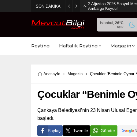
2 Ağustos 2026 Sosyal Med
SON DAKİKA
Ambargo Koydu!
İstanbul,
26
°C
Açık
Reyting
Haftalık Reyting
Magazin
Anasayfa
Magazin
Çocuklar “Benimle Oynar M
Çocuklar “Benimle Oy
Çankaya Belediyesi’nin 23 Nisan Ulusal Egemen
başladı.
Paylaş
Tweetle
Gönder