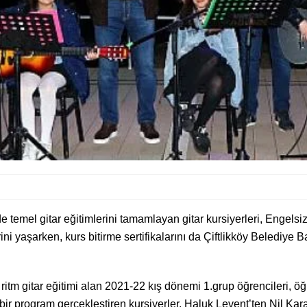
 temel gitar eğitimlerini tamamlayan gitar kursiyerleri, Engelsiz 
rini yaşarken, kurs bitirme sertifikalarını da Çiftlikköy Belediye B
ritm gitar eğitimi alan 2021-22 kış dönemi 1.grup öğrencileri, öğ
bir program gerçekleştiren kursiyerler, Haluk Levent’ten Nil Kar