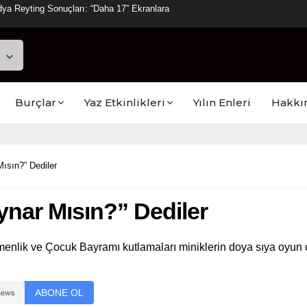
ya Reyting Sonuçları: “Daha 17” Ekranlara
Burçlar
Yaz Etkinlikleri
Yılın Enleri
Hakkı
ısın?” Dediler
nar Mısın?” Dediler
lik ve Çocuk Bayramı kutlamaları miniklerin doya sıya oyun oy
ABONE OL