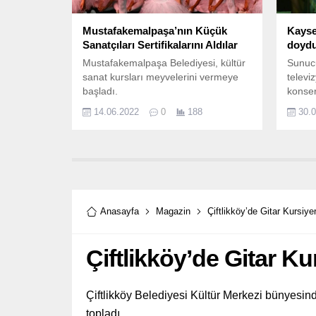
Mustafakemalpaşa’nın Küçük
Kayse
Sanatçıları Sertifikalarını Aldılar
doyd
Mustafakemalpaşa Belediyesi, kültür
Sunucu
sanat kursları meyvelerini vermeye
televi
başladı.
konse
Sayın,
14.06.2022
0
188
30.
ve mu
attı.
Anasayfa
Magazin
Çiftlikköy’de Gitar Kursiye
Çiftlikköy’de Gitar Ku
Çiftlikköy Belediyesi Kültür Merkezi bünyesinde
topladı.