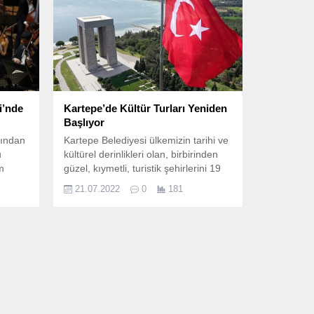
i’nde
Kartepe’de Kültür Turları Yeniden
Başlıyor
fından
Kartepe Belediyesi ülkemizin tarihi ve
u
kültürel derinlikleri olan, birbirinden
m
güzel, kıymetli, turistik şehirlerini 19
ana
Temmuz – 31 Ekim tarihleri arasında
21.07.2022
0
181
Kartepeli hemşehrilerine tanıtacak.