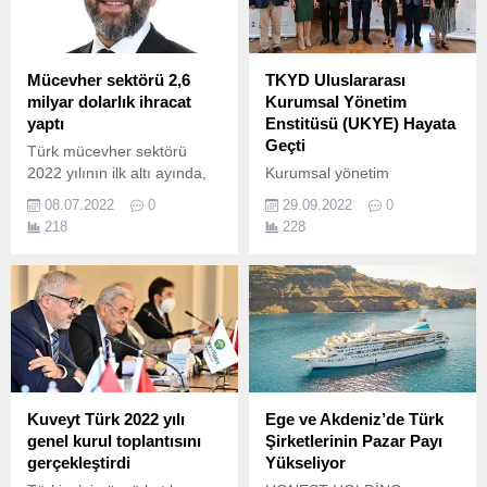
ekonomik pek çok konuda
bilgi ve görüşlerini paylaştı.
Mücevher sektörü 2,6
TKYD Uluslararası
milyar dolarlık ihracat
Kurumsal Yönetim
yaptı
Enstitüsü (UKYE) Hayata
Geçti
Türk mücevher sektörü
2022 yılının ilk altı ayında,
Kurumsal yönetim
geçen yılın aynı dönemine
anlayışının Türkiye’de
08.07.2022
0
29.09.2022
0
göre yüzde 8,9 artışla 2,6
tanınması, gelişmesi ve en
218
228
milyar dolarlık ihracat
iyi uygulamalarıyla hayata
gerçekleştirdi.
geçirilmesi misyonuyla
hareket eden Türkiye
Kurumsal Yönetim Derneği
(TKYD), yürüttüğü eğitim,
araştırma ve yayıncılık
faaliyetlerini TKYD
Uluslararası Kurumsal
Yönetim Enstitüsü (UKYE)
Kuveyt Türk 2022 yılı
Ege ve Akdeniz’de Türk
çatısı altında topladı.
genel kurul toplantısını
Şirketlerinin Pazar Payı
gerçekleştirdi
Yükseliyor