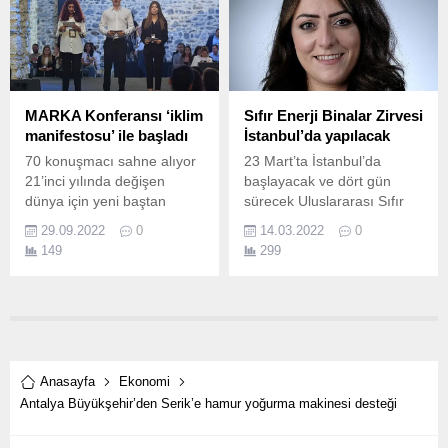
şirketlerinin kripto varlıklara
olan ilgi artışının
yatırımcılara etkisini
değerlendirdi.
MARKA Konferansı ‘iklim
Sıfır Enerji Binalar Zirvesi
manifestosu’ ile başladı
İstanbul’da yapılacak
70 konuşmacı sahne alıyor
23 Mart’ta İstanbul’da
21’inci yılında değişen
başlayacak ve dört gün
dünya için yeni baştan
sürecek Uluslararası Sıfır
tasarlanan MARKA 2022
Enerji Binalar Zirvesi-
29.09.2022
0
14.03.2022
0
Konferansı Tersane
ZeroBuild Summit’22’de bir
149
299
İstanbul’da başladı.
araya gelecek yerli ve
yabancı uzmanlar, bu
alanda dünyada ve
Türkiye’deki son gelişmeleri
aktarırken, “neler yapılmalı”
sorusuna da yanıt
arayacaklar.
Anasayfa
Ekonomi
Antalya Büyükşehir’den Serik’e hamur yoğurma makinesi desteği