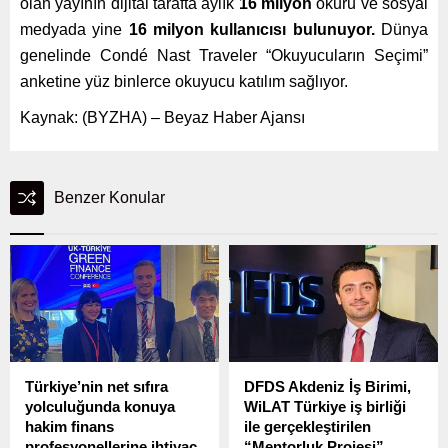
olan yayının dijital tarafta aylık
16 milyon
okuru ve sosyal
medyada yine
16 milyon kullanıcısı bulunuyor.
Dünya
genelinde Condé Nast Traveler “Okuyucuların Seçimi”
anketine yüz binlerce okuyucu katılım sağlıyor.
Kaynak: (BYZHA) – Beyaz Haber Ajansı
Benzer Konular
Türkiye’nin net sıfıra
DFDS Akdeniz İş Birimi,
yolculuğunda konuya
WiLAT Türkiye iş birliği
hakim finans
ile gerçekleştirilen
profesyonellerine ihtiyaç
“Mentorluk Projesi”