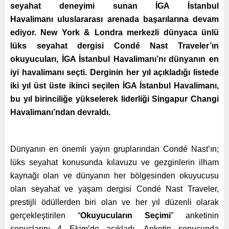
seyahat deneyimi sunan İGA İstanbul
Havalimanı uluslararası arenada başarılarına devam
ediyor. New York & Londra merkezli dünyaca ünlü
lüks seyahat dergisi Condé Nast Traveler’ın
okuyucuları, İGA İstanbul Havalimanı’nı dünyanın en
iyi havalimanı seçti. Derginin her yıl açıkladığı listede
iki yıl üst üste ikinci seçilen İGA İstanbul Havalimanı,
bu yıl birinciliğe yükselerek liderliği Singapur Changi
Havalimanı’ndan devraldı.
Dünyanın en önemli yayın gruplarından Condé Nast’ın;
lüks seyahat konusunda kılavuzu ve gezginlerin ilham
kaynağı olan ve dünyanın her bölgesinden okuyucusu
olan seyahat ve yaşam dergisi Condé Nast Traveler,
prestijli
ödüllerden
biri olan ve her yıl düzenli olarak
gerçekleştirilen “
Okuyucuların Seçimi
” anketinin
sonuçlarını 4 Ekim’de açıkladı. Anketin sonucunda