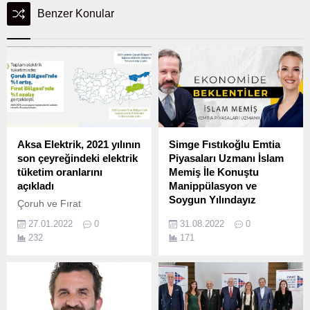
Benzer Konular
Aksa Elektrik, 2021 yılının
Simge Fıstıkoğlu Emtia
son çeyreğindeki elektrik
Piyasaları Uzmanı İslam
tüketim oranlarını
Memiş İle Konuştu
açıkladı
Manippülasyon ve
Soygun Yılındayız
Çoruh ve Fırat
bölgelerindeki 9 ilde, 2
Simge Fıstıkoğlu’nun
27.01.2022
0
31.08.2022
0
milyondan fazla aboneye
youtube kanalına konuk
232
171
elektrik tedarik hizmeti
olan emtia piyasalar uzmanı
sunan Aksa Elektrik, 2021
İslam Memiş, 2022 yılının ilk
yılının son üç ayına (ekim,
8 ayı nasıl geçti, gelecek 4
kasım, aralık) ait elektrik
ay nasıl geçecek, ekonomi
tüketim oranlarını açıkladı.
açısından bizi neler bekliyor,