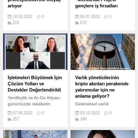
artıyor
gençlere iş fırsatları
yaratıyor
Küresel finans ve
18.03.2022
0
06.07.2022
0
muhasebe meslek kuruluşu
DFDS Akdeniz İş Birimi’nin,
215
672
ACCA, Londra'da yapılan
Birleşik Krallık merkezli
"İngiltere - Türkiye Yeşil
CILT’in (Chartered Institute
Finansman Konferansı”na
of Logistics and Transport)
katıldı.
kadın kanadı WiLAT
(Women in Logistics and
Transport) Türkiye iş birliği
ile start verdiği” Mentorluk
Projesi” gençlere yeni
kapılar açıyor.
İşletmeleri Büyütmek İçin
Varlık yöneticilerinin
Çözüm Yolları ve
kripto akınları perakende
Destekler Değerlendirildi
yatırımcılar için ne
anlama geliyor?
Yenilikçilik ve Ar-Ge ihtiyacı
günümüzde rekabetin
Geleneksel varlık
sürdürebilirliği için
yöneticilerinin dijital
07.06.2022
0
03.10.2022
0
vazgeçilmez iki unsur haline
varlıklara yönelik artan
257
140
gelmiş bulunmakta.
eğiliminin hız kazandığına
dikkat çeken Huobi Global
CFO’su Lily Zhang, fon