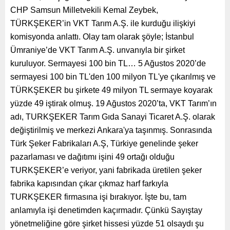
CHP Samsun Milletvekili Kemal Zeybek,
TÜRKŞEKER’in VKT Tarım A.Ş. ile kurduğu ilişkiyi
komisyonda anlattı. Olay tam olarak şöyle; İstanbul
Ümraniye’de VKT Tarım A.Ş. unvanıyla bir şirket
kuruluyor. Sermayesi 100 bin TL… 5 Ağustos 2020’de
sermayesi 100 bin TL'den 100 milyon TL'ye çıkarılmış ve
TÜRKŞEKER bu şirkete 49 milyon TL sermaye koyarak
yüzde 49 iştirak olmuş. 19 Ağustos 2020’ta, VKT Tarım’ın
adı, TURKŞEKER Tarım Gıda Sanayi Ticaret A.Ş. olarak
değiştirilmiş ve merkezi Ankara'ya taşınmış. Sonrasında
Türk Şeker Fabrikaları A.Ş, Türkiye genelinde şeker
pazarlaması ve dağıtımı işini 49 ortağı olduğu
TURKŞEKER’e veriyor, yani fabrikada üretilen şeker
fabrika kapısından çıkar çıkmaz harf farkıyla
TURKŞEKER firmasına işi bırakıyor. İşte bu, tam
anlamıyla işi denetimden kaçırmadır. Çünkü Sayıştay
yönetmeliğine göre şirket hissesi yüzde 51 olsaydı şu