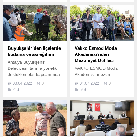
sahasını yenileme
çalışmalarına başladı.
Büyükşehir’den ilçelerde
Vakko Esmod Moda
budama ve aşı eğitimi
Akademisi’nden
Mezuniyet Defilesi
Antalya Büyükşehir
Belediyesi, tarıma yönelik
VAKKO ESMOD Moda
desteklemeler kapsamında
Akademisi, mezun
ilçelerde çiftçilere
öğrencilerin
03.04.2022
0
04.07.2022
0
uygulamalı budama ve aşı
koleksiyonlarının sunulduğu
213
649
eğitimleri veriyor.
özel bir organizasyona ev
sahipliği yaptı.