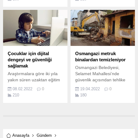
ve Sanatkarları
büyük destek gören “Yarının
Konfederasyonu (TESK)
Suyu” hareketine katılan 6
Genel Kurulunda
milyondan fazla hanedeki
başkanlığa adaylığını
toplam su tasarrufu 25
açıkladı.
milyon tonu geçti.
Çocuklar için dijital
Osmangazi metruk
dengeyi ve güvenliği
binalardan temizleniyor
sağlamak
Osmangazi Belediyesi,
Araştırmalara göre iki yıla
Selamet Mahallesi’nde
yakın süren uzaktan eğitim
güvenlik açısından tehlike
alışkanlıkları, kısıtlamalar
oluşturan ve madde
08.02.2022
0
19.04.2022
0
nedeniyle çocukların
bağımlılarının mesken
210
180
arkadaşlarından ve sınıf
tuttuğu 2 metruk binayı
ortamlarından uzak
yıktı.
kalması; onların
sosyalleşme imkanlarını
ellerinden alırken, dijital
dünyaya kaçmalarını da
kolaylaştırdı.
Anasayfa
Gündem