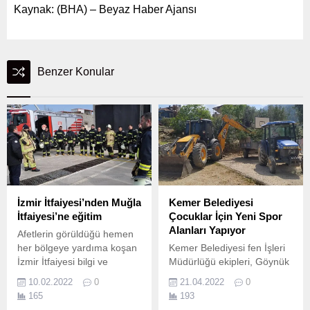
Kaynak: (BHA) – Beyaz Haber Ajansı
Benzer Konular
İzmir İtfaiyesi’nden Muğla
Kemer Belediyesi
İtfaiyesi’ne eğitim
Çocuklar İçin Yeni Spor
Alanları Yapıyor
Afetlerin görüldüğü hemen
her bölgeye yardıma koşan
Kemer Belediyesi fen İşleri
İzmir İtfaiyesi bilgi ve
Müdürlüğü ekipleri, Göynük
tecrübelerini aktarmayı da
Mahallesi’ne bağlı
10.02.2022
0
21.04.2022
0
sürdürüyor.
Değirmendere mevkisindeki
165
193
futbol, basketbol ve voleybol