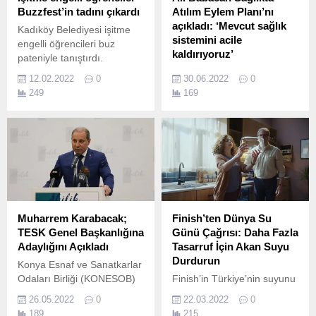
Buzzfest’in tadını çıkardı
Atılım Eylem Planı’nı
açıkladı: ‘Mevcut sağlık
Kadıköy Belediyesi işitme
sistemini acile
engelli öğrencileri buz
kaldırıyoruz’
pateniyle tanıştırdı.
DEVA Partisi’nin beş
12.02.2022
0
30.06.2022
0
başlıktan oluşan Sağlıkta
249
169
Atılım Eylem Planı’ndan öne
çıkanlar şöyle: Vatandaşlar
aile hekimliklerinde nitelikli
muayeneye erişebilecek.
Muharrem Karabacak;
Finish’ten Dünya Su
TESK Genel Başkanlığına
Günü Çağrısı: Daha Fazla
Adaylığını Açıkladı
Tasarruf İçin Akan Suyu
Durdurun
Konya Esnaf ve Sanatkarlar
Odaları Birliği (KONESOB)
Finish’in Türkiye’nin suyunu
Başkanı Muharrem
korumak için başlattığı ve
26.05.2022
0
22.03.2022
0
Karabacak, Türkiye Esnaf
geçen 3 yılda kamuoyunda
189
215