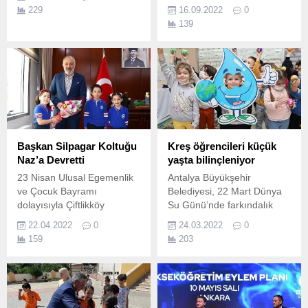
iklim krizi ile birlikte
229
16.09.2022
0
denizlerimize giren yeni
139
türlerden Asker balığına
yönelik Mutfak Sanatları
Akademisi(MSA)’nde bir
tarif yarışması
gerçekleştirildi.
Başkan Silpagar Koltuğu
Kreş öğrencileri küçük
Naz’a Devretti
yaşta bilinçleniyor
23 Nisan Ulusal Egemenlik
Antalya Büyükşehir
ve Çocuk Bayramı
Belediyesi, 22 Mart Dünya
dolayısıyla Çiftlikköy
Su Günü’nde farkındalık
Belediye Başkanı Ali Murat
yaratmak için kreş
22.04.2022
0
24.03.2022
0
Silpagar, koltuğunu Gazi
öğrencilerine suyun doğru
159
203
Abdurrahman İlkokulu 2.
kullanımı bilincinin
oluşturulması amacıyla
etkinlik düzenledi.