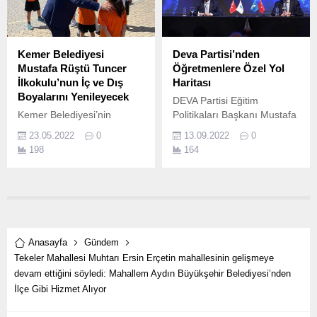
Kemer Belediyesi
Deva Partisi’nden
Mustafa Rüştü Tuncer
Öğretmenlere Özel Yol
İlkokulu’nun İç ve Dış
Haritası
Boyalarını Yenileyecek
DEVA Partisi Eğitim
Kemer Belediyesi’nin
Politikaları Başkanı Mustafa
eğitime yaptığı katkılar
Ergen, partisinin
23.05.2022
0
13.09.2022
0
devam ediyor.
Öğretmenlik Meslek
198
164
Kanunu’na ilişkin
çalışmalarını
tamamladıklarını duyurdu.
Anasayfa
Gündem
Tekeler Mahallesi Muhtarı Ersin Erçetin mahallesinin gelişmeye
devam ettiğini söyledi: Mahallem Aydın Büyükşehir Belediyesi’nden
İlçe Gibi Hizmet Alıyor