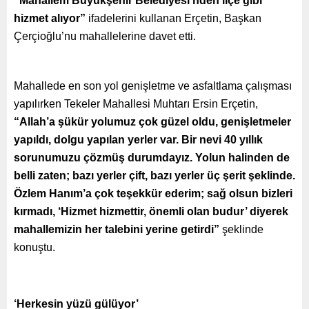
“Mahallem Büyükşehir Belediyesi’nden ilçe gibi
hizmet alıyor”
ifadelerini kullanan Erçetin, Başkan
Çerçioğlu’nu mahallelerine davet etti.
Mahallede en son yol genişletme ve asfaltlama çalışması
yapılırken Tekeler Mahallesi Muhtarı Ersin Erçetin,
“Allah’a şükür yolumuz çok güzel oldu, genişletmeler
yapıldı, dolgu yapılan yerler var. Bir nevi 40 yıllık
sorunumuzu çözmüş durumdayız. Yolun halinden de
belli zaten; bazı yerler çift, bazı yerler üç şerit şeklinde.
Özlem Hanım’a çok teşekkür ederim; sağ olsun bizleri
kırmadı, ‘Hizmet hizmettir, önemli olan budur’ diyerek
mahallemizin her talebini yerine getirdi”
şeklinde
konuştu.
‘Herkesin yüzü gülüyor’