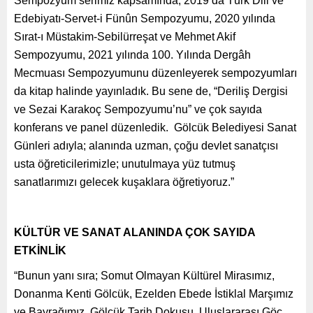
Sempozyum serimiz kapsamında; 2019’da Türk Dili ve
Edebiyatı-Servet-i Fünûn Sempozyumu, 2020 yılında
Sırat-ı Müstakim-Sebilürreşat ve Mehmet Akif
Sempozyumu, 2021 yılında 100. Yılında Dergâh
Mecmuası Sempozyumunu düzenleyerek sempozyumları
da kitap halinde yayınladık. Bu sene de, “Deriliş Dergisi
ve Sezai Karakoç Sempozyumu’nu” ve çok sayıda
konferans ve panel düzenledik. Gölcük Belediyesi Sanat
Günleri adıyla; alanında uzman, çoğu devlet sanatçısı
usta öğreticilerimizle; unutulmaya yüz tutmuş
sanatlarımızı gelecek kuşaklara öğretiyoruz.”
KÜLTÜR VE SANAT ALANINDA ÇOK SAYIDA
ETKİNLİK
“Bunun yanı sıra; Somut Olmayan Kültürel Mirasımız,
Donanma Kenti Gölcük, Ezelden Ebede İstiklal Marşımız
ve Bayrağımız, Gölcük Tarih Dokusu, Uluslararası Göç