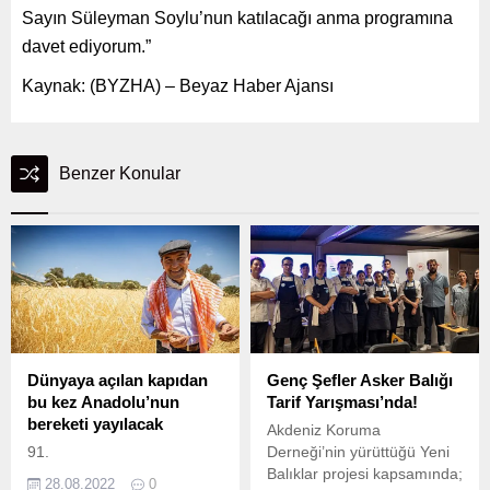
Sayın Süleyman Soylu’nun katılacağı anma programına
davet ediyorum.”
Kaynak: (BYZHA) – Beyaz Haber Ajansı
Benzer Konular
Dünyaya açılan kapıdan
Genç Şefler Asker Balığı
bu kez Anadolu’nun
Tarif Yarışması’nda!
bereketi yayılacak
Akdeniz Koruma
91.
Derneği’nin yürüttüğü Yeni
Balıklar projesi kapsamında;
28.08.2022
0