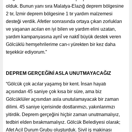
olduk. Bunun yanı sıra Malatya-Elazığ deprem bölgesine
2 tır, İzmir deprem bölgesine 1 tır yardım malzemesi
desteği verdik. Afetler sonrasında ortaya çıkan zorlukları
ve yaşanan acıları en iyi bilen ve yardım elini uzatan,
yardım kampanyasına aynî ve naktî büyük destek veren
Gölcüklü hemşehrilerime can-ı yürekten bir kez daha
teşekkür ediyorum.”
DEPREM GERÇEĞİNİ ASLA UNUTMAYACAĞIZ
“Gölcük çok acılar yaşamış bir kent. İnsan hayatı
açısından 45 saniye çok kısa bir süre, ama biz
Gölcüklüler açısından asla unutulamayacak bir zaman
dilimi. 45 saniye içerisinde dostlarımızı, yakınlarımızı
yitirdik. Deprem gerçeğini hiçbir zaman unutmamalıyız,
tedbiri elden bırakmamalıyız. Gölcük Belediyesi olarak;
Afet Acil Durum Grubu oluşturduk. Sivil iş makinası