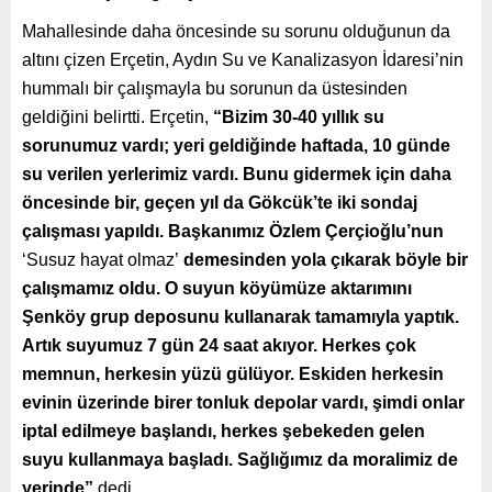
Mahallesinde daha öncesinde su sorunu olduğunun da
altını çizen Erçetin, Aydın Su ve Kanalizasyon İdaresi’nin
hummalı bir çalışmayla bu sorunun da üstesinden
geldiğini belirtti. Erçetin,
“Bizim 30-40 yıllık su
sorunumuz vardı; yeri geldiğinde haftada, 10 günde
su verilen yerlerimiz vardı. Bunu gidermek için daha
öncesinde bir, geçen yıl da Gökcük’te iki sondaj
çalışması yapıldı. Başkanımız Özlem Çerçioğlu’nun
‘Susuz hayat olmaz’
demesinden yola çıkarak böyle bir
çalışmamız oldu. O suyun köyümüze aktarımını
Şenköy grup deposunu kullanarak tamamıyla yaptık.
Artık suyumuz 7 gün 24 saat akıyor. Herkes çok
memnun, herkesin yüzü gülüyor. Eskiden herkesin
evinin üzerinde birer tonluk depolar vardı, şimdi onlar
iptal edilmeye başlandı, herkes şebekeden gelen
suyu kullanmaya başladı. Sağlığımız da moralimiz de
yerinde”
dedi.