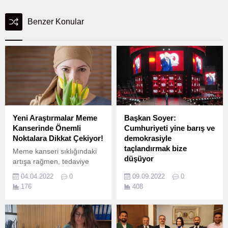
Benzer Konular
Yeni Araştırmalar Meme
Başkan Soyer:
Kanserinde Önemli
Cumhuriyeti yine barış ve
Noktalara Dikkat Çekiyor!
demokrasiyle
taçlandırmak bize
Meme kanseri sıklığındaki
düşüyor
artışa rağmen, tedaviye
yönelik yeni gelişmelerle
İzmir'in kurtuluşunun
04.04.2022
0
09.09.2022
0
yaşam süresi ve kalitesinde
yüzüncü yılında tarihi gece
176
408
artış görüldüğünü söyleyen
CHP Genel Başkanı Kemal
Tıbbi Onkoloji Uzmanı Prof.
Kılıçdaroğlu’nun da katıldığı
İzmir'in kurtuluşunun 100.