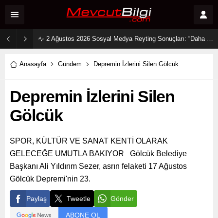
2 Ağustos 2026 Sosyal Medya Reyting Sonuçları: “Daha 17” Ekranlara Ambargo Koydu!
Anasayfa
Gündem
Depremin İzlerini Silen Gölcük
Depremin İzlerini Silen
Gölcük
SPOR, KÜLTÜR VE SANAT KENTİ OLARAK
GELECEĞE UMUTLA BAKIYOR Gölcük Belediye
Başkanı Ali Yıldırım Sezer, asrın felaketi 17 Ağustos
Gölcük Depremi'nin 23.
Paylaş
Tweetle
Gönder
ABONE OL