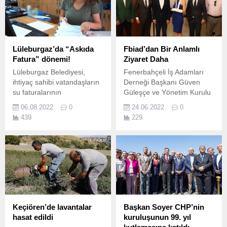
Lüleburgaz’da “Askıda
Fbiad’dan Bir Anlamlı
Fatura” dönemi!
Ziyaret Daha
Lüleburgaz Belediyesi,
Fenerbahçeli İş Adamları
ihtiyaç sahibi vatandaşların
Derneği Başkanı Güven
su faturalarının
Güleşçe ve Yönetim Kurulu
ödenebilmesi ve dayanışma
Üyeleri, Çayırova Belediye
06.08.2022
0
24.06.2022
0
ruhunu yaşatması için
Başkanı Bünyamin Çiftçi’ yi
439
229
“Askıda Fatura”
makamında ziyaret ettiler.
uygulamasını başlattı.
Keçiören’de lavantalar
Başkan Soyer CHP’nin
hasat edildi
kuruluşunun 99. yıl