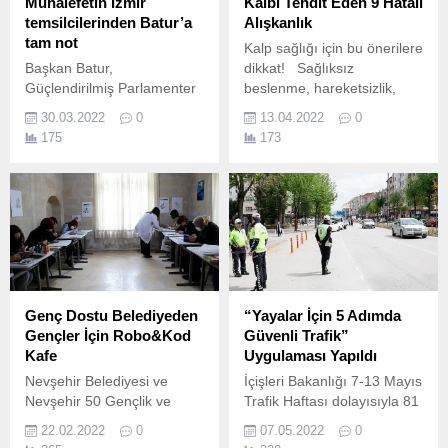
Muhalefetin İzmir
Kalbi Tehdit Eden 9 Hatalı
temsilcilerinden Batur’a
Alışkanlık
tam not
Kalp sağlığı için bu önerilere
Başkan Batur,
dikkat! Sağlıksız
Güçlendirilmiş Parlamenter
beslenme, hareketsizlik,
Sistem mutabakatında
sigara… Son yıllarda yaşa
30.03.2022
0
13.04.2022
0
imzası olan altı muhalefet
bakmaksızın yaygınlaşan ve
175
173
partisinin İzmir İl ve Konak
ölüm nedenleri arasında ilk
İlçe Temsilcileriyle CHP
sırada yer alan kalp ve
milletvekillerinin yer aldığı
damar hastalıklarının
toplantıda, Konak’taki
yaşam tarzı ile doğrudan
hizmet dolu 3 yılını ve bu
ilişkili olduğunu biliyor
sürede hayata geçen
muydunuz? Acıbadem Dr.
yatırımlar ile projeleri
değerlendirdiği bir sunum
gerçekleştirdi.
Genç Dostu Belediyeden
“Yayalar İçin 5 Adımda
Gençler İçin Robo&Kod
Güvenli Trafik”
Kafe
Uygulaması Yapıldı
Nevşehir Belediyesi ve
İçişleri Bakanlığı 7-13 Mayıs
Nevşehir 50 Gençlik ve
Trafik Haftası dolayısıyla 81
Spor Kulübü Derneği
İl Valiliğine genelge
22.02.2022
0
07.05.2022
0
tarafından hazırlanan ve
gönderdi.