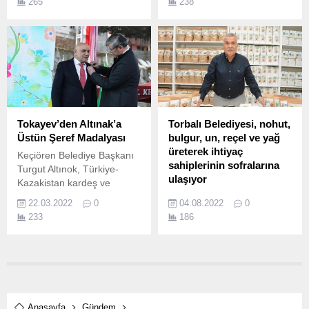
265
238
Gençlik ve Spor Bakanlığı
Gençlik Projeleri Destek
Programı kapsamında
desteklenen proje
kapsamında ‘Robo&Kod
Kafe’ açıldı.
Tokayev’den Altınak’a
Torbalı Belediyesi, nohut,
Üstün Şeref Madalyası
bulgur, un, reçel ve yağ
üreterek ihtiyaç
Keçiören Belediye Başkanı
sahiplerinin sofralarına
Turgut Altınok, Türkiye-
ulaşıyor
Kazakistan kardeş ve
dostluğu ile Türk dünyasına
Belediyeye ait tarlalarında
22.03.2022
0
04.08.2022
0
yapmış olduğu hizmetlerden
üretim yapmaya devam
233
186
dolayı Kazakistan
eden Torbalı Belediyesi, bu
Cumhurbaşkanı Kasım
yıl buğdayın yanı sıra bazı
Cömert Tokayev tarafından
arazilerine de nohut ekti.
Kazakistan Cumhuriyeti
Üstün Şeref Madalyasına
layık görüldü.
Anasayfa
Gündem