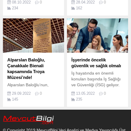
08.10.2022
0
28.04.2022
0
PepsiCo, Birleşmiş Milletler
ve Süleyman Bülbül ile
234
162
Sürdürülebilir Kalkınma
Didim Belediye Başkanı
Amaçları’nın birçok başlığı
Ahmet Deniz Atabay, Akköy
altında çalışmalar
Su Ürünleri Kooperatifi
yürütürken, özellikle
yönetimi ile bir araya geldi.
Toplumsal Cinsiyet Eşitliği
ve Nitelikli Eğitim başlıkları
altında uzun yıllardır değer
yaratan projeler hayata
geçirerek kız öğrencileri
Alparslan Baloğlu,
İşyerinde öncelik
desteklemeyi sürdürüyor.
Çanakkale Bienali
güvenlik ve sağlık olmalı
kapsamında Troya
İş hayatında en önemli
Müzesi’nde!
konuları başında İş Sağlığı
Alparslan Baloğlu’nun,
ve Güvenliği (İSG) geliyor.
bugüne dek hazırlanan en
29.09.2022
0
13.05.2022
0
geniş kapsamlı retrospektif
145
235
sergisi, Azra Tüzünoğlu
küratörlüğünde, 1 Ekim-5
Kasım tarihleri arasında 8.
© Copyright 2019 MevcutBilgi Veri Analizi ve Medya Yayıncılığı Üst