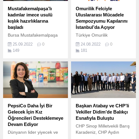
Mustafakemalpaşa’lı
Omurilik Felciyle
kadınlar imece usulü
Uluslararası Mücadele
kışlık hazırlıklarına
Sempozyumu Kapılarını
başladı
İstanbul’da Açıyor
Bursa Mustafakemalpaşa
Türkiye Omurilik
ilçesi, Derekadı ve
Felçlileri Derneği, 5 Eylül
25.09.2022
0
24.08.2022
0
Yoncaağaç mahallelerinde
Dünya Omurilik Felçlileri
149
181
imece usulü kışlık erişte ve
Günü kapsamında
yufka hazırlıkları başladı.
Türkiye’de ilk kez
gerçekleşecek olan Omurilik
Felciyle Uluslararası
Mücadele Sempozyumu’na
ev sahipliği yapacak.
PepsiCo Daha İyi Bir
Başkan Atabay ve CHP’li
Gelecek İçin Kız
Vekiller Didim’de Balıkçı
Öğrencileri Desteklemeye
Esnafıyla Buluştu
Devam Ediyor
CHP Sinop Milletvekili Barış
Dünyanın lider yiyecek ve
Karadeniz, CHP Aydın
içecek şirketlerinden
Milletvekilleri Hüseyin Yıldız