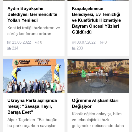
Aydın Büyükşehir
Küçükçekmece
Belediyesi Germencik’te
Belediyesi, Ev Temizliği
Yolları Yeniledi
ve Kuaförlük Hizmetiyle
Bayram Öncesi Yüzleri
Kent içi trafiği hızlandıran ve
Güldürdü
sürüş konforunu artıran
çalışmalara imza atmaya
Küçükçekmece Belediyesi,
23.05.2022
0
08.07.2022
0
devam eden Aydın
sosyal belediyecilik ilkesiyle
214
203
Büyükşehir Belediyesi,
ilçede düzenli periyotlarla
Aydın genelindeki eş
gerçekleştirdiği ‘Evde
zamanlı olarak farklı
Temizlik ve Kişisel Bakım
noktalarda yol yapım işlerini
Hizmeti'ni Kurban Bayramı
planlı ve hızlı bir şekilde
öncesinde yoğunlaştırdı.
gerçekleştiriyor.
Ukrayna Parkı açılışında
Öğrenme Alışkanlıkları
mesaj: “Savaşa Hayır,
Değişiyor
Barışa Evet”
Klasik eğitim anlayışı, bilim
Alper Taşdelen: “Biz bugün
ve teknolojideki hızlı
bu parkı açarken savaşlar
gelişmeler neticesinde daha
olmasın, insanlar ölmesin
fazla sorgulanır hale geldi.