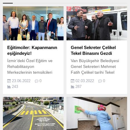
Eğitimciler: Kapanmanın
Genel Sekreter Çelikel
eşiğindeyiz!
Tekel Binasını Gezdi
İzmir’deki Özel Eğitim ve
Van Büyükşehir Belediyesi
Rehabilitasyon
Genel Sekreteri Mehmet
Merkezlerinin temsilcileri
Fatih Çelikel tarihi Tekel
ücret iyileştirmesi ve servis
binasında incelemelerde
23.06.2022
0
02.03.2022
0
ücretlerinin karşılanmasını
bulundu.
243
287
talep etti.