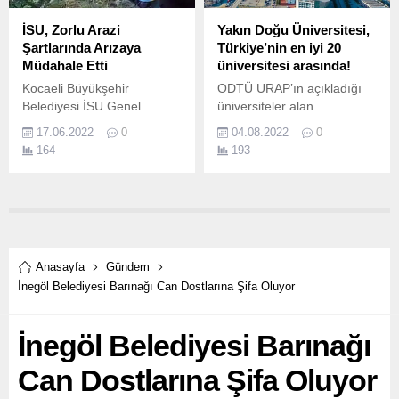
yılda hizmette.
İSU, Zorlu Arazi
Yakın Doğu Üniversitesi,
Şartlarında Arızaya
Türkiye’nin en iyi 20
Müdahale Etti
üniversitesi arasında!
Kocaeli Büyükşehir
ODTÜ URAP’ın açıkladığı
Belediyesi İSU Genel
üniversiteler alan
Müdürlüğü ekipleri,
sıralamasında, Yakın Doğu
17.06.2022
0
04.08.2022
0
Başiskele ilçesi Yuvacık
Üniversitesi, açık ara
164
193
Barajı sırtlarında yer alan
KKTC’nin en iyi üniversitesi
Tepecik Mahallesinin içme
olarak yer aldığı 7
suyu ihtiyacını karşılayan
kategorinin 6’sında
hatta heyelan nedeniyle
Türkiye’nin en iyi ilk 20
meydana gelen arızada
üniversitesi arasında yer
kullanılacak boru ve
aldı.
malzemeleri sırtlarında
Anasayfa
Gündem
taşıyarak müdahale etti.
İnegöl Belediyesi Barınağı Can Dostlarına Şifa Oluyor
İnegöl Belediyesi Barınağı
Can Dostlarına Şifa Oluyor