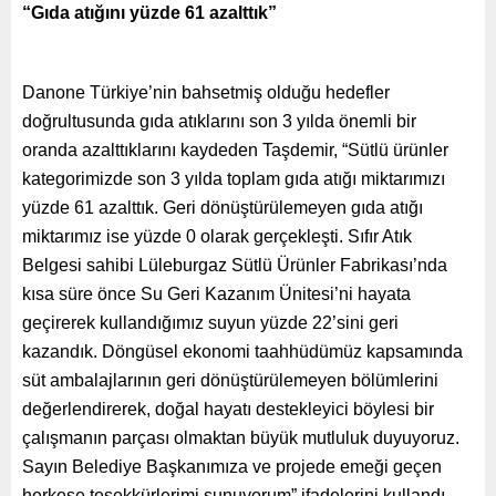
“Gıda atığını yüzde 61 azalttık”
Danone Türkiye’nin bahsetmiş olduğu hedefler
doğrultusunda gıda atıklarını son 3 yılda önemli bir
oranda azalttıklarını kaydeden Taşdemir, “Sütlü ürünler
kategorimizde son 3 yılda toplam gıda atığı miktarımızı
yüzde 61 azalttık. Geri dönüştürülemeyen gıda atığı
miktarımız ise yüzde 0 olarak gerçekleşti. Sıfır Atık
Belgesi sahibi Lüleburgaz Sütlü Ürünler Fabrikası’nda
kısa süre önce Su Geri Kazanım Ünitesi’ni hayata
geçirerek kullandığımız suyun yüzde 22’sini geri
kazandık. Döngüsel ekonomi taahhüdümüz kapsamında
süt ambalajlarının geri dönüştürülemeyen bölümlerini
değerlendirerek, doğal hayatı destekleyici böylesi bir
çalışmanın parçası olmaktan büyük mutluluk duyuyoruz.
Sayın Belediye Başkanımıza ve projede emeği geçen
herkese teşekkürlerimi sunuyorum” ifadelerini kullandı.