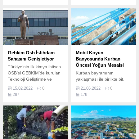
birçok nokta da ise yeni yol
ikinci gününde Torbalı’dan
açtı.
Kocatepe’ye adeta çıkarma
yapıldı.
Gebkim Osb İstihdam
Mobil Koyun
Sahasını Genişletiyor
Banyosunda Kurban
Öncesi Yoğun Mesaisi
Türkiye’nin ilk kimya ihtisas
OSB’si GEBKİM’de kurulan
Kurban bayramının
Teknoloji Geliştirme ve
yaklaşması ile birlikte bit,
Çözüm Merkezi (GEBTEK)
pire, parazit, uyuz
15.02.2022
0
21.06.2022
0
bölgesel istihdama katkı
hastalığın küçükbaş
287
178
sağlamak için çalışmalarını
hayvanlardan atılması, et
sürdürüyor.
veriminin arttırılması adına
Mustafakemalpaşa
Belediyesi Destek Hizmetleri
Müdürlüğü personellerinin,
kendi atölyelerinde ürettiği,
koyun yıkama makinesi bu