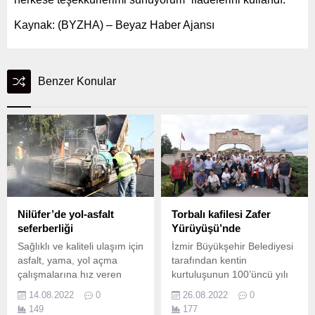
Kaynak: (BYZHA) – Beyaz Haber Ajansı
Benzer Konular
Nilüfer’de yol-asfalt
Torbalı kafilesi Zafer
seferberliği
Yürüyüşü’nde
Sağlıklı ve kaliteli ulaşım için
İzmir Büyükşehir Belediyesi
asfalt, yama, yol açma
tarafından kentin
çalışmalarına hız veren
kurtuluşunun 100’üncü yılı
Nilüfer Belediyesi, 14
anısına düzenlenen Zafer
14.08.2022
0
26.08.2022
0
kilometre yol asfaltlarken,
ve Anma Yürüyüşü'nün
149
177