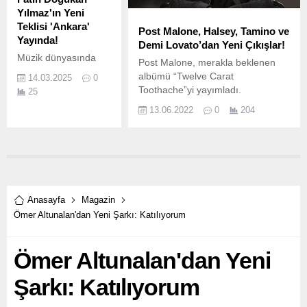
Yılmaz'ın Yeni
Teklisi 'Ankara'
Post Malone, Halsey, Tamino ve
Yayında!
Demi Lovato’dan Yeni Çıkışlar!
Müzik dünyasında
Post Malone, merakla beklenen
hızla yükselen genç
albümü “Twelve Carat
14.03.2025
0
sanatçı Fatih
Toothache”yi yayımladı.
25
Doğukan Yılmaz,
13.06.2022
0
204
yeni tekli çalışması
"Ankara" ile
dinleyicilerine
merhaba diyor.
Anasayfa
Magazin
Ömer Altunalan'dan Yeni Şarkı: Katılıyorum
Ömer Altunalan'dan Yeni
Şarkı: Katılıyorum