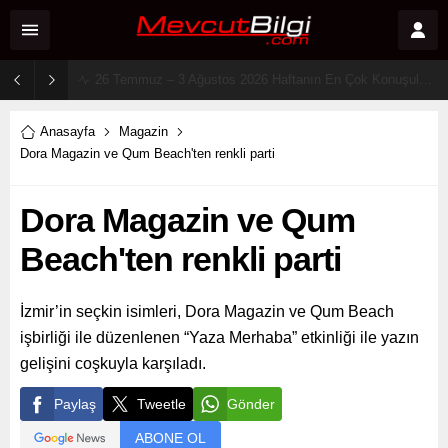
2 Ağustos 2026 Sosyal Medya Reyting Sonuçları: “Daha 17” Ekranlara Ambargo Koydu!
Anasayfa
Magazin
Dora Magazin ve Qum Beach'ten renkli parti
Dora Magazin ve Qum
Beach'ten renkli parti
İzmir’in seçkin isimleri, Dora Magazin ve Qum Beach
işbirliği ile düzenlenen “Yaza Merhaba” etkinliği ile yazın
gelişini coşkuyla karşıladı.
Paylaş
Tweetle
Gönder
ABONE OL