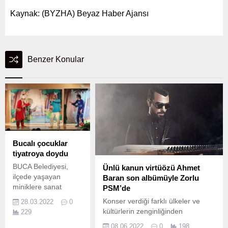
Kaynak: (BYZHA) Beyaz Haber Ajansı
Benzer Konular
Bucalı çocuklar
tiyatroya doydu
BUCA Belediyesi,
Ünlü kanun virtüözü Ahmet
ilçede yaşayan
Baran son albümüyle Zorlu
miniklere sanat
PSM’de
sevgisini aşılamak
Konser verdiği farklı ülkeler ve
28.03.2022
0
için hafta sonu tiyatro
kültürlerin zenginliğinden
229
günleri düzenledi.
ilham alarak üretimlerini
08.06.2022
0
198