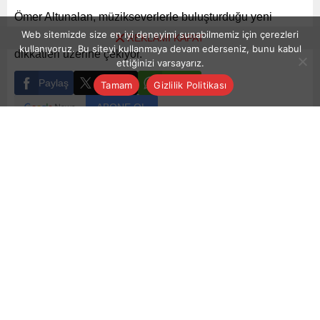
Ömer Altunalan, müzikseverlerle buluşturduğu yeni
Web sitemizde size en iyi deneyimi sunabilmemiz için çerezleri
şarkısı “Katılıyorum” ile müzik dünyasında yeniden
REKLAMI KAPAT
kullanıyoruz. Bu siteyi kullanmaya devam ederseniz, bunu kabul
dikkatleri üzerine çekiyor.
ettiğinizi varsayarız.
Paylaş
Tweetle
Gönder
Tamam
Gizlilik Politikası
ABONE OL
Magazin
Yayınlama: 13.07.2024