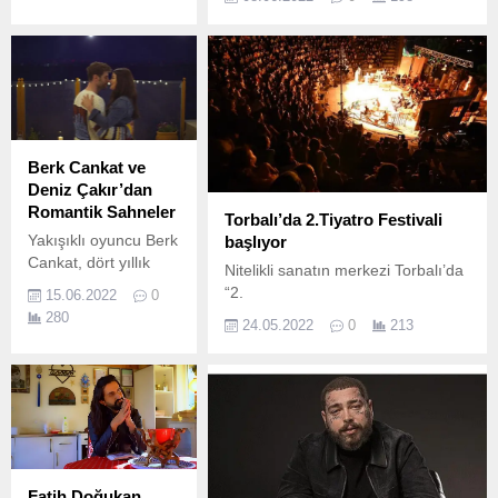
gerçekleştiren, kariyeri uluslararası
başarılarla dolu kanun
virtüözü Ahmet Baran’ın hayal
gücü ve olağanüstü görsel
dünyasının bir yansıması olan
Doğu’nun dinamik ve kozmopolit
ruhunu müziğine yansıttığı albümü
“Kanun Namına” ile 13 Haziran
Berk Cankat ve
akşamı Turkcell Platinum
Deniz Çakır’dan
Sahnesi’nde.
Romantik Sahneler
Torbalı’da 2.Tiyatro Festivali
Yakışıklı oyuncu Berk
başlıyor
Cankat, dört yıllık
Nitelikli sanatın merkezi Torbalı’da
aranın ardından
“2.
15.06.2022
0
GAİN’de yayınlanan
280
24.05.2022
0
213
Aslında Özgürsün ile
ekranlara geri döndü.
Fatih Doğukan