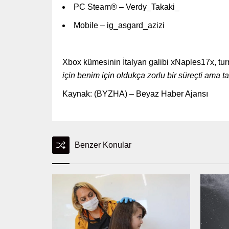
PC Steam® – Verdy_Takaki_
Mobile – ig_asgard_azizi
Xbox kümesinin İtalyan galibi xNaples17x, tur
için benim için oldukça zorlu bir süreçti am
Kaynak: (BYZHA) – Beyaz Haber Ajansı
Benzer Konular