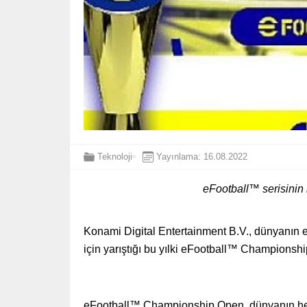
Teknoloji
Yayınlama: 16.08.2022
eFootball™ serisinin
Konami Digital Entertainment B.V., dünyanın e
için yarıştığı bu yılki eFootball™ Championshi
eFootball™ Championship Open, dünyanın her ye