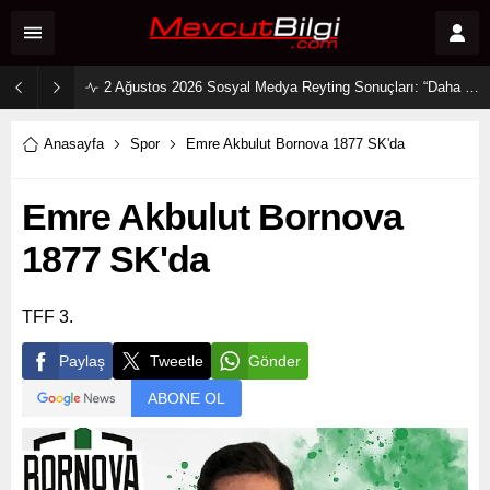
2 Ağustos 2026 Sosyal Medya Reyting Sonuçları: “Daha 17” Ekranlara Ambargo Koydu!
Anasayfa
Spor
Emre Akbulut Bornova 1877 SK'da
Emre Akbulut Bornova
1877 SK'da
TFF 3.
Paylaş
Tweetle
Gönder
ABONE OL