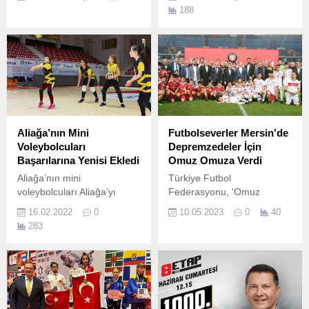
Team, bu hafta sonu
188
TOSFED Körfez Yarış
Pisti’nde podyum için
mücadele edecek
Otomobil sporlarına yeni
sporcu kazandırmak ve
mevcut pilotların gelişimine
katkı sağlamak amacıyla
İzmir’den doğan LIQUI
MOLY H2K Racing Team,
Aliağa’nın Mini
Futbolseverler Mersin'de
20-21...
Voleybolcuları
Depremzedeler İçin
Başarılarına Yenisi Ekledi
Omuz Omuza Verdi
Aliağa’nın mini
Türkiye Futbol
voleybolcuları Aliağa’yı
Federasyonu, 'Omuz
başarıyla temsil etmeye
Omuza' yardımlaşma ve
16.02.2022
0
10.05.2023
0
40
devam ediyor.
dayanışma kampanyası
283
çerçevesinde bu akşam,
deprem felaketi nedeniyle
ligden çekilmek zorunda
kalan Atakaş Hatayspor'un
gelecek sezon maçlarını
oynayacağı Mersin