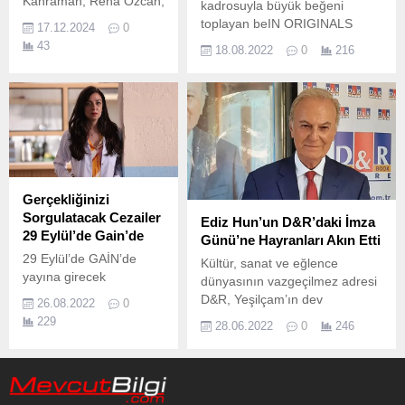
Kahraman, Reha Özcan,
kadrosuyla büyük beğeni
Şerif Erol, Atay Yıldız,
toplayan beIN ORIGINALS
17.12.2024
0
Benian Dönmez ve
dizisi Fandom, dijital içerik
43
18.08.2022
0
216
Name Önal'ın yer aldığı,
platformu beIN
senarist ve yönetmen
CONNECT’te bugün izleyicisiyle
koltuğunda Soner Sert'in
buluşuyor.
oturduğu Rodin Film
imzalı Acı Kahve, 3
Ocak'ta vizyona giriyor.
Gerçekliğinizi
Sorgulatacak Cezailer
Ediz Hun’un D&R’daki İmza
29 Eylül’de Gain’de
Günü’ne Hayranları Akın Etti
29 Eylül’de GAİN’de
Kültür, sanat ve eğlence
yayına girecek
dünyasının vazgeçilmez adresi
“Cezailer”, izleyiciyi bir
D&R, Yeşilçam’ın dev
26.08.2022
0
psikiyatri kliniğinde cezai
isimlerinden Ediz Hun’u D&R
229
28.06.2022
0
246
ehliyeti olmayanları
Suadiye’de gerçekleşen imza
ağırlayan cezailer
gününde okurlarla buluşturdu.
koğuşuna konuk
edecek.