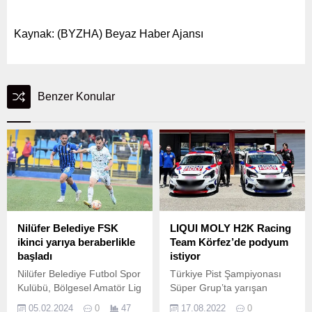
Kaynak: (BYZHA) Beyaz Haber Ajansı
Benzer Konular
Nilüfer Belediye FSK
LIQUI MOLY H2K Racing
ikinci yarıya beraberlikle
Team Körfez’de podyum
başladı
istiyor
Nilüfer Belediye Futbol Spor
Türkiye Pist Şampiyonası
Kulübü, Bölgesel Amatör Lig
Süper Grup’ta yarışan
(BAL) 3.
LIQUI MOLY H2K Racing
05.02.2024
0
47
17.08.2022
0