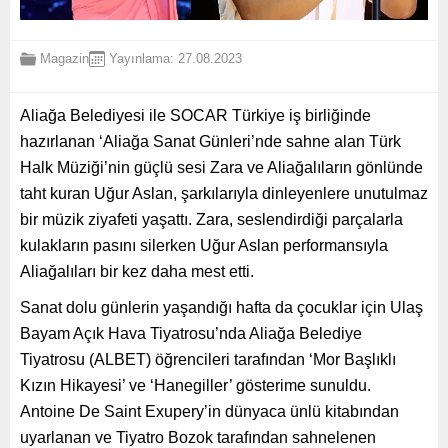
Magazin
Yayınlama: 27.08.2023
Aliağa Belediyesi ile SOCAR Türkiye iş birliğinde
hazırlanan ‘Aliağa Sanat Günleri’nde sahne alan Türk
Halk Müziği’nin güçlü sesi Zara ve Aliağalıların gönlünde
taht kuran Uğur Aslan, şarkılarıyla dinleyenlere unutulmaz
bir müzik ziyafeti yaşattı. Zara, seslendirdiği parçalarla
kulakların pasını silerken Uğur Aslan performansıyla
Aliağalıları bir kez daha mest etti.
Sanat dolu günlerin yaşandığı hafta da çocuklar için Ulaş
Bayam Açık Hava Tiyatrosu’nda Aliağa Belediye
Tiyatrosu (ALBET) öğrencileri tarafından ‘Mor Başlıklı
Kızın Hikayesi’ ve ‘Hanegiller’ gösterime sunuldu.
Antoine De Saint Exupery’in dünyaca ünlü kitabından
uyarlanan ve Tiyatro Bozok tarafından sahnelenen