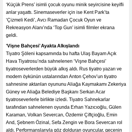
‘Küçük Prens’ isimli çocuk oyunu minik seyircisine keyifli
anlar yaşattı. Sinemaseverler için ise Kent Park’ta
‘Çizmeli Kedi’, Avcı Ramadan Çocuk Oyun ve
Rekreasyon Alanı’nda ‘Top Gun’ isimli filmler ekrana
geldi.
‘Vişne Bahçesi’ Ayakta Alkışlandı
Tiyatro Şöleni kapsamında bu hafta Ulaş Bayam Açık
Hava Tiyatrosu’nda sahnelenen ‘Vişne Bahçesi’
tiyatroseverlerden büyük alkış aldı. Rus tiyatro yazarı ve
modern öykünün ustalarından Anton Çehov’un tiyatro
sahnesine aktarılan oyununu Aliağa Kaymakamı Zekeriya
Güney ve Aliağa Belediye Başkanı Serkan Acar
tiyatroseverlerle birlikte izledi. Tiyatro Sahnekarlar
tarafından sahnelenen oyunda Erhan Yazıcıoğlu, Gülen
Karaman, Volkan Severcan, Özdemir Çiftçioğlu, Emin
And, Şebnem Özinal, Sefa Zengin ve Bora Severcan rol
aldı. Performanslarıyla göz dolduran oyuncular, gecenin