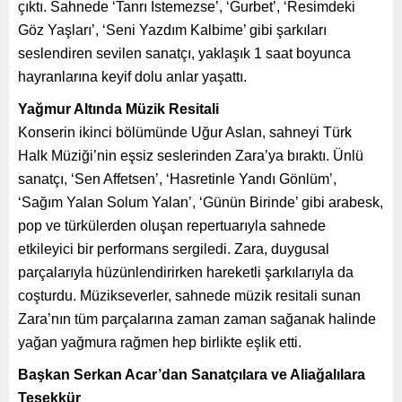
çıktı. Sahnede ‘Tanrı İstemezse’, ‘Gurbet’, ‘Resimdeki
Göz Yaşları’, ‘Seni Yazdım Kalbime’ gibi şarkıları
seslendiren sevilen sanatçı, yaklaşık 1 saat boyunca
hayranlarına keyif dolu anlar yaşattı.
Yağmur Altında Müzik Resitali
Konserin ikinci bölümünde Uğur Aslan, sahneyi Türk
Halk Müziği’nin eşsiz seslerinden Zara’ya bıraktı. Ünlü
sanatçı, ‘Sen Affetsen’, ‘Hasretinle Yandı Gönlüm’,
‘Sağım Yalan Solum Yalan’, ‘Günün Birinde’ gibi arabesk,
pop ve türkülerden oluşan repertuarıyla sahnede
etkileyici bir performans sergiledi. Zara, duygusal
parçalarıyla hüzünlendirirken hareketli şarkılarıyla da
coşturdu. Müzikseverler, sahnede müzik resitali sunan
Zara’nın tüm parçalarına zaman zaman sağanak halinde
yağan yağmura rağmen hep birlikte eşlik etti.
Başkan Serkan Acar’dan Sanatçılara ve Aliağalılara
Teşekkür