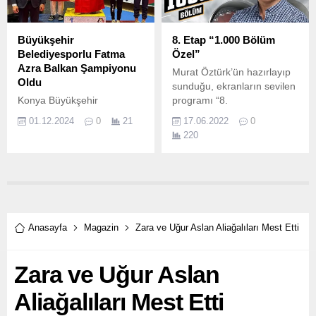
Stadyumu'nda 'TFF Omuz
Omuza Gösteri Maçı’
düzenledi.
Büyükşehir
8. Etap “1.000 Bölüm
Belediyesporlu Fatma
Özel”
Azra Balkan Şampiyonu
Murat Öztürk’ün hazırlayıp
Oldu
sunduğu, ekranların sevilen
Konya Büyükşehir
programı “8.
Belediyesporlu sporcular
01.12.2024
0
21
17.06.2022
0
uluslararası müsabakalarda
220
ülkemizi gururlandırmaya
devam ediyor.
Anasayfa
Magazin
Zara ve Uğur Aslan Aliağalıları Mest Etti
Zara ve Uğur Aslan
Aliağalıları Mest Etti