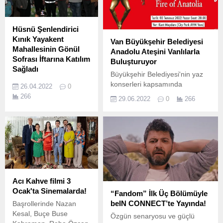
Hüsnü Şenlendirici
Kınık Yayakent
Van Büyükşehir Belediyesi
Mahallesinin Gönül
Anadolu Ateşini Vanlılarla
Sofrası İftarına Katılım
Buluşturuyor
Sağladı
Büyükşehir Belediyesi'nin yaz
Ünlü klarnet virtüözü
konserleri kapsamında
26.04.2022
0
Hüsnü Şenlendirici,
dünyaca ünlü Anadolu Ateşi
266
29.06.2022
0
266
Kınık Belediyesinin
Dans Topluluğunu Vanlılarla
düzenlemiş olduğu Kınık
buluşturacak.
Yayakent Mahallesi
gönül sofrası iftarına
katılım sağladı.
Acı Kahve filmi 3
Ocak'ta Sinemalarda!
“Fandom” İlk Üç Bölümüyle
beIN CONNECT’te Yayında!
Başrollerinde Nazan
Kesal, Buçe Buse
Özgün senaryosu ve güçlü