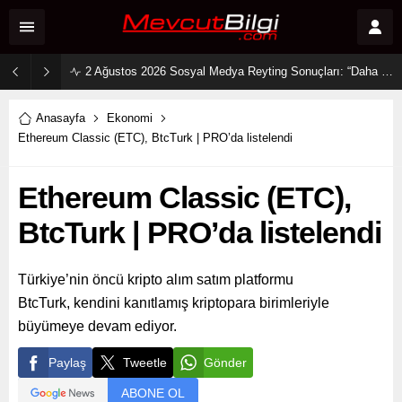
2 Ağustos 2026 Sosyal Medya Reyting Sonuçları: “Daha 17” Ekranlara Ambargo Koydu!
Anasayfa
Ekonomi
Ethereum Classic (ETC), BtcTurk | PRO’da listelendi
Ethereum Classic (ETC),
BtcTurk | PRO’da listelendi
Türkiye’nin öncü kripto alım satım platformu
BtcTurk, kendini kanıtlamış kriptopara birimleriyle
büyümeye devam ediyor.
Paylaş
Tweetle
Gönder
ABONE OL