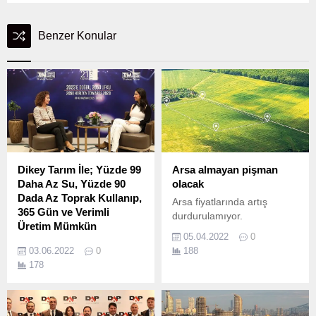
Benzer Konular
Dikey Tarım İle; Yüzde 99
Arsa almayan pişman
Daha Az Su, Yüzde 90
olacak
Dada Az Toprak Kullanıp,
Arsa fiyatlarında artış
365 Gün ve Verimli
durdurulamıyor.
Üretim Mümkün
05.04.2022
0
Türk Telekom Teknoloji
03.06.2022
0
188
Genel Müdür Yardımcısı
178
Yusuf Kıraç, hala istediği
kadar teknolojiyi
kullanmayan tarımda,
teknoloji odaklı çok ciddi