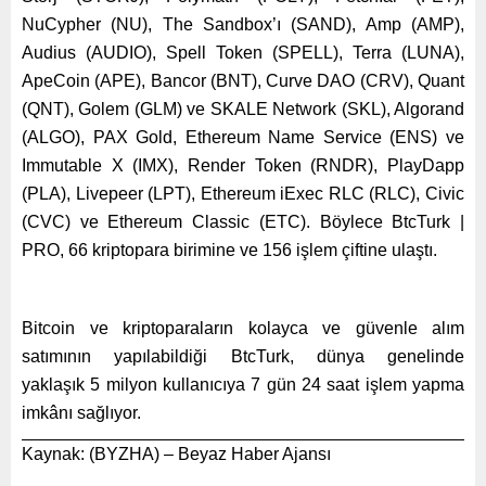
NuCypher (NU), The Sandbox’ı (SAND), Amp (AMP),
Audius (AUDIO), Spell Token (SPELL), Terra (LUNA),
ApeCoin (APE), Bancor (BNT), Curve DAO (CRV), Quant
(QNT), Golem (GLM) ve SKALE Network (SKL), Algorand
(ALGO), PAX Gold, Ethereum Name Service (ENS) ve
Immutable X (IMX), Render Token (RNDR), PlayDapp
(PLA), Livepeer (LPT), Ethereum iExec RLC (RLC), Civic
(CVC) ve
Ethereum Classic (ETC)
. Böylece BtcTurk |
PRO,
66 kriptopara birimine ve 156 işlem çiftine ulaştı.
Bitcoin ve kriptoparaların kolayca ve güvenle alım
satımının yapılabildiği BtcTurk, dünya genelinde
yaklaşık
5 milyon kullanıcıya 7 gün 24 saat işlem yapma
imkânı sağlıyor.
Kaynak: (BYZHA) – Beyaz Haber Ajansı