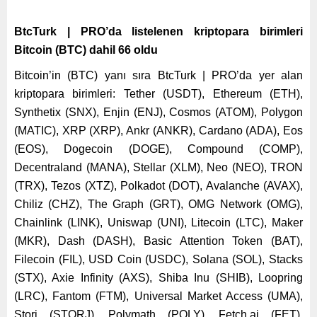
BtcTurk | PRO’da listelenen kriptopara birimleri
Bitcoin (BTC) dahil 66 oldu
Bitcoin’in (BTC) yanı sıra BtcTurk | PRO’da yer alan
kriptopara birimleri:
Tether (USDT), Ethereum (ETH),
Synthetix (SNX), Enjin (ENJ), Cosmos (ATOM), Polygon
(MATIC), XRP (XRP), Ankr (ANKR), Cardano (ADA), Eos
(EOS), Dogecoin (DOGE), Compound (COMP),
Decentraland (MANA), Stellar (XLM), Neo (NEO), TRON
(TRX), Tezos (XTZ), Polkadot (DOT), Avalanche (AVAX),
Chiliz (CHZ), The Graph (GRT), OMG Network (OMG),
Chainlink (LINK), Uniswap (UNI), Litecoin (LTC), Maker
(MKR), Dash (DASH), Basic Attention Token (BAT),
Filecoin (FIL), USD Coin (USDC), Solana (SOL), Stacks
(STX), Axie Infinity (AXS), Shiba Inu (SHIB), Loopring
(LRC), Fantom (FTM), Universal Market Access (UMA),
Storj (STORJ), Polymath (POLY), Fetch.ai (FET),