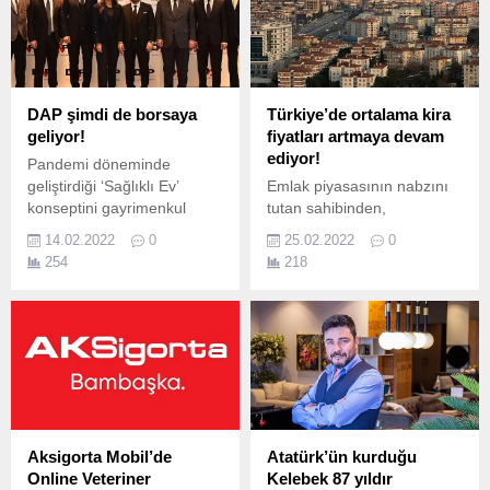
fırsatların olduğuna dikkat
çekti.
DAP şimdi de borsaya
Türkiye’de ortalama kira
geliyor!
fiyatları artmaya devam
ediyor!
Pandemi döneminde
geliştirdiği ‘Sağlıklı Ev’
Emlak piyasasının nabzını
konseptini gayrimenkul
tutan sahibinden,
sektörüne kazandıran DAP
Bahçeşehir Üniversitesi
14.02.2022
0
25.02.2022
0
Gayrimenkul Geliştirme,
Ekonomik ve Toplumsal
254
218
Garanti BBVA Yatırım’ın
Araştırmalar Merkezi
liderliğinde halka açılıyor.
(BETAM) işbirliğiyle
hazırladığı “sahibindex
Kiralık Konut Piyasası
Görünümü” raporunda
kiralık konut piyasasındaki
değişimleri mercek altına
aldı.
Aksigorta Mobil’de
Atatürk’ün kurduğu
Online Veteriner
Kelebek 87 yıldır