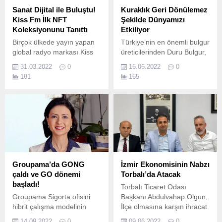
Sanat Dijital ile Buluştu!
Kuraklık Geri Dönülemez
Kiss Fm İlk NFT
Şekilde Dünyamızı
Koleksiyonunu Tanıttı
Etkiliyor
Birçok ülkede yayın yapan
Türkiye’nin en önemli bulgur
global radyo markası Kiss
üreticilerinden Duru Bulgur,
FM ilk NFT koleksiyonu olan
17 Haziran Dünya Çölleşme
31.03.2022
0
16.06.2022
0
Kiss NFT’nin tanıtımını 42
ve Kuraklıkla Mücadele
181
165
Maslak’ta gerçekleştirdi.
Günü’nde buğdayın
geleceği hakkında
açıklamalarda bulundu.
Groupama’da GONG
İzmir Ekonomisinin Nabzı
çaldı ve GO dönemi
Torbalı’da Atacak
başladı!
Torbalı Ticaret Odası
Groupama Sigorta ofisini
Başkanı Abdulvahap Olgun,
hibrit çalışma modelinin
İlçe olmasına karşın ihracat
gerekliliklerine uygun olarak
rakamları ile 64 ilin önüne
14.09.2022
0
09.06.2022
0