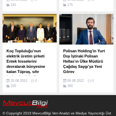
yeniledi.
geçtiklerini açıkladı.
141
175
Koç Topluluğu’nun
Polisan Holding’in Yurt
elektrik üretim şirketi
Dışı İştiraki Polisan
Entek hisselerini
Hellas’ın Ülke Müdürü
devralarak bünyesine
Çağdaş Saygı’ya Yeni
katan Tüpraş, sıfır
Görev
karbonlu elektrik
Polisan Holding, grubun en
25.08.2022
0
05.08.2022
0
üretiminde büyüme
eski iştiraklerinden Polisan
220
160
hedefine ilerliyor
Kimya’nın yönetiminde
Tüpraş’tan, stratejik
değişikliğe gitti.
dönüşüm planı ve 2050
karbon nötr hedefi
doğrultusunda güçlü hamle
© Copyright 2019 MevcutBilgi Veri Analizi ve Medya Yayıncılığı Üst
Kurulduğu günden bu