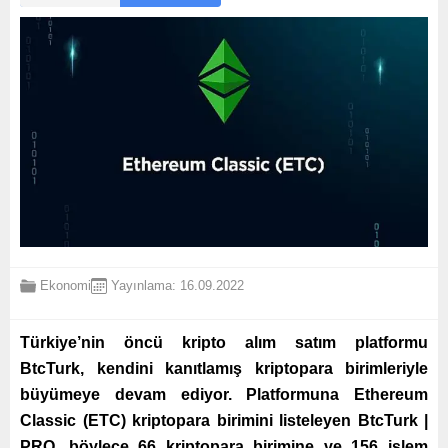
Ekonomi
Yayınlama: 16.09.2022
Türkiye’nin öncü kripto alım satım platformu
BtcTurk, kendini kanıtlamış kriptopara birimleriyle
büyümeye devam ediyor. Platformuna
Ethereum
Classic (ETC) kriptopara birimini listeleyen
BtcTurk |
PRO, böylece 66 kriptopara birimine ve 156 işlem