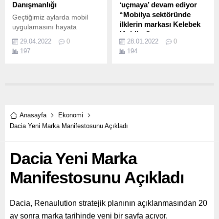
Danışmanlığı
‘uçmaya’ devam ediyor
“Mobilya sektöründe
Geçtiğimiz aylarda mobil
ilklerin markası Kelebek
uygulamasını hayata
Mobilya”
geçiren Aksigorta, pazaryeri
29.04.2022
0
28.01.2022
0
üzerinden müşterilerine
Ulu Önder Atatürk’ün
197
194
sunduğu hizmet ağını
imzasıyla 1935 yılında
genişletiyor.
kurulan Türkiye’nin lider
mobilya üreticisi Kelebek
Mobilya 87 yıldır insanların
hayatına dokunmaya
devam ediyor.
Anasayfa
Ekonomi
Dacia Yeni Marka Manifestosunu Açıkladı
Dacia Yeni Marka
Manifestosunu Açıkladı
Dacia, Renaulution stratejik planının açıklanmasından 20
ay sonra marka tarihinde yeni bir sayfa açıyor.