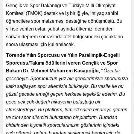
Gençlik ve Spor Bakanlığı ve Türkiye Milli Olimpiyat
Komitesi (TMOK) destek ve iş birliğiyle, ihtiyaç sahibi
öğrencilere spor malzemesi desteğine dönüşmüştü. Bu
yıl ise verilen oylar, şubat ayında ülkemizi derinden
sarsan deprem sonrasında afet bölgesindeki çocukların
spora ulaşması için kullanılacak.
Törende Yılın Sporcusu ve Yılın Paralimpik-Engelli
Sporcusu/Takımı ödüllerini veren Gençlik ve Spor
Bakanı Dr. Mehmet Muharrem Kasapoğlu, “
Özel bir
gecedeyiz. Sporumuzun yüz akı gençlerimizle sporumuza
katkı sağlayan spor ailemizle birlikteyiz. Bu vesile ile bu
güzel gecede emeği geçen herkese teşekkür ederim. Bu
gece pek çok değerli hikayenin buluştuğu bir
atmosferdeyiz. Bu platform, tüm etkenleri bir araya getiren
ve tüm spor ailemizi buluşturan bir platform. Buradan
birbirinden kıymetli sporcularımızın gözlerinin içindeki
ışığı görmek, onlara buradan seslenmek benim için de