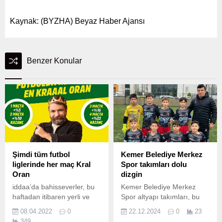
Kaynak: (BYZHA) Beyaz Haber Ajansı
Benzer Konular
Şimdi tüm futbol
Kemer Belediye Merkez
liglerinde her maç Kral
Spor takımları dolu
Oran
dizgin
iddaa’da bahisseverler, bu
Kemer Belediye Merkez
haftadan itibaren yerli ve
Spor altyapı takımları, bu
yabancı tüm futbol liglerinde
hafta oynadıkları maçlardan
08.04.2022
0
22.12.2024
0
23
oynanan her karşılaşmaya
galibiyetle ayrıldı.
349