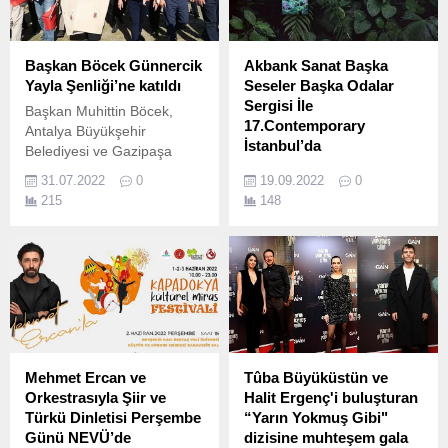
Başkan Böcek Günnercik
Akbank Sanat Başka
Yayla Şenliği’ne katıldı
Seseler Başka Odalar
Sergisi İle
Başkan Muhittin Böcek,
17.Contemporary
Antalya Büyükşehir
İstanbul’da
Belediyesi ve Gazipaşa
Belediyesi tarafından
Türkiye’de çağdaş sanatın
31.07.2022
0
19.09.2022
0
düzenlenen 3.
gelişimini destekleyen ve
215
148
sanatın farklı disiplinlerinde
uluslararası projelere yer
veren Akbank Sanat bu
yıl 19-22 Eylül tarihleri
arasında Akbank ana
partnerliğinde
gerçekleşecek 17.
Mehmet Ercan ve
Tûba Büyüküstün ve
Orkestrasıyla Şiir ve
Halit Ergenç'i buluşturan
Türkü Dinletisi Perşembe
“Yarın Yokmuş Gibi"
Günü NEVÜ’de
dizisine muhteşem gala