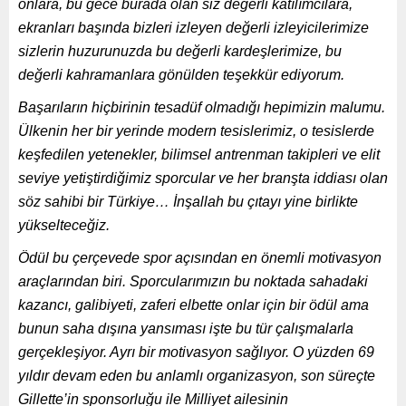
onlara, bu gece burada olan siz değerli katılımcılara,
ekranları başında bizleri izleyen değerli izleyicilerimize
sizlerin huzurunuzda bu değerli kardeşlerimize, bu
değerli kahramanlara gönülden teşekkür ediyorum.
Başarıların hiçbirinin tesadüf olmadığı hepimizin malumu.
Ülkenin her bir yerinde modern tesislerimiz, o tesislerde
keşfedilen yetenekler, bilimsel antrenman takipleri ve elit
seviye yetiştirdiğimiz sporcular ve her branşta iddiası olan
söz sahibi bir Türkiye… İnşallah bu çıtayı yine birlikte
yükselteceğiz.
Ödül bu çerçevede spor açısından en önemli motivasyon
araçlarından biri. Sporcularımızın bu noktada sahadaki
kazancı, galibiyeti, zaferi elbette onlar için bir ödül ama
bunun saha dışına yansıması işte bu tür çalışmalarla
gerçekleşiyor. Ayrı bir motivasyon sağlıyor. O yüzden 69
yıldır devam eden bu anlamlı organizasyon, son süreçte
Gillette’in sponsorluğu ile Milliyet ailesinin