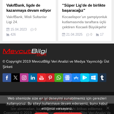
devam etti.
VakıfBank, ligde de
“Süper Lig'de de birlikte
kazanmaya devam ediyor
başaracağız"
VakıfBank, Misli Sultanlar
Kocaelispor’un şampiyonluk
Ligi 24.
kutlamasında taraftara üçlü
çektiren Kocaeli Büyükşehir
15.04.2023
0
Belediye Başkanı Doç.
426
21.04.2025
0
17
© Copyright 2019 MevcutBilgi Veri Analizi ve Medya Yayıncılığı Üst
Şirketi
Web sitemizde size en iyi deneyimi sunabilmemiz için çerezleri
REKLAMI KAPAT
www.mevcutbilgi.com internet sitesinde yayınlanan yazı, haber ve
kullanıyoruz. Bu siteyi kullanmaya devam ederseniz, bunu kabul
fotoğrafların her türlü telif hakkı Ozkan INTERNATIONAL'a aittir.
ettiğinizi varsayarız.
İzin alınmadan, kaynak gösterilerek dahi iktibas edilemez.
Copyright © 2019 - Tüm hakları saklıdır. MevcutBilgi Veri Analizi Ve