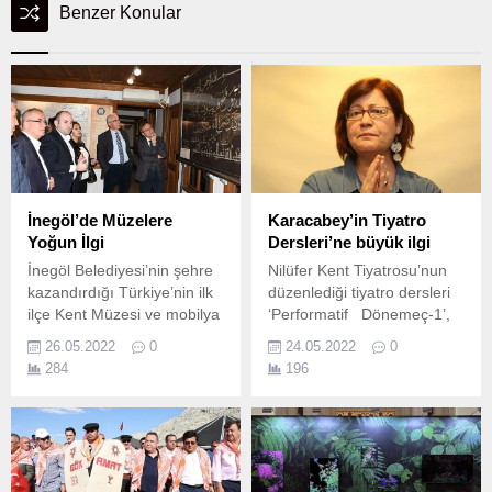
Benzer Konular
İnegöl’de Müzelere
Karacabey’in Tiyatro
Yoğun İlgi
Dersleri’ne büyük ilgi
İnegöl Belediyesi’nin şehre
Nilüfer Kent Tiyatrosu’nun
kazandırdığı Türkiye’nin ilk
düzenlediği tiyatro dersleri
ilçe Kent Müzesi ve mobilya
‘Performatif Dönemeç-1’,
tarihine ışık tutan İnegöl
başlığıyla devam ederken,
26.05.2022
0
24.05.2022
0
Mobilya Ağaç Sanayi
Doç.
284
196
Müzesi, ziyaretçi akınına
uğruyor.