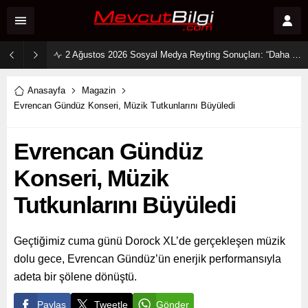
2 Ağustos 2026 Sosyal Medya Reyting Sonuçları: “Daha 17” Ekranlara Ambargo Koydu!
Anasayfa
Magazin
Evrencan Gündüz Konseri, Müzik Tutkunlarını Büyüledi
Evrencan Gündüz
Konseri, Müzik
Tutkunlarını Büyüledi
Geçtiğimiz cuma günü Dorock XL’de gerçekleşen müzik
dolu gece, Evrencan Gündüz’ün enerjik performansıyla
adeta bir şölene dönüştü.
Paylaş
Tweetle
Gönder