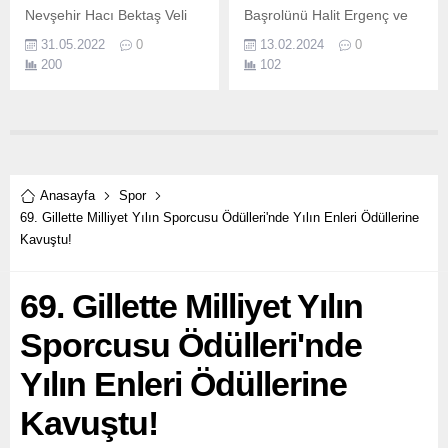
Nevşehir Hacı Bektaş Veli
Başrolünü Halit Ergenç ve
Üniversitesi (NEVÜ)’de
Tûba Büyüküstün’ün
31.05.2022
0
13.02.2024
0
gerçekleştirilecek olan ‘1.
paylaştığı, 14 Şubat’ta
200
102
GAİN’de yayına
girecek “Yarın Yokmuş Gibi”
dizisinin galası Soho House
İstanbul’da yapıldı.
Anasayfa
Spor
69. Gillette Milliyet Yılın Sporcusu Ödülleri'nde Yılın Enleri Ödüllerine
Kavuştu!
69. Gillette Milliyet Yılın
Sporcusu Ödülleri'nde
Yılın Enleri Ödüllerine
Kavuştu!