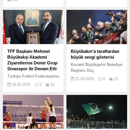
Kral Oranlarla kupon
yapabiliyor, 4 maçlık bir
kuponda normalden yüzde
22 oranında daha yüksek
kazanç elde ediyor.
TFF Başkanı Mehmet
Büyükakın'a taraftardan
Büyükekşi Akademi
büyük sevgi gösterisi
Ziyaretlerine Demir Grup
Kocaeli Büyükşehir Belediye
Sivasspor ile Devam Etti
Başkanı Doç.
Türkiye Futbol Federasyonu
21.04.2025
0
21
Başkanı Mehmet Büyükekşi,
16.05.2023
0
62
Altyapı Akademileri Projesi
kapsamında Altyapı
Akademilerinde Türkiye
Modeli oluşturmak ve
sürdürebilmek adına
gerçekleştirdiği kulüp
akademileri ziyaretlerine
Demir Grup Sivasspor ile